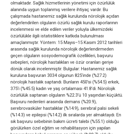
olmaktadır. Sağlık hizmetlerinin yönetimi için özürlülük
alanında uygun toplanmış verilere ihtiyaç vardır. Bu
çalışmada hastanemiz sağlık kurulunda nörolojik açıdan
değerlendirilen olguların özürlü sağlık kurulu raporlarının
incelenmesi ve elde edilen veriler yoluyla ülkemizdeki
özürlülükle ilgili istatistiklere katkıda bulunulması
amaçlanmıştır. Yöntem: 15 Mayıs–15 Kasım 2012 tarihleri
arasında sağlık kurulunda nörolojik değerlendirmeden
geçen olguların sosyodemografik özellikleri, başvuru
sebepleri, nörolojik hastalıkları ve özür oranları geriye
dönük olarak incelenmiştir. Bulgular: Hastanemiz sağlık
kuruluna başvuran 3034 olgunun 825’inde (%27.2)
nörolojik hastalık saptandı. Bunların 450’si (%54.5) erkek,
375’i (%45.5) kadın ve yaş ortalaması 41.8’di. Nörolojik
özürlülük saptanan olguların %22.3’ü 10 yaşından küçüktü.
Başvuru nedenleri arasında demans (%20.9),
serebrovasküler hastalıklar (%14.9), serebral palsi sekeli
(%14.3) ve epilepsi (%14.2) ilk sıralarda yer almaktaydı. En
sık başvuru sebebinin bakım ücreti talebi (%55.1) olduğu
görülürken özel eğitim ve rehabilitasyon için yapılan