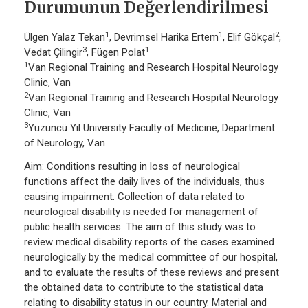
Durumunun Değerlendirilmesi
1
1
2
Ülgen Yalaz Tekan
, Devrimsel Harika Ertem
, Elif Gökçal
,
3
1
Vedat Çilingir
, Fügen Polat
1
Van Regional Training and Research Hospital Neurology
Clinic, Van
2
Van Regional Training and Research Hospital Neurology
Clinic, Van
3
Yüzüncü Yıl University Faculty of Medicine, Department
of Neurology, Van
Aim: Conditions resulting in loss of neurological
functions affect the daily lives of the individuals, thus
causing impairment. Collection of data related to
neurological disability is needed for management of
public health services. The aim of this study was to
review medical disability reports of the cases examined
neurologically by the medical committee of our hospital,
and to evaluate the results of these reviews and present
the obtained data to contribute to the statistical data
relating to disability status in our country. Material and