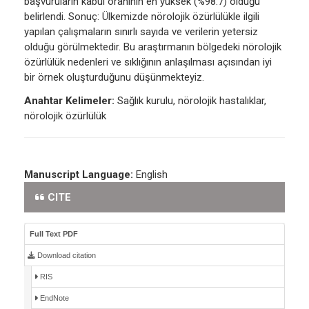
başvuruların kabul oranının en yüksek (%98.7) olduğu
belirlendi. Sonuç: Ülkemizde nörolojik özürlülükle ilgili
yapılan çalışmaların sınırlı sayıda ve verilerin yetersiz
olduğu görülmektedir. Bu araştırmanın bölgedeki nörolojik
özürlülük nedenleri ve sıklığının anlaşılması açısından iyi
bir örnek oluşturduğunu düşünmekteyiz.
Anahtar Kelimeler:
Sağlık kurulu, nörolojik hastalıklar,
nörolojik özürlülük
Manuscript Language:
English
CITE
Full Text PDF
Download citation
RIS
EndNote