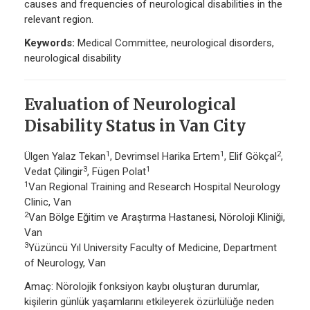
causes and frequencies of neurological disabilities in the
relevant region.
Keywords:
Medical Committee, neurological disorders,
neurological disability
Evaluation of Neurological
Disability Status in Van City
1
1
2
Ülgen Yalaz Tekan
, Devrimsel Harika Ertem
, Elif Gökçal
,
3
1
Vedat Çilingir
, Fügen Polat
1
Van Regional Training and Research Hospital Neurology
Clinic, Van
2
Van Bölge Eğitim ve Araştırma Hastanesi, Nöroloji Kliniği,
Van
3
Yüzüncü Yıl University Faculty of Medicine, Department
of Neurology, Van
Amaç: Nörolojik fonksiyon kaybı oluşturan durumlar,
kişilerin günlük yaşamlarını etkileyerek özürlülüğe neden