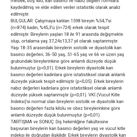
meslek, boy, kilo, kan basıncı ve nabız bilgileri formlara
kaydedilmiş ve elde edilen veriler istatistiki olarak analiz
edilmiştir.
BULGULAR: Çalışmaya katılan 1598 bireyin %54,7’si
(n=874) kadın, %45,3’ü (n=724) erkek olarak tespit
edilmiştir. Bireylerin yaşları 18 ile 91 arasında değişmekte
olup, ortalama yaş 37,24±13,37 yıl olarak saptanmıştır.
Yaşı 18-35 arasındaki bireylerin sistolik ve diyastolik kan
basıncı değerleri, 36-50 yaş, 51-65 yaş ve 66 ve üzeri yaş
grubundaki bireylerinkine göre anlamlı düzeyde düşük
bulunmuştur (p<0,01). Erkek bireylerin diyastolik kan
basıncı değerleri kadınlara göre istatistiksel olarak anlamlı
düzeyde yüksek tespit edilmiştir (p<0,05). Erkek bireylerin
nabız değerleri kadınlara göre istatistiksel olarak anlamlı
düzeyde yüksek saptanmıştır (p<0,01). VKİ (Vücut Kitle
İndeksi)’si normal olan bireylerin sistolik ve diyastolik kan
basıncı değerleri fazla kilolu ve obez bireylerinkine göre
anlamlı düzeyde düşük bulunmuştur (p<0,01).
TARTIŞMA ve SONUÇ: Diş hekimliğine fakültesine
başvuran bireylerin kan basıncı değerleri yaş ve vücut kitle
indeksi ile doğrudan ilişkilidir. Erkek bireylerin diyastolik kan