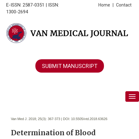
E-ISSN: 2587-0351 | ISSN:
Home
|
Contact
1300-2694
SUBMIT MANUSCRIPT
Tog
Van Med J. 2018; 25(3):
367-373 | DOI:
10.5505/vtd.2018.63626
Determination of Blood