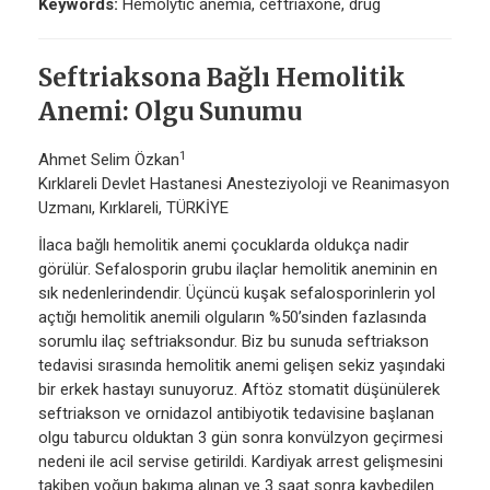
Keywords:
Hemolytic anemia, ceftriaxone, drug
Seftriaksona Bağlı Hemolitik
Anemi: Olgu Sunumu
1
Ahmet Selim Özkan
Kırklareli Devlet Hastanesi Anesteziyoloji ve Reanimasyon
Uzmanı, Kırklareli, TÜRKİYE
İlaca bağlı hemolitik anemi çocuklarda oldukça nadir
görülür. Sefalosporin grubu ilaçlar hemolitik aneminin en
sık nedenlerindendir. Üçüncü kuşak sefalosporinlerin yol
açtığı hemolitik anemili olguların %50’sinden fazlasında
sorumlu ilaç seftriaksondur. Biz bu sunuda seftriakson
tedavisi sırasında hemolitik anemi gelişen sekiz yaşındaki
bir erkek hastayı sunuyoruz. Aftöz stomatit düşünülerek
seftriakson ve ornidazol antibiyotik tedavisine başlanan
olgu taburcu olduktan 3 gün sonra konvülzyon geçirmesi
nedeni ile acil servise getirildi. Kardiyak arrest gelişmesini
takiben yoğun bakıma alınan ve 3 saat sonra kaybedilen