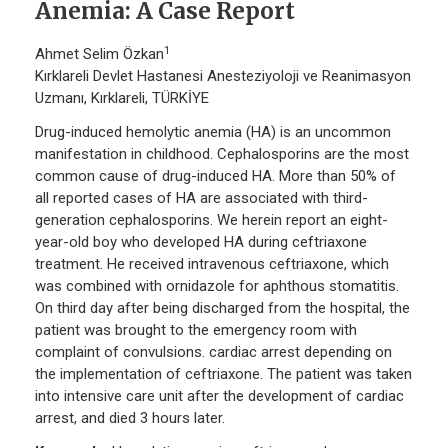
Anemia: A Case Report
1
Ahmet Selim Özkan
Kırklareli Devlet Hastanesi Anesteziyoloji ve Reanimasyon
Uzmanı, Kırklareli, TÜRKİYE
Drug-induced hemolytic anemia (HA) is an uncommon
manifestation in childhood. Cephalosporins are the most
common cause of drug-induced HA. More than 50% of
all reported cases of HA are associated with third-
generation cephalosporins. We herein report an eight-
year-old boy who developed HA during ceftriaxone
treatment. He received intravenous ceftriaxone, which
was combined with ornidazole for aphthous stomatitis.
On third day after being discharged from the hospital, the
patient was brought to the emergency room with
complaint of convulsions. cardiac arrest depending on
the implementation of ceftriaxone. The patient was taken
into intensive care unit after the development of cardiac
arrest, and died 3 hours later.