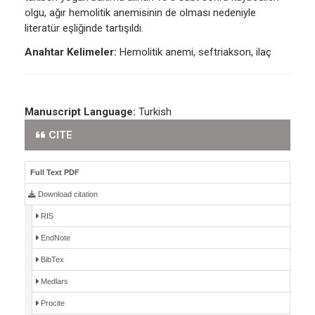
olgu, ağır hemolitik anemisinin de olması nedeniyle
literatür eşliğinde tartışıldı.
Anahtar Kelimeler:
Hemolitik anemi, seftriakson, ilaç
Manuscript Language:
Turkish
CITE
Full Text PDF
Download citation
RIS
EndNote
BibTex
Medlars
Procite