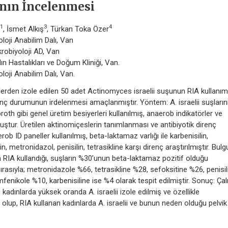
anın İncelenmesi
1
3
4
, İsmet Alkış
, Türkan Toka Özer
oloji Anabilim Dalı, Van
krobiyoloji AD, Van
n Hastalıkları ve Doğum Kliniği, Van.
loji Anabilim Dalı, Van.
erden izole edilen 50 adet Actinomyces israelii suşunun RIA kullanım
e direnç durumunun irdelenmesi amaçlanmıştır. Yöntem: A. israelii suşların
oth gibi genel üretim besiyerleri kullanılmış, anaerob indikatörler ve
tur. Üretilen aktinomiçeslerin tanımlanması ve antibiyotik direnç
 ID paneller kullanılmış, beta-laktamaz varlığı ile karbenisilin,
 metronidazol, penisilin, tetrasikline karşı direnç araştırılmıştır. Bulgu
ün RIA kullandığı, suşların %30’unun beta-laktamaz pozitif olduğu
sırasıyla; metronidazole %66, tetrasikline %28, sefoksitine %26, penisil
enikole %10, karbenisiline ise %4 olarak tespit edilmiştir. Sonuç: Ça
dınlarda yüksek oranda A. israelii izole edilmiş ve özellikle
up, RIA kullanan kadınlarda A. israelii ve bunun neden olduğu pelvik