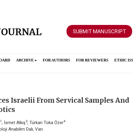
SUBMIT MANUSCRIPT
BOARD
ARCHIVE
FOR AUTHORS
FOR REVIEWERS
ETHIC IS
es Israelii From Servical Samples And
otics
1
3
4
, İsmet Alkış
, Türkan Toka Özer
loji Anabilim Dalı, Van.