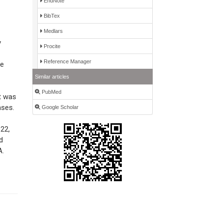
EndNote
BibTex
Medlars
y
Procite
Reference Manager
be
Similar articles
PubMed
It was
ases.
Google Scholar
 22,
d
A.