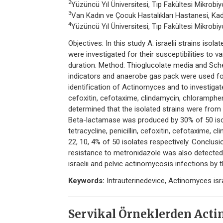
2
Yüzüncü Yıl Üniversitesi, Tıp Fakültesi Mikrobiyo
3
Van Kadın ve Çocuk Hastalıkları Hastanesi, Kadı
4
Yüzüncü Yıl Üniversitesi, Tıp Fakültesi Mikrobiyo
Objectives: In this study A. israelii strains is
were investigated for their susceptibilities to v
duration. Method: Thioglucolate media and Schea
indicators and anaerobe gas pack were used fo
identification of Actinomyces and to investigate
cefoxitin, cefotaxime, clindamycin, chloramphen
determined that the isolated strains were from
Beta-lactamase was produced by 30% of 50 isola
tetracycline, penicillin, cefoxitin, cefotaxime, c
22, 10, 4% of 50 isolates respectively. Conclusi
resistance to metronidazole was also detected t
israelii and pelvic actinomycosis infections by 
Keywords:
Intrauterinedevice, Actinomyces isra
Servikal Örneklerden Actin