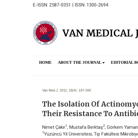
E-ISSN: 2587-0351 | ISSN: 1300-2694
HOME
ABOUT THE JOURNAL
EDITORIAL 
Van Med J. 2011; 18(4):
197-200
The Isolation Of Actinomyc
Their Resistance To Antibi
1
2
Nimet Çakır
, Mustafa Berktaş
, Görkem Yaman
1
Yüzüncü Yıl Üniversitesi, Tıp Fakültesi Mikrobiyo