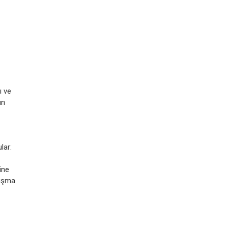
ı ve
ın
lar:
ine
lışma