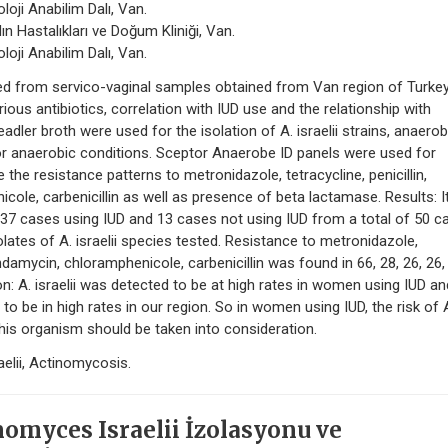
loji Anabilim Dalı, Van.
n Hastalıkları ve Doğum Kliniği, Van.
loji Anabilim Dalı, Van.
olated from servico-vaginal samples obtained from Van region of Turke
arious antibiotics, correlation with IUD use and the relationship with
dler broth were used for the isolation of A. israelii strains, anaero
r anaerobic conditions. Sceptor Anaerobe ID panels were used for
 the resistance patterns to metronidazole, tetracycline, penicillin,
icole, carbenicillin as well as presence of beta lactamase. Results: 
 37 cases using IUD and 13 cases not using IUD from a total of 50 c
tes of A. israelii species tested. Resistance to metronidazole,
lindamycin, chloramphenicole, carbenicillin was found in 66, 28, 26, 26,
on: A. israelii was detected to be at high rates in women using IUD an
o be in high rates in our region. So in women using IUD, the risk of 
this organism should be taken into consideration.
elii, Actinomycosis.
omyces Israelii İzolasyonu ve