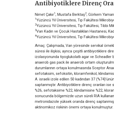
Antibiyotiklere Direnç Or
1
2
Nimet Çakır
, Mustafa Berktaş
, Görkem Yaman
1
Yüzüncü Yıl Üniversitesi, Tıp Fakültesi Mikrobiy
2
Yüzüncü Yıl Üniversitesi, Tıp Fakültesi, Tıbbi Mi
3
Van Kadın ve Çocuk Hastalıkları Hastanesi, Kadı
4
Yüzüncü Yıl Üniversitesi, Tıp Fakültesi Mikrobiyo
Amaç: Çalışmada, Van yöresinde servikal örnekl
süresi ile ilişkisi, ayrıca çeşitli antibiyotikler
izolasyonunda tiyoglukolatlı agar ve Scheadler br
anaerob gas pack ile anaerob ortam oluşturulmuş
durumlarının ortaya konulmasında Sceptor Anaerob
sefotaksim, sefoksitin, kloramfenikol, klindamisin,
A. israelii izole edilen 50 kadından 37 (%74)’ün
saptanmıştır. Antibiyotiklere direnç oranları ise 
%26, sefotaksime %22, klindamisine %22, kloramf
sonucunda bölgemizde uzun süreli RIA kullanan ka
metronidazole yüksek oranda direnç saptanmış ol
aktinomikoz riskinin önemi ortaya konulmuştur.