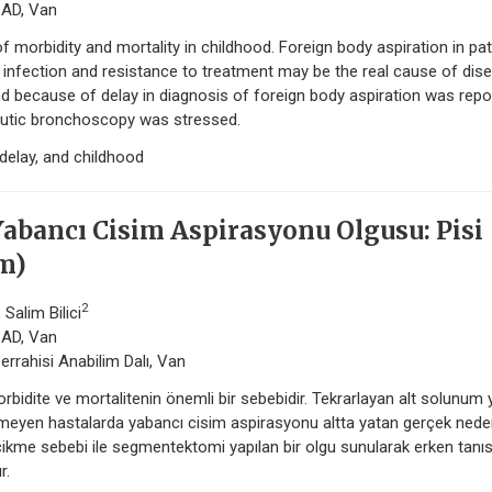
i AD, Van
f morbidity and mortality in childhood. Foreign body aspiration in pat
 infection and resistance to treatment may be the real cause of dis
because of delay in diagnosis of foreign body aspiration was repo
eutic bronchoscopy was stressed.
delay, and childhood
abancı Cisim Aspirasyonu Olgusu: Pisi
m)
2
, Salim Bilici
i AD, Van
errahisi Anabilim Dalı, Van
idite ve mortalitenin önemli bir sebebidir. Tekrarlayan alt solunum 
rmeyen hastalarda yabancı cisim aspirasyonu altta yatan gerçek ned
cikme sebebi ile segmentektomi yapılan bir olgu sunularak erken tanıs
r.