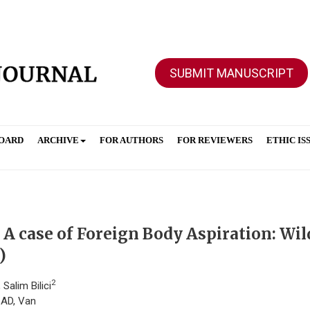
SUBMIT MANUSCRIPT
BOARD
ARCHIVE
FOR AUTHORS
FOR REVIEWERS
ETHIC IS
A case of Foreign Body Aspiration: Wil
)
2
, Salim Bilici
i AD, Van