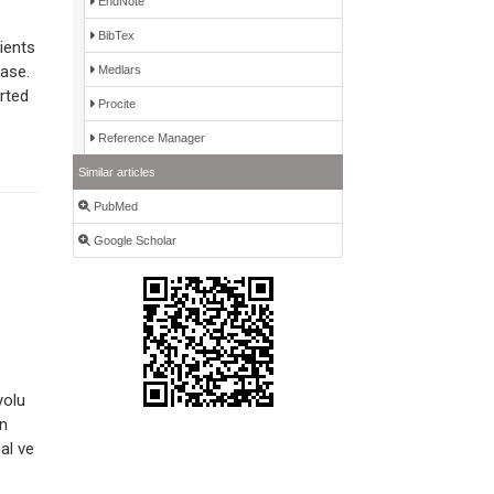
EndNote
BibTex
ients
ease.
Medlars
rted
Procite
Reference Manager
Similar articles
PubMed
Google Scholar
yolu
en
al ve