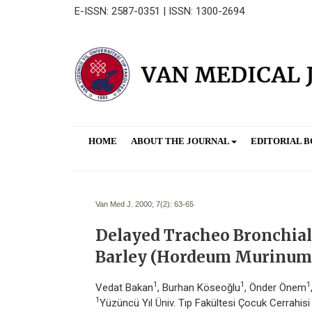
E-ISSN: 2587-0351 | ISSN: 1300-2694
HOME
ABOUT THE JOURNAL
EDITORIAL 
Van Med J. 2000; 7(2):
63-65
Delayed Tracheo Bronchial 
Barley (Hordeum Murinum
1
1
1
Vedat Bakan
, Burhan Köseoğlu
, Önder Önem
1
Yüzüncü Yıl Üniv. Tıp Fakültesi Çocuk Cerrahis