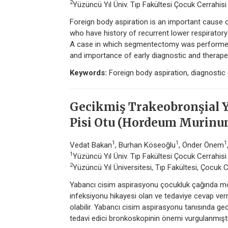
2
Yüzüncü Yıl Üniv. Tıp Fakültesi Çocuk Cerrahis
Foreign body aspiration is an important cause o
who have history of recurrent lower respiratory
A case in which segmentectomy was performed 
and importance of early diagnostic and therap
Keywords:
Foreign body aspiration, diagnostic 
Gecikmiş Trakeobronşial Y
Pisi Otu (Hordeum Murinu
1
1
1
Vedat Bakan
, Burhan Köseoğlu
, Önder Önem
1
Yüzüncü Yıl Üniv. Tıp Fakültesi Çocuk Cerrahis
2
Yüzüncü Yıl Üniversitesi, Tıp Fakültesi, Çocuk C
Yabancı cisim aspirasyonu çocukluk çağında morb
infeksiyonu hikayesi olan ve tedaviye cevap ve
olabilir. Yabancı cisim aspirasyonu tanısında ge
tedavi edici bronkoskopinin önemi vurgulanmıştı