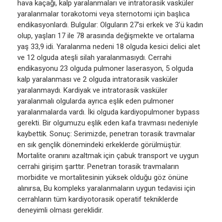
hava kaçağı, kalp yaralanmaları ve intratorasik vasküler
yaralanmalar torakotomi veya sternotomi için başlıca
endikasyonlardı. Bulgular: Olguların 27’si erkek ve 3’ü kadın
olup, yaşları 17 ile 78 arasında değişmekte ve ortalama
yaş 33,9 idi. Yaralanma nedeni 18 olguda kesici delici alet
ve 12 olguda ateşli silah yaralanmasıydı. Cerrahi
endikasyonu 23 olguda pulmoner laserasyon, 5 olguda
kalp yaralanması ve 2 olguda intratorasik vasküler
yaralanmaydı. Kardiyak ve intratorasik vasküler
yaralanmalı olgularda ayrıca eşlik eden pulmoner
yaralanmalarda vardı. İki olguda kardiyopulmoner bypass
gerekti. Bir olgumuzu eşlik eden kafa travması nedeniyle
kaybettik. Sonuç: Serimizde, penetran torasik travmalar
en sık gençlik dönemindeki erkeklerde görülmüştür.
Mortalite oranını azaltmak için çabuk transport ve uygun
cerrahi girişim şarttır. Penetran torasik travmaların
morbidite ve mortalitesinin yüksek olduğu göz önüne
alınırsa, Bu kompleks yaralanmaların uygun tedavisi için
cerrahların tüm kardiyotorasik operatif tekniklerde
deneyimli olması gereklidir.