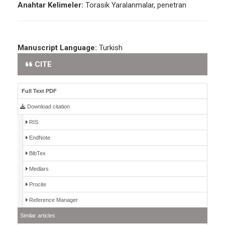
Anahtar Kelimeler:
Torasik Yaralanmalar, penetran
Manuscript Language:
Turkish
CITE
Full Text PDF
Download citation
RIS
EndNote
BibTex
Medlars
Procite
Reference Manager
Similar articles