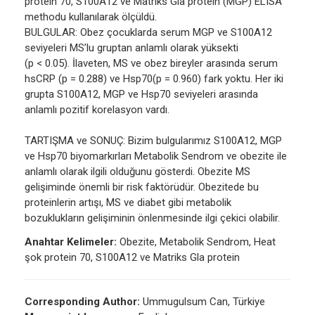
protein 70, S100A12 ve Matriks Gla protein (MGP) ELISA
methodu kullanılarak ölçüldü.
BULGULAR: Obez çocuklarda serum MGP ve S100A12
seviyeleri MS’lu gruptan anlamlı olarak yüksekti
(p < 0.05). İlaveten, MS ve obez bireyler arasında serum
hsCRP (p = 0.288) ve Hsp70(p = 0.960) fark yoktu. Her iki
grupta S100A12, MGP ve Hsp70 seviyeleri arasında
anlamlı pozitif korelasyon vardı.
TARTIŞMA ve SONUÇ: Bizim bulgularımız S100A12, MGP
ve Hsp70 biyomarkırları Metabolik Sendrom ve obezite ile
anlamlı olarak ilgili olduğunu gösterdi. Obezite MS
gelişiminde önemli bir risk faktörüdür. Obezitede bu
proteinlerin artışı, MS ve diabet gibi metabolik
bozuklukların gelişiminin önlenmesinde ilgi çekici olabilir.
Anahtar Kelimeler:
Obezite, Metabolik Sendrom, Heat
şok protein 70, S100A12 ve Matriks Gla protein
Corresponding Author:
Ummugulsum Can, Türkiye