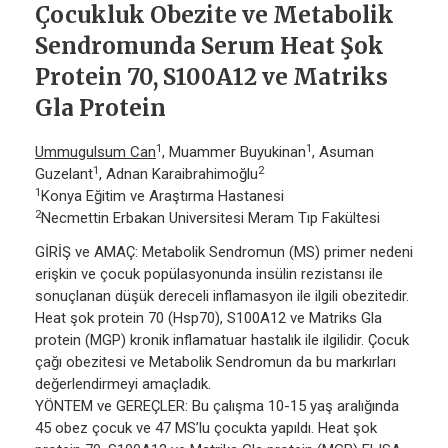
Çocukluk Obezite ve Metabolik
Sendromunda Serum Heat Şok
Protein 70, S100A12 ve Matriks
Gla Protein
1
1
Ummugulsum Can
, Muammer Buyukinan
, Asuman
1
2
Guzelant
, Adnan Karaibrahimoğlu
1
Konya Eğitim ve Araştırma Hastanesi
2
Necmettin Erbakan Universitesi Meram Tıp Fakültesi
GİRİŞ ve AMAÇ: Metabolik Sendromun (MS) primer nedeni
erişkin ve çocuk popülasyonunda insülin rezistansı ile
sonuçlanan düşük dereceli inflamasyon ile ilgili obezitedir.
Heat şok protein 70 (Hsp70), S100A12 ve Matriks Gla
protein (MGP) kronik inflamatuar hastalık ile ilgilidir. Çocuk
çağı obezitesi ve Metabolik Sendromun da bu markırları
değerlendirmeyi amaçladık.
YÖNTEM ve GEREÇLER: Bu çalışma 10-15 yaş aralığında
45 obez çocuk ve 47 MS’lu çocukta yapıldı. Heat şok