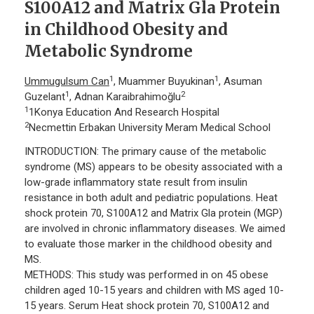
S100A12 and Matrix Gla Protein
in Childhood Obesity and
Metabolic Syndrome
1
1
Ummugulsum Can
, Muammer Buyukinan
, Asuman
1
2
Guzelant
, Adnan Karaibrahimoğlu
1
1Konya Education And Research Hospital
2
Necmettin Erbakan University Meram Medical School
INTRODUCTION: The primary cause of the metabolic
syndrome (MS) appears to be obesity associated with a
low-grade inflammatory state result from insulin
resistance in both adult and pediatric populations. Heat
shock protein 70, S100A12 and Matrix Gla protein (MGP)
are involved in chronic inflammatory diseases. We aimed
to evaluate those marker in the childhood obesity and
MS.
METHODS: This study was performed in on 45 obese
children aged 10-15 years and children with MS aged 10-
15 years. Serum Heat shock protein 70, S100A12 and