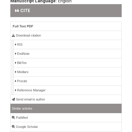
Manuscript Language:
English
CITE
Full Text PDF
Download citation
RIS
EndNote
BibTex
Medlars
Procite
Reference Manager
Send email to author
Similar articles
PubMed
Google Scholar