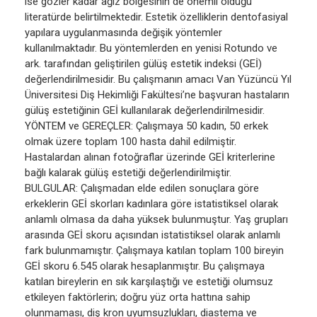
ise gözler kadar ağız bölgesinin de önemli olduğu
literatürde belirtilmektedir. Estetik özelliklerin dentofasiyal
yapılara uygulanmasında değişik yöntemler
kullanılmaktadır. Bu yöntemlerden en yenisi Rotundo ve
ark. tarafından geliştirilen gülüş estetik indeksi (GEİ)
değerlendirilmesidir. Bu çalışmanın amacı Van Yüzüncü Yıl
Üniversitesi Diş Hekimliği Fakültesi’ne başvuran hastaların
gülüş estetiğinin GEİ kullanılarak değerlendirilmesidir.
YÖNTEM ve GEREÇLER: Çalışmaya 50 kadın, 50 erkek
olmak üzere toplam 100 hasta dahil edilmiştir.
Hastalardan alınan fotoğraflar üzerinde GEİ kriterlerine
bağlı kalarak gülüş estetiği değerlendirilmiştir.
BULGULAR: Çalışmadan elde edilen sonuçlara göre
erkeklerin GEİ skorları kadınlara göre istatistiksel olarak
anlamlı olmasa da daha yüksek bulunmuştur. Yaş grupları
arasında GEİ skoru açısından istatistiksel olarak anlamlı
fark bulunmamıştır. Çalışmaya katılan toplam 100 bireyin
GEİ skoru 6.545 olarak hesaplanmıştır. Bu çalışmaya
katılan bireylerin en sık karşılaştığı ve estetiği olumsuz
etkileyen faktörlerin; doğru yüz orta hattına sahip
olunmaması, diş kron uyumsuzlukları, diastema ve