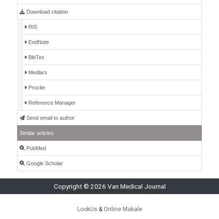
Download citation
RIS
EndNote
BibTex
Medlars
Procite
Reference Manager
Send email to author
Similar articles
PubMed
Google Scholar
Copyright © 2026 Van Medical Journal
LookUs
&
Online Makale