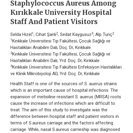
Staphylococcus Aureus Among
Kırıkkale University Hospital
Staff And Patient Visitors
1
2
3
2
Selda Hızel
, Cihat Şanlı
, Sedat Kaygusuz
, Alp Tunç
1
Kırıkkale Üniversitesi Tıp Fakültesi, Çocuk Sağlığı ve
Hastalıkları Anabilim Dalı, Doç. Dr, Kırıkkale
2
Kırıkkale Üniversitesi Tıp Fakültesi, Çocuk Sağlığı ve
Hastalıkları Anabilim Dalı, Yrd. Doç. Dr, Kırıkkale
3
Kırıkkale Üniversitesi Tıp Fakültesi Enfeksiyon Hastalıkları
ve Klinik Mikrobiyoloji AD, Yrd. Doç. Dr, Kırıkkale
Health Staff is one of the sources of S. auerus strains
which is an important cause of hospital infections. The
expansion of metisiline resistant S. auerus (MRSA) roots
cause the increase of infections which are difficult to
treat. The aim of this study to investigate was the
difference between hospital staff and patient visitors in
terms of S.aureus carriage and the factors affecting
carriage. While, nasal S.aureus carrieship was diagnosed