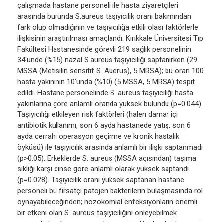
çalışmada hastane personeli ile hasta ziyaretçileri
arasında burunda S.aureus taşıyıcılık oranı bakımından
fark olup olmadığının ve taşıyıcılığa etkili olası faktörlerle
ilişkisinin araştırılması amaçlandı. Kırıkkale Üniversitesi Tıp
Fakültesi Hastanesinde görevli 219 sağlık personelinin
34'ünde (%15) nazal S.aureus taşıyıcılığı saptanırken (29
MSSA (Metisilin sensitif S. Auerus), 5 MRSA); bu oran 100
hasta yakınının 10'unda (%10) (5 MSSA, 5 MRSA) tespit
edildi. Hastane personelinde S. aureus taşıyıcılığı hasta
yakınlarına göre anlamlı oranda yüksek bulundu (p=0.044).
Taşıyıcılığı etkileyen risk faktörleri (halen damar içi
antibiotik kullanımı, son 6 ayda hastanede yatış, son 6
ayda cerrahi operasyon geçirme ve kronik hastalık
öyküsü) ile taşıyıcılık arasında anlamlı bir ilişki saptanmadı
(p>0.05). Erkeklerde S. aureus (MSSA açısından) taşıma
sıklığı karşı cinse göre anlamlı olarak yüksek saptandı
(p=0.028). Taşıyıcılık oranı yüksek saptanan hastane
personeli bu fırsatçı patojen bakterilerin bulaşmasında rol
oynayabileceğinden; nozokomial enfeksiyonların önemli
bir etkeni olan S. aureus taşıyıcılığını önleyebilmek