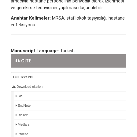
amacıyla hastane personelinin periyodik olarak izlenmesi
ve gerekirse tedavisinin yapılması düşünülebilir.
Anahtar Kelimeler:
MRSA, stafilokok taşıyıcılığı, hastane
enfeksiyonu.
Manuscript Language:
Turkish
CITE
Full Text PDF
Download citation
RIS
EndNote
BibTex
Medlars
Procite