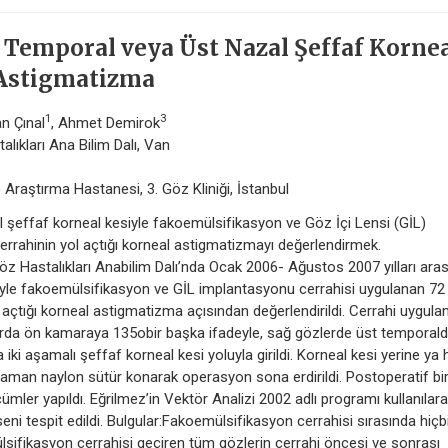
Temporal veya Üst Nazal Şeffaf Korne
 Astigmatizma
1
3
n Çınal
, Ahmet Demirok
alıkları Ana Bilim Dalı, Van
 Araştırma Hastanesi, 3. Göz Kliniği, İstanbul
 şeffaf korneal kesiyle fakoemülsifikasyon ve Göz İçi Lensi (GİL)
rrahinin yol açtığı korneal astigmatizmayı değerlendirmek.
öz Hastalıkları Anabilim Dalı’nda Ocak 2006- Ağustos 2007 yılları ara
iyle fakoemülsifikasyon ve GİL implantasyonu cerrahisi uygulanan 72
 açtığı korneal astigmatizma açısından değerlendirildi. Cerrahi uygula
larda ön kamaraya 135obir başka ifadeyle, sağ gözlerde üst temporald
ki aşamalı şeffaf korneal kesi yoluyla girildi. Korneal kesi yerine ya 
aman naylon sütür konarak operasyon sona erdirildi. Postoperatif bir
ümler yapıldı. Eğrilmez’in Vektör Analizi 2002 adlı programı kullanılar
eni tespit edildi. Bulgular:Fakoemülsifikasyon cerrahisi sırasında hiçb
ifikasyon cerrahisi geçiren tüm gözlerin cerrahi öncesi ve sonrası