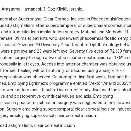
 Araştırma Hastanesi, 3. Göz Kliniği, İstanbul
mporal or Superonasal Clear Corneal Incision in Phacoemulsification
induced astigmatism after superotemporal or superonasal corneal inci
and intraocular lens implantation surgery. Material and Methods: Thi
3 female, 39 male) patients who underwent phacoemulsification empl
ncision at Yüzüncü Yıl University Department of Ophthalmology betw
were right eye and 23 were left eye. Seventy five eyes of 72 (33 fem
ation surgery through a two-step clear corneal incision at 135⁰, in 
ronasally in left eyes. Access into anterior chamber was obtained us
t for self healing without suturing, or secured using a single 10-0
mplication was observed. On postoperative first week, first and thi
. Employing Eğrilmez’s programme entitled ‘Vektör Analizi 2002’, 
ism were determined. Results: Our current study disclosed the lack o
ive and postoperative cylindrical values and axis. Employing
cision in phacoemulsification surgery was suggested to help loweri
on: Surgery employing superotemporal clear corneal incision induced
ry employing superonasal clear corneal incision.
ced astigmatism, clear corneal incision.