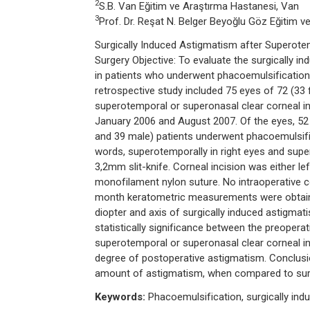
2
S.B. Van Eğitim ve Araştırma Hastanesi, Van
3
Prof. Dr. Reşat N. Belger Beyoğlu Göz Eğitim ve
Surgically Induced Astigmatism after Superote
Surgery Objective: To evaluate the surgically 
in patients who underwent phacoemulsification 
retrospective study included 75 eyes of 72 (3
superotemporal or superonasal clear corneal i
January 2006 and August 2007. Of the eyes, 52 
and 39 male) patients underwent phacoemulsific
words, superotemporally in right eyes and supe
3,2mm slit-knife. Corneal incision was either lef
monofilament nylon suture. No intraoperative co
month keratometric measurements were obtained
diopter and axis of surgically induced astigmat
statistically significance between the preoperat
superotemporal or superonasal clear corneal in
degree of postoperative astigmatism. Conclusi
amount of astigmatism, when compared to surge
Keywords:
Phacoemulsification, surgically indu