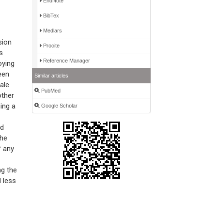
EndNote
BibTex
Medlars
sion
Procite
s
Reference Manager
oying
een
Similar articles
ale
PubMed
other
ing a
Google Scholar
rd
the
f any
ng the
 less