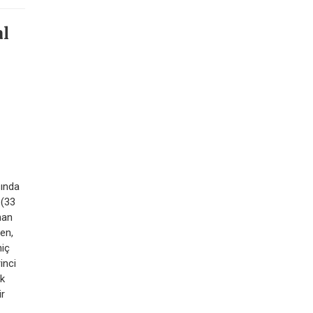
al
sında
 (33
nan
en,
hiç
inci
ak
ir