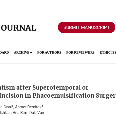
SUBMIT MANUSCRIPT
BOARD
ARCHIVE
FOR AUTHORS
FOR REVIEWERS
ETHIC IS
atism after Superotemporal or
Incision in Phacoemulsification Surge
1
3
n Çınal
, Ahmet Demirok
alıkları Ana Bilim Dalı, Van