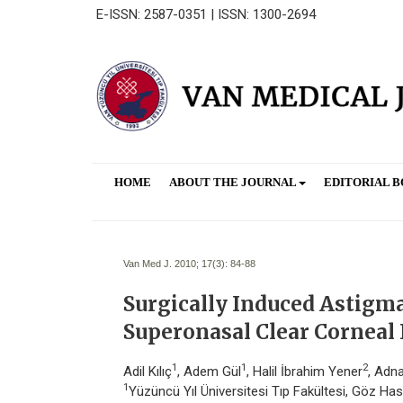
E-ISSN: 2587-0351 | ISSN: 1300-2694
HOME
ABOUT THE JOURNAL
EDITORIAL 
Van Med J. 2010; 17(3):
84-88
Surgically Induced Astigm
Superonasal Clear Corneal 
1
1
2
Adil Kılıç
, Adem Gül
, Halil İbrahim Yener
, Adna
1
Yüzüncü Yıl Üniversitesi Tıp Fakültesi, Göz Hast