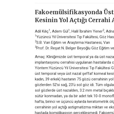
Fakoemülsifikasyonda Üst 
Kesinin Yol Açtığı Cerrahi
1
1
2
Adil Kılıç
, Adem Gül
, Halil İbrahim Yener
, Adna
1
Yüzüncü Yıl Üniversitesi Tıp Fakültesi, Göz Hast
2
S.B. Van Eğitim ve Araştırma Hastanesi, Van
3
Prof. Dr. Reşat N. Belger Beyoğlu Göz Eğitim ve
Amaç: Kliniğimizde üst temporal ya da üst nazal
implantasyonu cerrahisi uygulanan hastalarda ce
Yöntem:Yüzüncü Yıl Üniversitesi Tıp Fakültesi G
üst temporal veya üst nazal şeffaf korneal kes
kadın, 39 erkek) hastanın 75 gözü cerrahinin yol
gözlerden 52’si sağ, 23’ü sol göz idi. Tüm olgu
sol gözlerde üst nazalden, 3.2 mm metal bıçakla i
sütür konmadan, ya da bir adet tek 10-0 monofl
hafta, birinci ve üçüncü aylarda keratometrik ölç
cerrahinin yol açtığı astigmatizma miktarı ve eks
hastada komplikasyon gerçekleşmedi. Fakoemüls