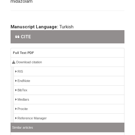
midazolam
Manuscript Language:
Turkish
CITE
Full Text PDF
Download citation
RIS
EndNote
BibTex
Medlars
Procite
Reference Manager
Similar articles