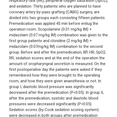
respiratory rate (RR), peripheral oxygen saturation (SpO2),
and sedation. Thirty patients who are planned to have
coronary artery by-pass grafting (CABG) surgery, are
divided into two groups each consisting fifteen patients.
Premedication was applied 45 min before entiug the
operation room. Scopolamine (0.01 mg/kg IM) +
midazolam (0.07 mg/kg IM) combination was given to the
first group patients and clonidine (2 mg/kg IM) +
midazolam (0.07mg/kg IM) combination to the second
group. Before and after the premedicatıon, BP, HR, SpO2,
RR, sedation scores and at the end of the operation the
amount of oropharyngeal secretion is measured. On the
first postoperative day the patients were asked if they
remembered how they were brought to the operating
room, and how they were given anaesthesia or not. In
group I, diastolic blood pressure was significantly
decreased after the premedication (P<0.05). In group II,
after the premedication, systolic and diastolic blood
pressures were decreased significantly (P<0.05).
Sedation scores (by Cook sedation scoring system)
were decreased in both groups after premedication.