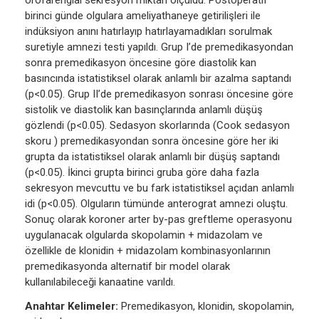
orofarengial sekresyon miktarı ölçüldü. Postoperatif
birinci günde olgulara ameliyathaneye getirilişleri ile
indüksiyon anını hatırlayıp hatırlayamadıkları sorulmak
suretiyle amnezi testi yapıldı. Grup I’de premedikasyondan
sonra premedikasyon öncesine göre diastolik kan
basıncında istatistiksel olarak anlamlı bir azalma saptandı
(p<0.05). Grup II’de premedikasyon sonrası öncesine göre
sistolik ve diastolik kan basınçlarında anlamlı düşüş
gözlendi (p<0.05). Sedasyon skorlarında (Cook sedasyon
skoru ) premedikasyondan sonra öncesine göre her iki
grupta da istatistiksel olarak anlamlı bir düşüş saptandı
(p<0.05). İkinci grupta birinci gruba göre daha fazla
sekresyon mevcuttu ve bu fark istatistiksel açıdan anlamlı
idi (p<0.05). Olguların tümünde anterograt amnezi oluştu.
Sonuç olarak koroner arter by-pas greftleme operasyonu
uygulanacak olgularda skopolamin + midazolam ve
özellikle de klonidin + midazolam kombinasyonlarının
premedikasyonda alternatif bir model olarak
kullanılabileceği kanaatine varıldı.
Anahtar Kelimeler:
Premedikasyon, klonidin, skopolamin,