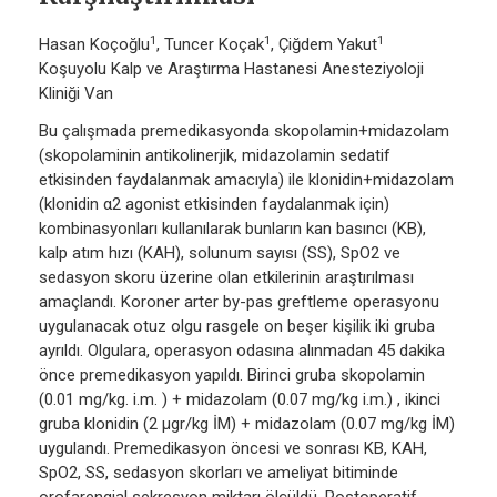
1
1
1
Hasan Koçoğlu
, Tuncer Koçak
, Çiğdem Yakut
Koşuyolu Kalp ve Araştırma Hastanesi Anesteziyoloji
Kliniği Van
Bu çalışmada premedikasyonda skopolamin+midazolam
(skopolaminin antikolinerjik, midazolamin sedatif
etkisinden faydalanmak amacıyla) ile klonidin+midazolam
(klonidin α2 agonist etkisinden faydalanmak için)
kombinasyonları kullanılarak bunların kan basıncı (KB),
kalp atım hızı (KAH), solunum sayısı (SS), SpO2 ve
sedasyon skoru üzerine olan etkilerinin araştırılması
amaçlandı. Koroner arter by-pas greftleme operasyonu
uygulanacak otuz olgu rasgele on beşer kişilik iki gruba
ayrıldı. Olgulara, operasyon odasına alınmadan 45 dakika
önce premedikasyon yapıldı. Birinci gruba skopolamin
(0.01 mg/kg. i.m. ) + midazolam (0.07 mg/kg i.m.) , ikinci
gruba klonidin (2 µgr/kg İM) + midazolam (0.07 mg/kg İM)
uygulandı. Premedikasyon öncesi ve sonrası KB, KAH,
SpO2, SS, sedasyon skorları ve ameliyat bitiminde