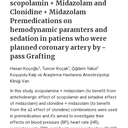
scopolamin + Midazolam and
Clonidine + Midazolam
Premedications on
hemodynamic paramters and
sedation in patiens who were
planned coronary artery by -
pass Grafting
1
1
1
Hasan Koçoğlu
, Tuncer Koçak
, Çiğdem Yakut
Koşuyolu Kalp ve Araştırma Hastanesi Anesteziyoloji
Kliniği Van
In this study, scopolamine + midazolam (to benefit from
anticholinergic effect of scopolamin and setadive effect
of midazolam) and clonidine + midazolam (to benefit
from the α2 effect of clonidine) combinations were used
in premedication and it’s aimed to investigate their
effects on blood pressure (BP), heart rate (HR),