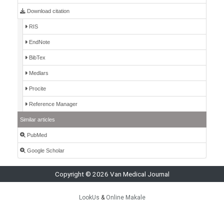
Download citation
RIS
EndNote
BibTex
Medlars
Procite
Reference Manager
Similar articles
PubMed
Google Scholar
Copyright © 2026 Van Medical Journal
LookUs
&
Online Makale