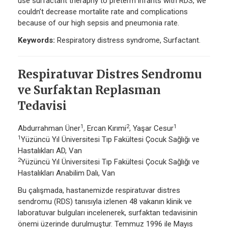
use surfactant theraphy to preterm infants with RDS, we
couldn’t decrease mortalite rate and complications
because of our high sepsis and pneumonia rate.
Keywords:
Respiratory distress syndrome, Surfactant.
Respiratuvar Distres Sendromu
ve Surfaktan Replasman
Tedavisi
1
2
1
Abdurrahman Üner
, Ercan Kırımi
, Yaşar Cesur
1
Yüzüncü Yıl Üniversitesi Tıp Fakültesi Çocuk Sağlığı ve
Hastalıkları AD, Van
2
Yüzüncü Yıl Üniversitesi Tıp Fakültesi Çocuk Sağlığı ve
Hastalıkları Anabilim Dalı, Van
Bu çalışmada, hastanemizde respiratuvar distres
sendromu (RDS) tanısıyla izlenen 48 vakanın klinik ve
laboratuvar bulguları incelenerek, surfaktan tedavisinin
önemi üzerinde durulmuştur. Temmuz 1996 ile Mayıs