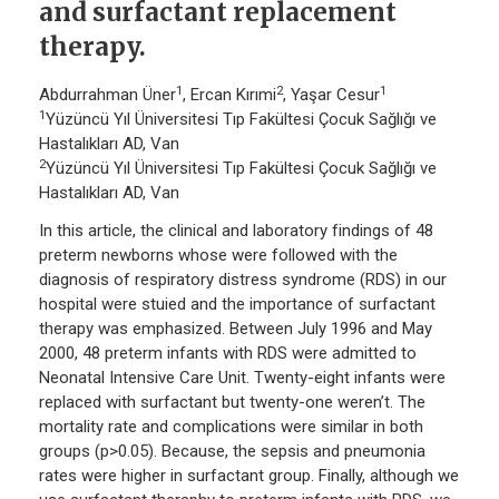
and surfactant replacement
therapy.
1
2
1
Abdurrahman Üner
, Ercan Kırımi
, Yaşar Cesur
1
Yüzüncü Yıl Üniversitesi Tıp Fakültesi Çocuk Sağlığı ve
Hastalıkları AD, Van
2
Yüzüncü Yıl Üniversitesi Tıp Fakültesi Çocuk Sağlığı ve
Hastalıkları AD, Van
In this article, the clinical and laboratory findings of 48
preterm newborns whose were followed with the
diagnosis of respiratory distress syndrome (RDS) in our
hospital were stuied and the importance of surfactant
therapy was emphasized. Between July 1996 and May
2000, 48 preterm infants with RDS were admitted to
Neonatal Intensive Care Unit. Twenty-eight infants were
replaced with surfactant but twenty-one weren’t. The
mortality rate and complications were similar in both
groups (p>0.05). Because, the sepsis and pneumonia
rates were higher in surfactant group. Finally, although we