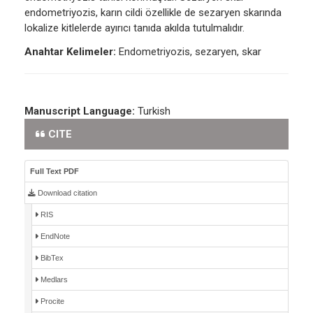
endometriyozis, karın cildi özellikle de sezaryen skarında
lokalize kitlelerde ayırıcı tanıda akılda tutulmalıdır.
Anahtar Kelimeler:
Endometriyozis, sezaryen, skar
Manuscript Language:
Turkish
CITE
Full Text PDF
Download citation
RIS
EndNote
BibTex
Medlars
Procite