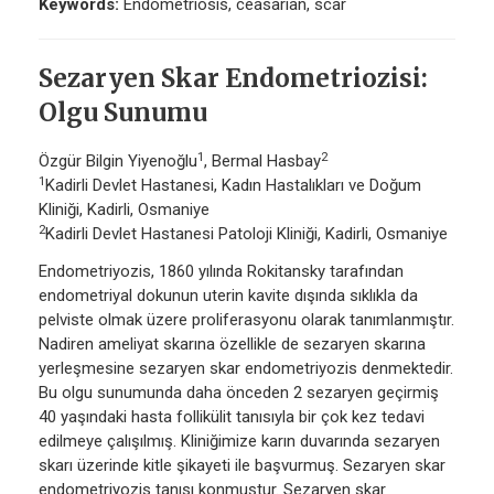
Keywords:
Endometriosis, ceasarian, scar
Sezaryen Skar Endometriozisi:
Olgu Sunumu
1
2
Özgür Bilgin Yiyenoğlu
, Bermal Hasbay
1
Kadirli Devlet Hastanesi, Kadın Hastalıkları ve Doğum
Kliniği, Kadirli, Osmaniye
2
Kadirli Devlet Hastanesi Patoloji Kliniği, Kadirli, Osmaniye
Endometriyozis, 1860 yılında Rokitansky tarafından
endometriyal dokunun uterin kavite dışında sıklıkla da
pelviste olmak üzere proliferasyonu olarak tanımlanmıştır.
Nadiren ameliyat skarına özellikle de sezaryen skarına
yerleşmesine sezaryen skar endometriyozis denmektedir.
Bu olgu sunumunda daha önceden 2 sezaryen geçirmiş
40 yaşındaki hasta follikülit tanısıyla bir çok kez tedavi
edilmeye çalışılmış. Kliniğimize karın duvarında sezaryen
skarı üzerinde kitle şikayeti ile başvurmuş. Sezaryen skar
endometriyozis tanısı konmuştur. Sezaryen skar