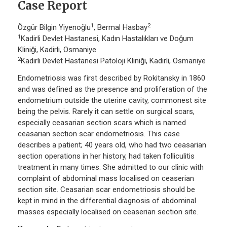
Case Report
1
2
Özgür Bilgin Yiyenoğlu
, Bermal Hasbay
1
Kadirli Devlet Hastanesi, Kadın Hastalıkları ve Doğum
Kliniği, Kadirli, Osmaniye
2
Kadirli Devlet Hastanesi Patoloji Kliniği, Kadirli, Osmaniye
Endometriosis was first described by Rokitansky in 1860
and was defined as the presence and proliferation of the
endometrium outside the uterine cavity, commonest site
being the pelvis. Rarely it can settle on surgical scars,
especially ceasarian section scars which is named
ceasarian section scar endometriosis. This case
describes a patient; 40 years old, who had two ceasarian
section operations in her history, had taken folliculitis
treatment in many times. She admitted to our clinic with
complaint of abdominal mass localised on ceaserian
section site. Ceasarian scar endometriosis should be
kept in mind in the differential diagnosis of abdominal
masses especially localised on ceaserian section site.