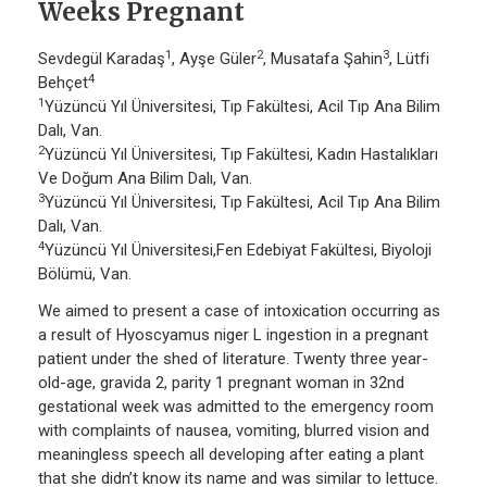
Weeks Pregnant
1
2
3
Sevdegül Karadaş
, Ayşe Güler
, Musatafa Şahin
, Lütfi
4
Behçet
1
Yüzüncü Yıl Üniversitesi, Tıp Fakültesi, Acil Tıp Ana Bilim
Dalı, Van.
2
Yüzüncü Yıl Üniversitesi, Tıp Fakültesi, Kadın Hastalıkları
Ve Doğum Ana Bilim Dalı, Van.
3
Yüzüncü Yıl Üniversitesi, Tıp Fakültesi, Acil Tıp Ana Bilim
Dalı, Van.
4
Yüzüncü Yıl Üniversitesi,Fen Edebiyat Fakültesi, Biyoloji
Bölümü, Van.
We aimed to present a case of intoxication occurring as
a result of Hyoscyamus niger L ingestion in a pregnant
patient under the shed of literature. Twenty three year-
old-age, gravida 2, parity 1 pregnant woman in 32nd
gestational week was admitted to the emergency room
with complaints of nausea, vomiting, blurred vision and
meaningless speech all developing after eating a plant
that she didn’t know its name and was similar to lettuce.