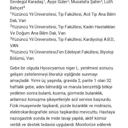
1
2
3
Sevdegül Karadaş
, Ayşe Güler
, Musatafa Şahin
, Lütfi
4
Behçet
1
Yüzüncü Yıl Üniversitesi, Tıp Fakültesi, Acil Tıp Ana Bilim
Dalı, Van
2
Yüzüncü Yıl Üniversitesi, Tıp Fakültesi, Kadın Hastalıkları
Ve Doğum Ana Bilim Dalı, Van.
3
Yüzüncü Yıl Üniversitesi, Tıp Fakültesi, Kardiyoloji A.B.D.,
VAN
4
Yüzüncü Yıl Üniversitesi,Fen Edebiyat Fakültesi, Biyoloji
Bölümü, Van.
Gebe bir olguda Hyoscyamus niger L. yenilmesi sonucu
gelişen zehirlenmeyi literatür eşliğinde sunmayı
amaçladık. Yirmi üç yaşında, gravida 2, parite 1 olan 32
haftalık gebe, adını bilmediği ve marula benzettiği bitkiyi
yedikten sonra bulantı, kusma, görmede bulanıklık,
anlamsız konuşma şikayetleriyle acil servise başvurdu.
Fizik muayenede taşikardi, yüzde kızarıklık ve midriazis,
elektrokardiografide sinüs taşikardisi mevcuttu. Hastaya
nazogastrik sonda ile mide lavajı yapıldı, aktif kömür
verildi ve destek tedavisi uygulandı. Monitorize edilerek