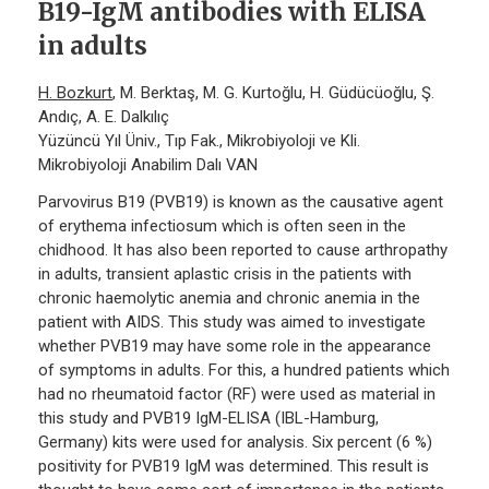
B19-IgM antibodies with ELISA
in adults
H. Bozkurt
, M. Berktaş, M. G. Kurtoğlu, H. Güdücüoğlu, Ş.
Andıç, A. E. Dalkılıç
Yüzüncü Yıl Üniv., Tıp Fak., Mikrobiyoloji ve Kli.
Mikrobiyoloji Anabilim Dalı VAN
Parvovirus B19 (PVB19) is known as the causative agent
of erythema infectiosum which is often seen in the
chidhood. It has also been reported to cause arthropathy
in adults, transient aplastic crisis in the patients with
chronic haemolytic anemia and chronic anemia in the
patient with AIDS. This study was aimed to investigate
whether PVB19 may have some role in the appearance
of symptoms in adults. For this, a hundred patients which
had no rheumatoid factor (RF) were used as material in
this study and PVB19 IgM-ELISA (IBL-Hamburg,
Germany) kits were used for analysis. Six percent (6 %)
positivity for PVB19 IgM was determined. This result is