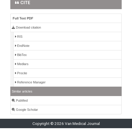
CITE
Full Text PDF
Download citation
RIS
EndNote
BibTex
Medlars
Procite
Reference Manager
Similar articles
PubMed
Google Scholar
Copyright © 2026 Van Medical Journal