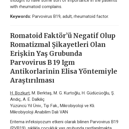
thought to have some sort of importance in the patients
with rheumatoid complains.
Keywords:
Parvovirus B19, adult, rheumatoid factor.
Romatoid Faktör’ü Negatif Olup
Romatizmal Şikayetleri Olan
Erişkin Yaş Grubunda
Parvovirus B 19 Igm
Antikorlarinin Elisa Yöntemiyle
Araştırılması
H. Bozkurt
, M. Berktaş, M. G. Kurtoğlu, H. Güdücüoğlu, Ş.
Andıç, A. E. Dalkılıç
Yüzüncü Yıl Üniv., Tıp Fak., Mikrobiyoloji ve Kli.
Mikrobiyoloji Anabilim Dalı VAN
Eritema infeksiyozum etkeni olarak bilinen Parvovirus B19
(PVB19), sıklıkla çocukluk yaş grubunda rastlanılmakta