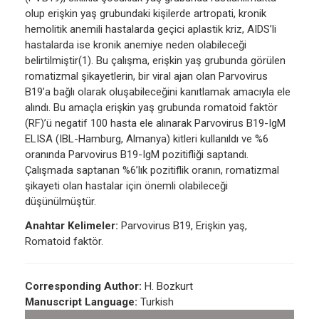
olup erişkin yaş grubundaki kişilerde artropati, kronik
hemolitik anemili hastalarda geçici aplastik kriz, AIDS’li
hastalarda ise kronik anemiye neden olabileceği
belirtilmiştir(1). Bu çalışma, erişkin yaş grubunda görülen
romatizmal şikayetlerin, bir viral ajan olan Parvovirus
B19’a bağlı olarak oluşabileceğini kanıtlamak amacıyla ele
alındı. Bu amaçla erişkin yaş grubunda romatoid faktör
(RF)’ü negatif 100 hasta ele alınarak Parvovirus B19-IgM
ELISA (IBL-Hamburg, Almanya) kitleri kullanıldı ve %6
oranında Parvovirus B19-IgM pozitifliği saptandı.
Çalışmada saptanan %6’lık pozitiflik oranın, romatizmal
şikayeti olan hastalar için önemli olabileceği
düşünülmüştür.
Anahtar Kelimeler:
Parvovirus B19, Erişkin yaş,
Romatoid faktör.
Corresponding Author:
H. Bozkurt
Manuscript Language:
Turkish