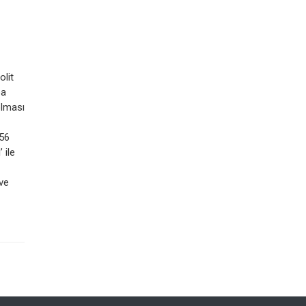
lit
ba
olması
.56
 ile
 ve