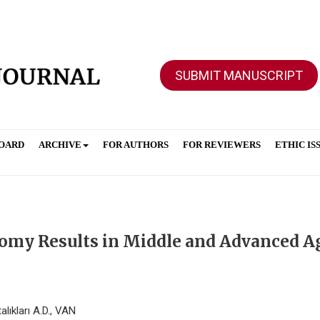
SUBMIT MANUSCRIPT
BOARD
ARCHIVE
FOR AUTHORS
FOR REVIEWERS
ETHIC IS
omy Results in Middle and Advanced A
lıkları A.D., VAN