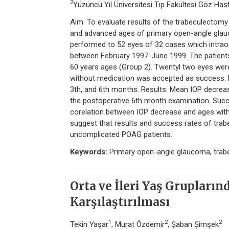
2
Yüzüncü Yıl Üniversitesi Tıp Fakültesi Göz Hasta
Aim: To evaluate results of the trabeculectom
and advanced ages of primary open-angle gla
performed to 52 eyes of 32 cases which intrao
between February 1997-June 1999. The patients
60 years ages (Group 2). Twentyl two eyes were
without medication was accepted as success. P
3th, and 6th months. Results: Mean IOP decre
the postoperative 6th month examination. Succ
corelation between IOP decrease and ages with 
suggest that results and success rates of tra
uncomplicated POAG patients.
Keywords:
Primary open-angle glaucoma, trab
Orta ve İleri Yaş Grupları
Karşılaştırılması
1
2
2
Tekin Yaşar
, Murat Özdemir
, Şaban Şimşek