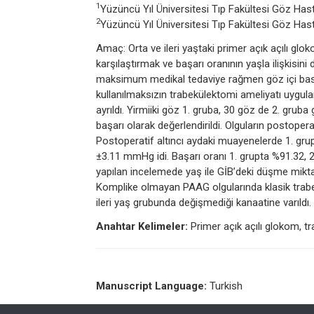
1
Yüzüncü Yıl Üniversitesi Tıp Fakültesi Göz Hasta
2
Yüzüncü Yıl Üniversitesi Tıp Fakültesi Göz Hasta
Amaç: Orta ve ileri yaştaki primer açık açılı gl
karşılaştırmak ve başarı oranının yaşla ilişkisin
maksimum medikal tedaviye rağmen göz içi bası
kullanılmaksızın trabekülektomi ameliyatı uyguland
ayrıldı. Yirmiiki göz 1. gruba, 30 göz de 2. grub
başarı olarak değerlendirildi. Olguların postoperatif
Postoperatif altıncı aydaki muayenelerde 1. gr
±3.11 mmHg idi. Başarı oranı 1. grupta %91.32, 2
yapılan incelemede yaş ile GİB’deki düşme miktar
Komplike olmayan PAAG olgularında klasik trabek
ileri yaş grubunda değişmediği kanaatine varıldı.
Anahtar Kelimeler:
Primer açık açılı glokom, t
Manuscript Language:
Turkish