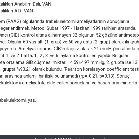
lıkları Anabilim Dalı, VAN
lıkları A.D., VAN
okom (PAAG) olgularında trabekülektomi ameliyatlarının sonuçlarını
i değerlendirmek. Metod: Şubat 1997 - Haziran 1999 tarihleri arasında,
ncı (GİB) kontrol altına alınamayan 32 olgunun 52 gözüne antimetabo
ı. Olgular 60 yaş altı (1. grup) ve 60 yaş üstü (2. grup) olarak iki gru
a giriyordu. Ameliyat sonrası GİB’in ilaçsız olarak 21 mmHg’nın altında 
 1. ve 2. hafta, 1., 2., 3. ve 6. aylarda kontrolleri yapıldı. Bulgular:
upta ortalama GİB düşmesi miktarı 14.59±4.97 mmHg, 2. grupta ise 13
. grupta %93.21 olarak bulundu. ‘Pearson korelasyon coefficient testi’
ı arasında anlamlı bir ilişki bulunamadı (rp=-0.21, p=0.13). Sonuç:
ülektomi ameliyatı ile elde edilen sonuçların ve başarı oranının orta
rabekülektomi, yaş.