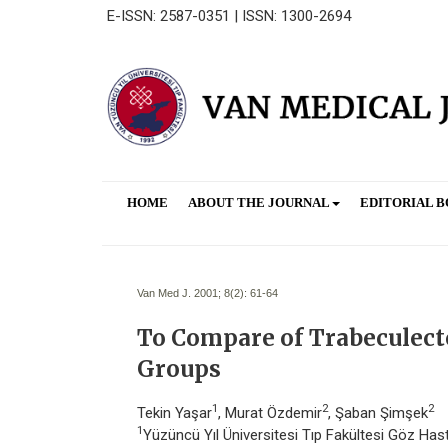
E-ISSN: 2587-0351 | ISSN: 1300-2694
HOME
ABOUT THE JOURNAL
EDITORIAL 
Van Med J. 2001; 8(2):
61-64
To Compare of Trabeculect
Groups
1
2
2
Tekin Yaşar
, Murat Özdemir
, Şaban Şimşek
1
Yüzüncü Yıl Üniversitesi Tıp Fakültesi Göz Hasta