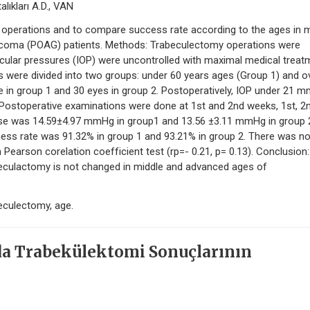
lıkları A.D., VAN
y operations and to compare success rate according to the ages in 
ucoma (POAG) patients. Methods: Trabeculectomy operations were
cular pressures (IOP) were uncontrolled with maximal medical treat
 were divided into two groups: under 60 years ages (Group 1) and o
 in group 1 and 30 eyes in group 2. Postoperatively, IOP under 21 
ostoperative examinations were done at 1st and 2nd weeks, 1st, 2n
ase was 14.59±4.97 mmHg in group1 and 13.56 ±3.11 mmHg in group 
ess rate was 91.32% in group 1 and 93.21% in group 2. There was n
Pearson corelation coefficient test (rp=- 0.21, p= 0.13). Conclusion
beculactomy is not changed in middle and advanced ages of
eculectomy, age.
nda Trabekülektomi Sonuçlarının