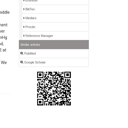
EndNote
BibTex
middle
Medlars
ment
Procite
ver
Reference Manager
mmHg
d,
Similar articles
2 at
PubMed
o
: We
Google Scholar