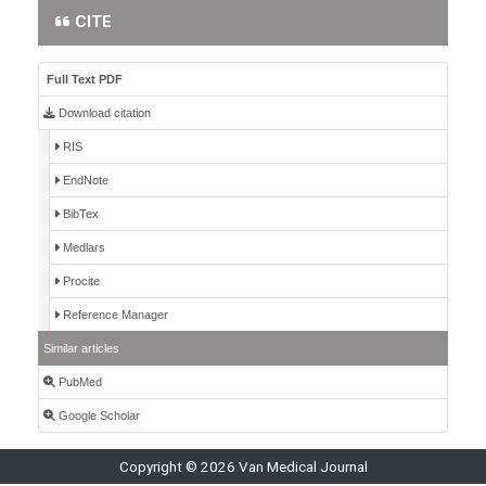
CITE
Full Text PDF
Download citation
RIS
EndNote
BibTex
Medlars
Procite
Reference Manager
Similar articles
PubMed
Google Scholar
Copyright © 2026 Van Medical Journal