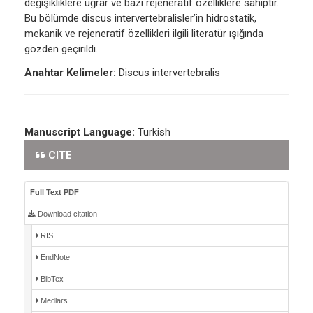
değişikliklere uğrar ve bazı rejeneratif özelliklere sahiptir.
Bu bölümde discus intervertebralisler’in hidrostatik,
mekanik ve rejeneratif özellikleri ilgili literatür ışığında
gözden geçirildi.
Anahtar Kelimeler:
Discus intervertebralis
Manuscript Language:
Turkish
CITE
Full Text PDF
Download citation
RIS
EndNote
BibTex
Medlars