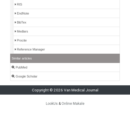
RIS
EndNote
BibTex
Medlars
Procite
Reference Manager
Similar articles
PubMed
Google Scholar
Copyright © 2026 Van Medical Journal
LookUs
&
Online Makale