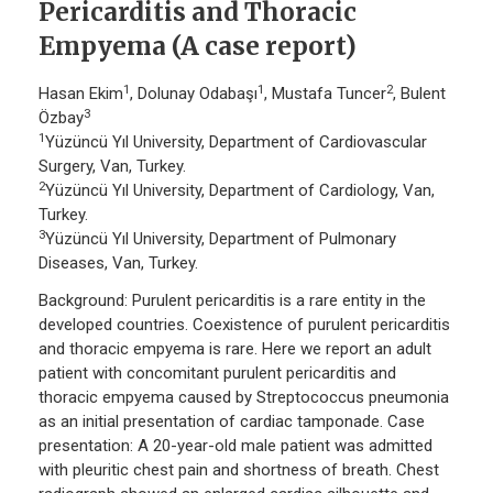
Pericarditis and Thoracic
Empyema (A case report)
1
1
2
Hasan Ekim
, Dolunay Odabaşı
, Mustafa Tuncer
, Bulent
3
Özbay
1
Yüzüncü Yıl University, Department of Cardiovascular
Surgery, Van, Turkey.
2
Yüzüncü Yıl University, Department of Cardiology, Van,
Turkey.
3
Yüzüncü Yıl University, Department of Pulmonary
Diseases, Van, Turkey.
Background: Purulent pericarditis is a rare entity in the
developed countries. Coexistence of purulent pericarditis
and thoracic empyema is rare. Here we report an adult
patient with concomitant purulent pericarditis and
thoracic empyema caused by Streptococcus pneumonia
as an initial presentation of cardiac tamponade. Case
presentation: A 20-year-old male patient was admitted
with pleuritic chest pain and shortness of breath. Chest