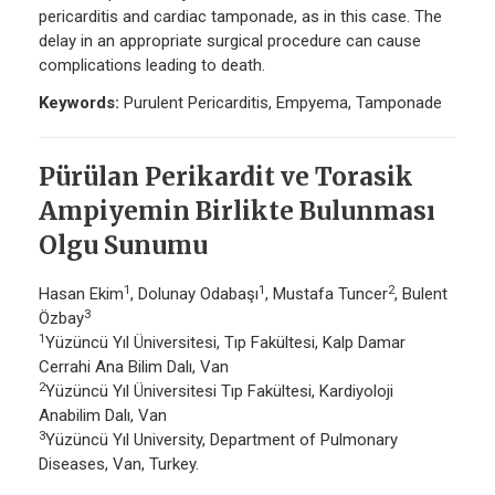
pericarditis and cardiac tamponade, as in this case. The
delay in an appropriate surgical procedure can cause
complications leading to death.
Keywords:
Purulent Pericarditis, Empyema, Tamponade
Pürülan Perikardit ve Torasik
Ampiyemin Birlikte Bulunması
Olgu Sunumu
1
1
2
Hasan Ekim
, Dolunay Odabaşı
, Mustafa Tuncer
, Bulent
3
Özbay
1
Yüzüncü Yıl Üniversitesi, Tıp Fakültesi, Kalp Damar
Cerrahi Ana Bilim Dalı, Van
2
Yüzüncü Yıl Üniversitesi Tıp Fakültesi, Kardiyoloji
Anabilim Dalı, Van
3
Yüzüncü Yıl University, Department of Pulmonary
Diseases, Van, Turkey.