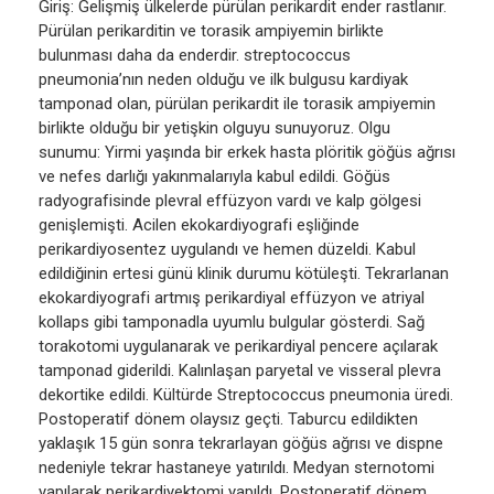
Giriş: Gelişmiş ülkelerde pürülan perikardit ender rastlanır.
Pürülan perikarditin ve torasik ampiyemin birlikte
bulunması daha da enderdir. streptococcus
pneumonia’nın neden olduğu ve ilk bulgusu kardiyak
tamponad olan, pürülan perikardit ile torasik ampiyemin
birlikte olduğu bir yetişkin olguyu sunuyoruz. Olgu
sunumu: Yirmi yaşında bir erkek hasta plöritik göğüs ağrısı
ve nefes darlığı yakınmalarıyla kabul edildi. Göğüs
radyografisinde plevral effüzyon vardı ve kalp gölgesi
genişlemişti. Acilen ekokardiyografi eşliğinde
perikardiyosentez uygulandı ve hemen düzeldi. Kabul
edildiğinin ertesi günü klinik durumu kötüleşti. Tekrarlanan
ekokardiyografi artmış perikardiyal effüzyon ve atriyal
kollaps gibi tamponadla uyumlu bulgular gösterdi. Sağ
torakotomi uygulanarak ve perikardiyal pencere açılarak
tamponad giderildi. Kalınlaşan paryetal ve visseral plevra
dekortike edildi. Kültürde Streptococcus pneumonia üredi.
Postoperatif dönem olaysız geçti. Taburcu edildikten
yaklaşık 15 gün sonra tekrarlayan göğüs ağrısı ve dispne
nedeniyle tekrar hastaneye yatırıldı. Medyan sternotomi
yapılarak perikardiyektomi yapıldı. Postoperatif dönem