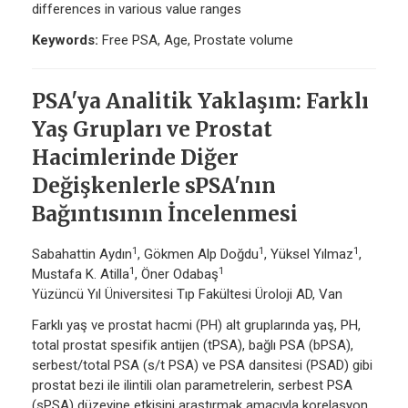
differences in various value ranges
Keywords:
Free PSA, Age, Prostate volume
PSA'ya Analitik Yaklaşım: Farklı
Yaş Grupları ve Prostat
Hacimlerinde Diğer
Değişkenlerle sPSA'nın
Bağıntısının İncelenmesi
1
1
1
Sabahattin Aydın
, Gökmen Alp Doğdu
, Yüksel Yılmaz
,
1
1
Mustafa K. Atilla
, Öner Odabaş
Yüzüncü Yıl Üniversitesi Tıp Fakültesi Üroloji AD, Van
Farklı yaş ve prostat hacmi (PH) alt gruplarında yaş, PH,
total prostat spesifik antijen (tPSA), bağlı PSA (bPSA),
serbest/total PSA (s/t PSA) ve PSA dansitesi (PSAD) gibi
prostat bezi ile ilintili olan parametrelerin, serbest PSA
(sPSA) düzeyine etkisini araştırmak amacıyla korelasyon