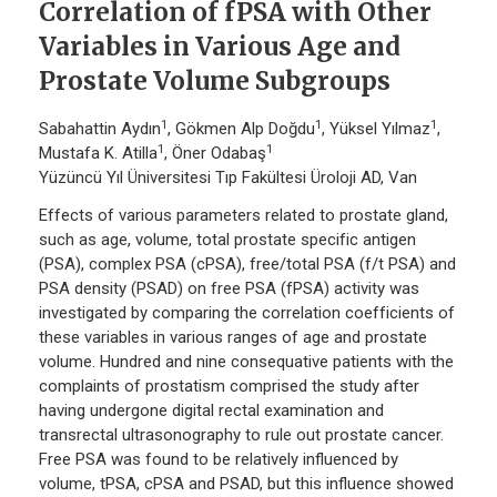
Correlation of fPSA with Other
Variables in Various Age and
Prostate Volume Subgroups
1
1
1
Sabahattin Aydın
, Gökmen Alp Doğdu
, Yüksel Yılmaz
,
1
1
Mustafa K. Atilla
, Öner Odabaş
Yüzüncü Yıl Üniversitesi Tıp Fakültesi Üroloji AD, Van
Effects of various parameters related to prostate gland,
such as age, volume, total prostate specific antigen
(PSA), complex PSA (cPSA), free/total PSA (f/t PSA) and
PSA density (PSAD) on free PSA (fPSA) activity was
investigated by comparing the correlation coefficients of
these variables in various ranges of age and prostate
volume. Hundred and nine consequative patients with the
complaints of prostatism comprised the study after
having undergone digital rectal examination and
transrectal ultrasonography to rule out prostate cancer.
Free PSA was found to be relatively influenced by
volume, tPSA, cPSA and PSAD, but this influence showed