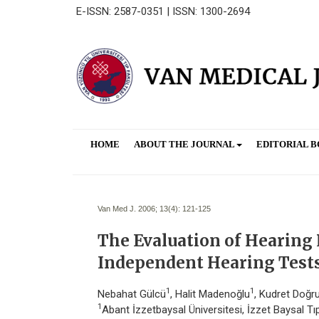
E-ISSN: 2587-0351 | ISSN: 1300-2694
HOME
ABOUT THE JOURNAL
EDITORIAL 
Van Med J. 2006; 13(4):
121-125
The Evaluation of Hearing
Independent Hearing Test
1
1
Nebahat Gülcü
, Halit Madenoğlu
, Kudret Doğr
1
Abant İzzetbaysal Üniversitesi, İzzet Baysal T