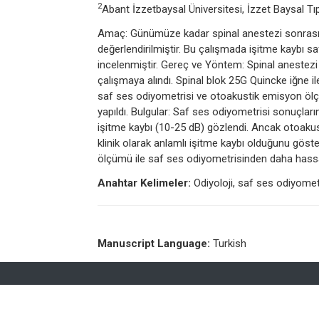
2
Abant İzzetbaysal Üniversitesi, İzzet Baysal Tı
Amaç: Günümüze kadar spinal anestezi sonrası işi
değerlendirilmiştir. Bu çalışmada işitme kaybı s
incelenmiştir. Gereç ve Yöntem: Spinal anestezi
çalışmaya alındı. Spinal blok 25G Quincke iğne il
saf ses odiyometrisi ve otoakustik emisyon ölç
yapıldı. Bulgular: Saf ses odiyometrisi sonuçları
işitme kaybı (10-25 dB) gözlendi. Ancak otoaku
klinik olarak anlamlı işitme kaybı olduğunu göst
ölçümü ile saf ses odiyometrisinden daha hassas 
Anahtar Kelimeler:
Odiyoloji, saf ses odiyomet
Manuscript Language:
Turkish