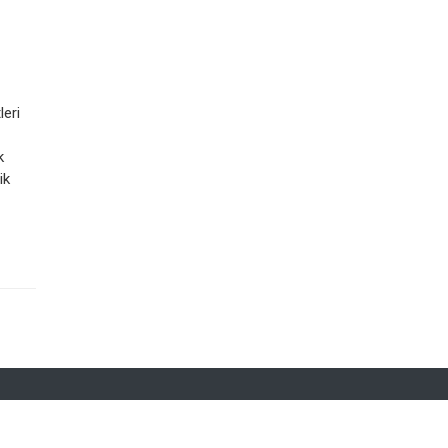
leri
k
ik