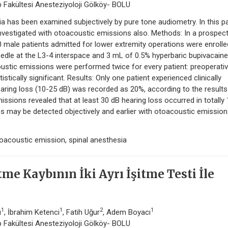
ıp Fakültesi Anesteziyoloji Gölköy- BOLU
ia has been examined subjectively by pure tone audiometry. In this p
investigated with otoacoustic emissions also. Methods: In a prospect
0 male patients admitted for lower extremity operations were enrolle
edle at the L3-4 interspace and 3 mL of 0.5% hyperbaric bupivacaine
stic emissions were performed twice for every patient: preoperativ
tically significant. Results: Only one patient experienced clinically
hearing loss (10-25 dB) was recorded as 20%, according to the results
sions revealed that at least 30 dB hearing loss occurred in totally 
ss may be detected objectively and earlier with otoacoustic emissio
oacoustic emission, spinal anesthesia
tme Kaybının İki Ayrı İşitme Testi İle
1
1
2
1
u
, İbrahim Ketenci
, Fatih Uğur
, Adem Boyacı
ıp Fakültesi Anesteziyoloji Gölköy- BOLU