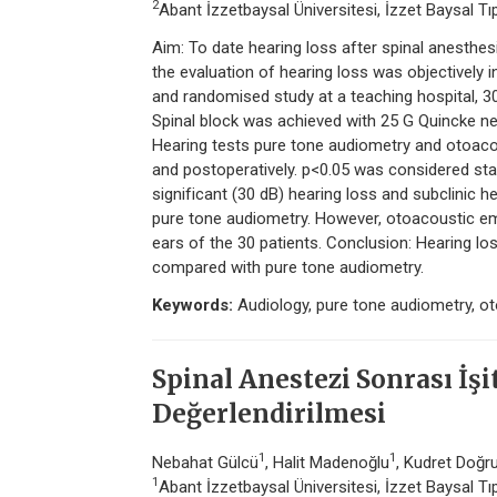
2
Abant İzzetbaysal Üniversitesi, İzzet Baysal T
Aim: To date hearing loss after spinal anesthes
the evaluation of hearing loss was objectively 
and randomised study at a teaching hospital, 3
Spinal block was achieved with 25 G Quincke ne
Hearing tests pure tone audiometry and otoacou
and postoperatively. p<0.05 was considered statis
significant (30 dB) hearing loss and subclinic 
pure tone audiometry. However, otoacoustic emis
ears of the 30 patients. Conclusion: Hearing lo
compared with pure tone audiometry.
Keywords:
Audiology, pure tone audiometry, ot
Spinal Anestezi Sonrası İşi
Değerlendirilmesi
1
1
Nebahat Gülcü
, Halit Madenoğlu
, Kudret Doğr
1
Abant İzzetbaysal Üniversitesi, İzzet Baysal T