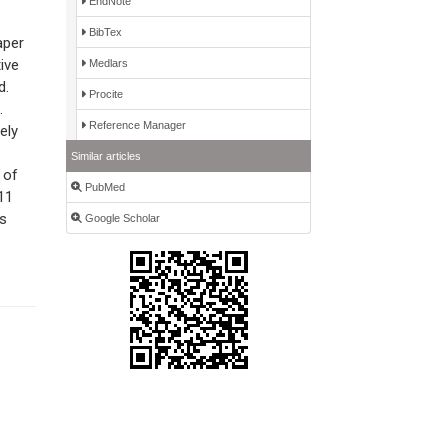
EndNote
BibTex
aper
ive
Medlars
d.
Procite
.
Reference Manager
ely
Similar articles
 of
PubMed
11
ns
Google Scholar