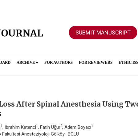
SUBMIT MANUSCRIPT
BOARD
ARCHIVE
FOR AUTHORS
FOR REVIEWERS
ETHIC IS
 Loss After Spinal Anesthesia Using Tw
s
1
1
2
1
u
, İbrahim Ketenci
, Fatih Uğur
, Adem Boyacı
ıp Fakültesi Anesteziyoloji Gölköy- BOLU