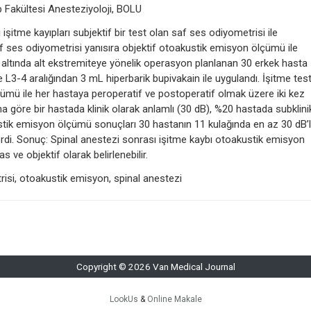
p Fakültesi Anesteziyoloji, BOLU
tme kayıpları subjektif bir test olan saf ses odiyometrisi ile
af ses odiyometrisi yanısıra objektif otoakustik emisyon ölçümü ile
 altında alt ekstremiteye yönelik operasyon planlanan 30 erkek hasta
e L3-4 aralığından 3 mL hiperbarik bupivakain ile uygulandı. İşitme test
ümü ile her hastaya peroperatif ve postoperatif olmak üzere iki kez
na göre bir hastada klinik olarak anlamlı (30 dB), %20 hastada subklini
stik emisyon ölçümü sonuçları 30 hastanın 11 kulağında en az 30 dB’l
erdi. Sonuç: Spinal anestezi sonrası işitme kaybı otoakustik emisyon
ve objektif olarak belirlenebilir.
risi, otoakustik emisyon, spinal anestezi
Copyright © 2026 Van Medical Journal
LookUs
&
Online Makale