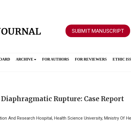
SUBMIT MANUSCRIPT
BOARD
ARCHIVE
FOR AUTHORS
FOR REVIEWERS
ETHIC IS
g Diaphragmatic Rupture: Case Report
on And Research Hospital, Health Science University, Ministry Of He