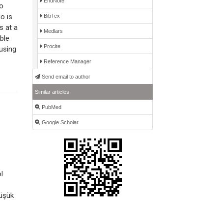
EndNote
to
o is
BibTex
s at a
Medlars
ible
Procite
ausing
Reference Manager
Send email to author
Similar articles
PubMed
Google Scholar
l
düşük