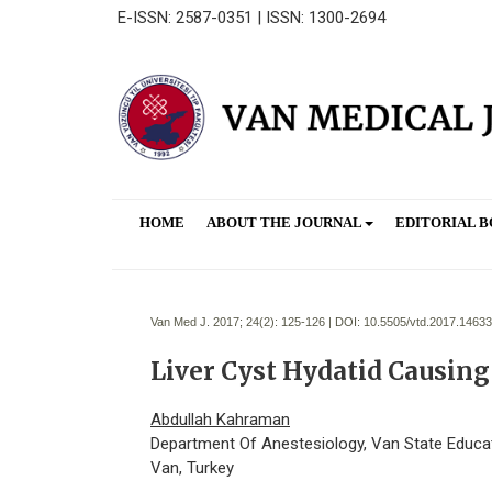
E-ISSN: 2587-0351 | ISSN: 1300-2694
HOME
ABOUT THE JOURNAL
EDITORIAL 
Van Med J. 2017; 24(2):
125-126 | DOI:
10.5505/vtd.2017.14633
Liver Cyst Hydatid Causin
Abdullah Kahraman
Department Of Anestesiology, Van State Educati
Van, Turkey