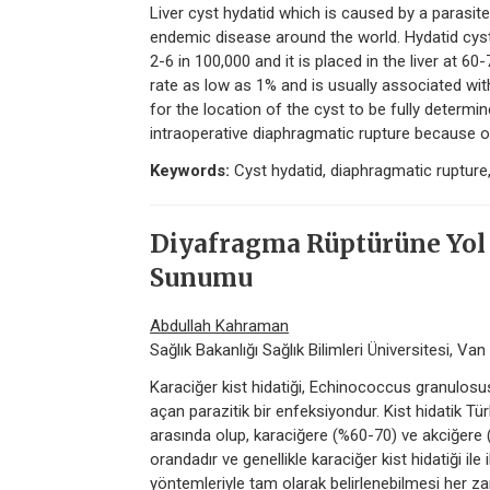
Liver cyst hydatid which is caused by a parasite
endemic disease around the world. Hydatid cyst i
2-6 in 100,000 and it is placed in the liver at 60
rate as low as 1% and is usually associated with 
for the location of the cyst to be fully determin
intraoperative diaphragmatic rupture because of
Keywords:
Cyst hydatid, diaphragmatic ruptur
Diyafragma Rüptürüne Yol A
Sunumu
Abdullah Kahraman
Sağlık Bakanlığı Sağlık Bilimleri Üniversitesi, V
Karaciğer kist hidatiği, Echinococcus granulosu
açan parazitik bir enfeksiyondur. Kist hidatik Tür
arasında olup, karaciğere (%60-70) ve akciğere 
orandadır ve genellikle karaciğer kist hidatiği ile i
yöntemleriyle tam olarak belirlenebilmesi he