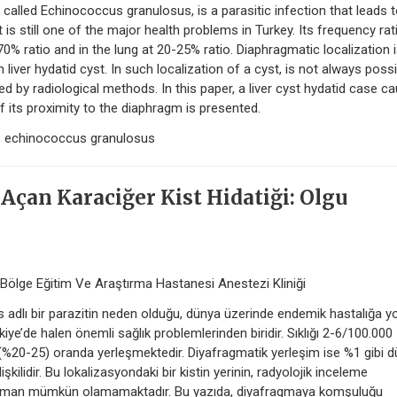
 called Echinococcus granulosus, is a parasitic infection that leads 
s still one of the major health problems in Turkey. Its frequency rati
-70% ratio and in the lung at 20-25% ratio. Diaphragmatic localization i
liver hydatid cyst. In such localization of a cyst, is not always poss
ed by radiological methods. In this paper, a liver cyst hydatid case c
 its proximity to the diaphragm is presented.
e, echinococcus granulosus
çan Karaciğer Kist Hidatiği: Olgu
an Bölge Eğitim Ve Araştırma Hastanesi Anestezi Kliniği
s adlı bir parazitin neden olduğu, dünya üzerinde endemik hastalığa yo
kiye’de halen önemli sağlık problemlerinden biridir. Sıklığı 2-6/100.000
(%20-25) oranda yerleşmektedir. Diyafragmatik yerleşim ise %1 gibi 
lişkilidir. Bu lokalizasyondaki bir kistin yerinin, radyolojik inceleme
r zaman mümkün olamamaktadır. Bu yazıda, diyafragmaya komşuluğu