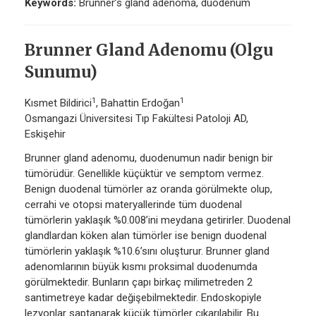
Keywords:
Brunner’s gland adenoma, duodenum
Brunner Gland Adenomu (Olgu
Sunumu)
1
1
Kısmet Bildirici
, Bahattin Erdoğan
Osmangazi Üniversitesi Tıp Fakültesi Patoloji AD,
Eskişehir
Brunner gland adenomu, duodenumun nadir benign bir
tümörüdür. Genellikle küçüktür ve semptom vermez.
Benign duodenal tümörler az oranda görülmekte olup,
cerrahi ve otopsi materyallerinde tüm duodenal
tümörlerin yaklaşık %0.008’ini meydana getirirler. Duodenal
glandlardan köken alan tümörler ise benign duodenal
tümörlerin yaklaşık %10.6’sını oluşturur. Brunner gland
adenomlarının büyük kısmı proksimal duodenumda
görülmektedir. Bunların çapı birkaç milimetreden 2
santimetreye kadar değişebilmektedir. Endoskopiyle
lezyonlar saptanarak küçük tümörler çıkarılabilir. Bu