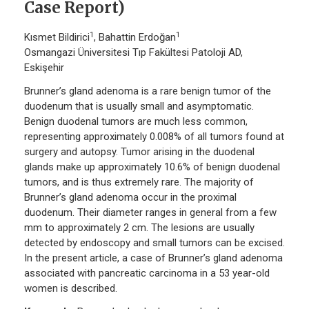
Case Report)
1
1
Kısmet Bildirici
, Bahattin Erdoğan
Osmangazi Üniversitesi Tıp Fakültesi Patoloji AD,
Eskişehir
Brunner’s gland adenoma is a rare benign tumor of the
duodenum that is usually small and asymptomatic.
Benign duodenal tumors are much less common,
representing approximately 0.008% of all tumors found at
surgery and autopsy. Tumor arising in the duodenal
glands make up approximately 10.6% of benign duodenal
tumors, and is thus extremely rare. The majority of
Brunner’s gland adenoma occur in the proximal
duodenum. Their diameter ranges in general from a few
mm to approximately 2 cm. The lesions are usually
detected by endoscopy and small tumors can be excised.
In the present article, a case of Brunner’s gland adenoma
associated with pancreatic carcinoma in a 53 year-old
women is described.