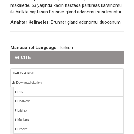
makalede, 53 yaşında kadın hastada pankreas karsinomu
ile birlikte saptanan Brunner gland adenomu sunulmuştur.
Anahtar Kelimeler:
Brunner gland adenomu, duodenum
Manuscript Language:
Turkish
CITE
Full Text PDF
Download citation
RIS
EndNote
BibTex
Medlars
Procite