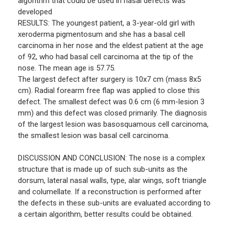
algorithm that could be used in nasal defects was
developed
RESULTS: The youngest patient, a 3-year-old girl with
xeroderma pigmentosum and she has a basal cell
carcinoma in her nose and the eldest patient at the age
of 92, who had basal cell carcinoma at the tip of the
nose. The mean age is 57.75.
The largest defect after surgery is 10x7 cm (mass 8x5
cm). Radial forearm free flap was applied to close this
defect. The smallest defect was 0.6 cm (6 mm-lesion 3
mm) and this defect was closed primarily. The diagnosis
of the largest lesion was basosquamous cell carcinoma,
the smallest lesion was basal cell carcinoma.
DISCUSSION AND CONCLUSION: The nose is a complex
structure that is made up of such sub-units as the
dorsum, lateral nasal walls, type, alar wings, soft triangle
and columellate. If a reconstruction is performed after
the defects in these sub-units are evaluated according to
a certain algorithm, better results could be obtained.