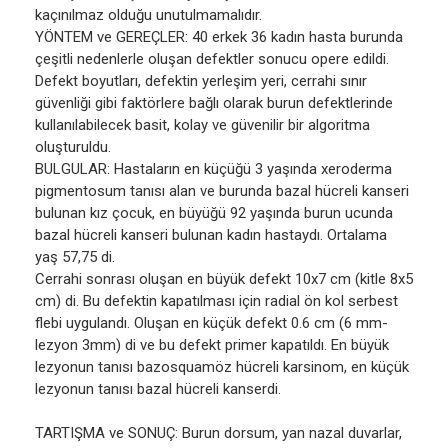
kaçınılmaz olduğu unutulmamalıdır.
YÖNTEM ve GEREÇLER: 40 erkek 36 kadın hasta burunda
çeşitli nedenlerle oluşan defektler sonucu opere edildi.
Defekt boyutları, defektin yerleşim yeri, cerrahi sınır
güvenliği gibi faktörlere bağlı olarak burun defektlerinde
kullanılabilecek basit, kolay ve güvenilir bir algoritma
oluşturuldu.
BULGULAR: Hastaların en küçüğü 3 yaşında xeroderma
pigmentosum tanısı alan ve burunda bazal hücreli kanseri
bulunan kız çocuk, en büyüğü 92 yaşında burun ucunda
bazal hücreli kanseri bulunan kadın hastaydı. Ortalama
yaş 57,75 di.
Cerrahi sonrası oluşan en büyük defekt 10x7 cm (kitle 8x5
cm) di. Bu defektin kapatılması için radial ön kol serbest
flebi uygulandı. Oluşan en küçük defekt 0.6 cm (6 mm-
lezyon 3mm) di ve bu defekt primer kapatıldı. En büyük
lezyonun tanısı bazosquamöz hücreli karsinom, en küçük
lezyonun tanısı bazal hücreli kanserdi.
TARTIŞMA ve SONUÇ: Burun dorsum, yan nazal duvarlar,