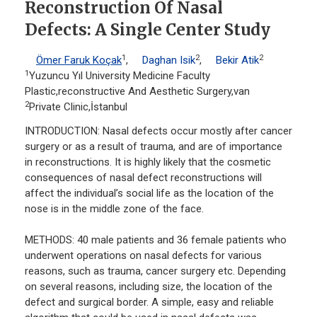
Reconstruction Of Nasal
Defects: A Single Center Study
1
2
2
Ömer Faruk Koçak
,
Daghan Isik
,
Bekir Atik
1
Yuzuncu Yıl University Medicine Faculty
Plastic,reconstructive And Aesthetic Surgery,van
2
Private Clinic,İstanbul
INTRODUCTION: Nasal defects occur mostly after cancer
surgery or as a result of trauma, and are of importance
in reconstructions. It is highly likely that the cosmetic
consequences of nasal defect reconstructions will
affect the individual’s social life as the location of the
nose is in the middle zone of the face.
METHODS: 40 male patients and 36 female patients who
underwent operations on nasal defects for various
reasons, such as trauma, cancer surgery etc. Depending
on several reasons, including size, the location of the
defect and surgical border. A simple, easy and reliable