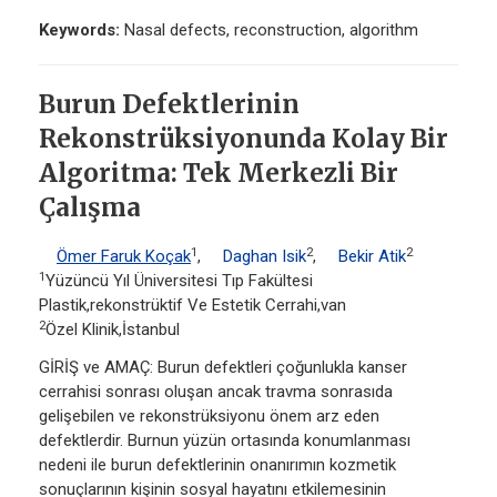
Keywords:
Nasal defects, reconstruction, algorithm
Burun Defektlerinin
Rekonstrüksiyonunda Kolay Bir
Algoritma: Tek Merkezli Bir
Çalışma
1
2
2
Ömer Faruk Koçak
,
Daghan Isik
,
Bekir Atik
1
Yüzüncü Yıl Üniversitesi Tıp Fakültesi
Plastik,rekonstrüktif Ve Estetik Cerrahi,van
2
Özel Klinik,İstanbul
GİRİŞ ve AMAÇ: Burun defektleri çoğunlukla kanser
cerrahisi sonrası oluşan ancak travma sonrasıda
gelişebilen ve rekonstrüksiyonu önem arz eden
defektlerdir. Burnun yüzün ortasında konumlanması
nedeni ile burun defektlerinin onanırımın kozmetik
sonuçlarının kişinin sosyal hayatını etkilemesinin