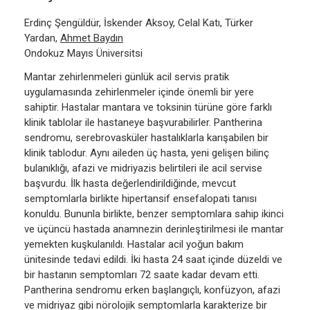
Erdinç Şengüldür, İskender Aksoy, Celal Katı, Türker
Yardan,
Ahmet Baydın
Ondokuz Mayıs Üniversitsi
Mantar zehirlenmeleri günlük acil servis pratik
uygulamasında zehirlenmeler içinde önemli bir yere
sahiptir. Hastalar mantara ve toksinin türüne göre farklı
klinik tablolar ile hastaneye başvurabilirler. Pantherina
sendromu, serebrovasküler hastalıklarla karışabilen bir
klinik tablodur. Aynı aileden üç hasta, yeni gelişen bilinç
bulanıklığı, afazi ve midriyazis belirtileri ile acil servise
başvurdu. İlk hasta değerlendirildiğinde, mevcut
semptomlarla birlikte hipertansif ensefalopati tanısı
konuldu. Bununla birlikte, benzer semptomlara sahip ikinci
ve üçüncü hastada anamnezin derinleştirilmesi ile mantar
yemekten kuşkulanıldı. Hastalar acil yoğun bakım
ünitesinde tedavi edildi. İki hasta 24 saat içinde düzeldi ve
bir hastanın semptomları 72 saate kadar devam etti.
Pantherina sendromu erken başlangıçlı, konfüzyon, afazi
ve midriyaz gibi nörolojik semptomlarla karakterize bir