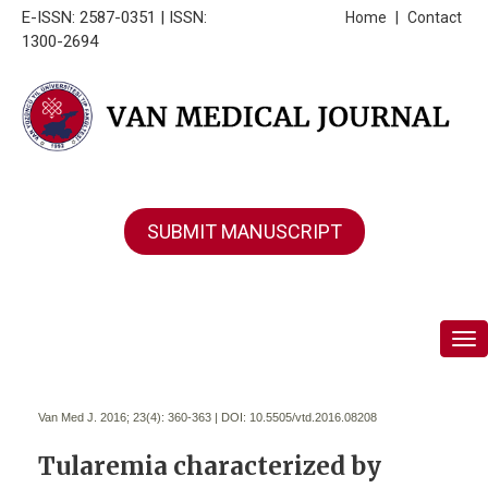
E-ISSN: 2587-0351 | ISSN:
Home
|
Contact
1300-2694
SUBMIT MANUSCRIPT
Tog
Van Med J. 2016; 23(4):
360-363 | DOI:
10.5505/vtd.2016.08208
Tularemia characterized by