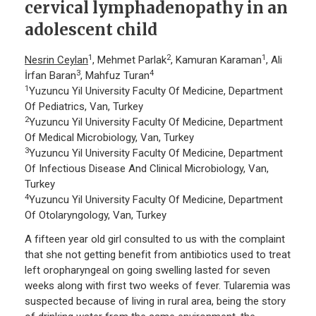
cervical lymphadenopathy in an
adolescent child
1
2
1
Nesrin Ceylan
, Mehmet Parlak
, Kamuran Karaman
, Ali
3
4
İrfan Baran
, Mahfuz Turan
1
Yuzuncu Yil University Faculty Of Medicine, Department
Of Pediatrics, Van, Turkey
2
Yuzuncu Yil University Faculty Of Medicine, Department
Of Medical Microbiology, Van, Turkey
3
Yuzuncu Yil University Faculty Of Medicine, Department
Of Infectious Disease And Clinical Microbiology, Van,
Turkey
4
Yuzuncu Yil University Faculty Of Medicine, Department
Of Otolaryngology, Van, Turkey
A fifteen year old girl consulted to us with the complaint
that she not getting benefit from antibiotics used to treat
left oropharyngeal on going swelling lasted for seven
weeks along with first two weeks of fever. Tularemia was
suspected because of living in rural area, being the story