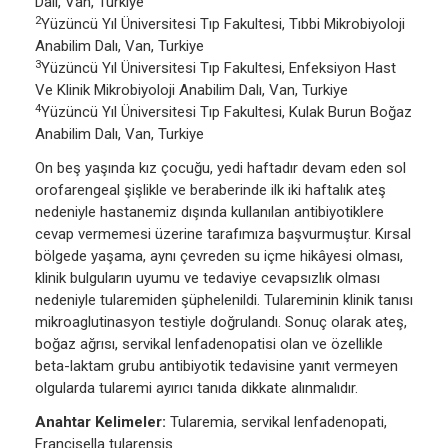
Dalı, Van, Turkiye
2
Yüzüncü Yıl Üniversitesi Tıp Fakultesi, Tıbbi Mikrobiyoloji
Anabilim Dalı, Van, Turkiye
3
Yüzüncü Yıl Üniversitesi Tıp Fakultesi, Enfeksiyon Hast
Ve Klinik Mikrobiyoloji Anabilim Dalı, Van, Turkiye
4
Yüzüncü Yıl Üniversitesi Tıp Fakultesi, Kulak Burun Boğaz
Anabilim Dalı, Van, Turkiye
On beş yaşında kız çocuğu, yedi haftadır devam eden sol
orofarengeal şişlikle ve beraberinde ilk iki haftalık ateş
nedeniyle hastanemiz dışında kullanılan antibiyotiklere
cevap vermemesi üzerine tarafımıza başvurmuştur. Kırsal
bölgede yaşama, aynı çevreden su içme hikâyesi olması,
klinik bulguların uyumu ve tedaviye cevapsızlık olması
nedeniyle tularemiden şüphelenildi. Tulareminin klinik tanısı
mikroaglutinasyon testiyle doğrulandı. Sonuç olarak ateş,
boğaz ağrısı, servikal lenfadenopatisi olan ve özellikle
beta-laktam grubu antibiyotik tedavisine yanıt vermeyen
olgularda tularemi ayırıcı tanıda dikkate alınmalıdır.
Anahtar Kelimeler:
Tularemia, servikal lenfadenopati,
Francisella tularensis