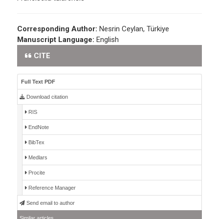
Corresponding Author:
Nesrin Ceylan, Türkiye
Manuscript Language:
English
CITE
Full Text PDF
Download citation
RIS
EndNote
BibTex
Medlars
Procite
Reference Manager
Send email to author
Similar articles