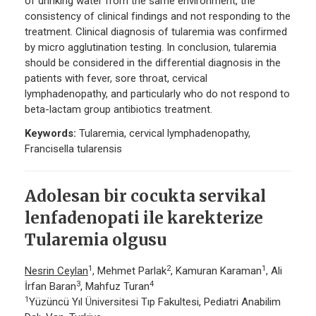
of drinking water from the same environment, the
consistency of clinical findings and not responding to the
treatment. Clinical diagnosis of tularemia was confirmed
by micro agglutination testing. In conclusion, tularemia
should be considered in the differential diagnosis in the
patients with fever, sore throat, cervical
lymphadenopathy, and particularly who do not respond to
beta-lactam group antibiotics treatment.
Keywords:
Tularemia, cervical lymphadenopathy,
Francisella tularensis
Adolesan bir cocukta servikal
lenfadenopati ile karekterize
Tularemia olgusu
1
2
1
Nesrin Ceylan
, Mehmet Parlak
, Kamuran Karaman
, Ali
3
4
İrfan Baran
, Mahfuz Turan
1
Yüzüncü Yıl Üniversitesi Tıp Fakultesi, Pediatri Anabilim