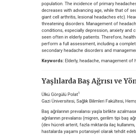
population. The incidence of primary headaches
decreases with advancing age, while that of 
giant cell arthritis, lesional headaches etc). Hea
threatening disorders. Management of headache
conditions, especially depression, anxiety and c
seen often in elderly patients. Therefore, heal
perform a full assessment, including a complet
secondary headache disorders and managemen
Keywords:
Elderly, headache, management of
Yaşlılarda Baş Ağrısı ve Yö
1
Ülkü Görgülü Polat
Gazi Üniversitesi, Sağlık Bilimleri Fakültesi, He
Baş ağrılarının prevalansı yaşla birlikte azalmas
ağrılarının prevalansı (migren, gerilim tipi baş ağ
(dev hücreli arterit, fazla miktarda ilaç kullanımı
hastalarda yaşamı potansiyel olarak tehdit edebile