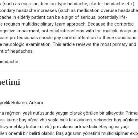
 (such as migraine, tension-type headache, cluster headache etc.)
secondary headache increases (such as medication overuse headache
dache in elderly patient can be a sign of serious, potentially life-
 requires multidisciplinary team approach. Because the comorbid
ognitive impairment, potential interactions with the multiple drugs ar
thcare professionals should pay careful attention to these conditions
e neurologic examination. This article reviews the most primary and
t of headaches.
 headache
netimi
mşirelik Bölümü, Ankara
ına rağmen, yaşlı nüfusunda yaygın olarak görülen bir şikayettir. Prime
rısı, küme baş ağrısı vb.) yaşla birlikte azalırken, sekonder baş ağrıların
, lezyonel ilaç kullanımı vb.) prevalansı artmaktadır. Baş ağrısı yaşlı
n önemli bir belirti olabilir. Baş ağrısının yönetimi multidisipliner ekip