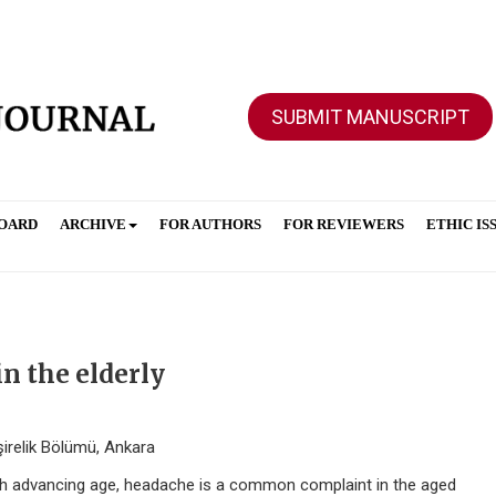
SUBMIT MANUSCRIPT
BOARD
ARCHIVE
FOR AUTHORS
FOR REVIEWERS
ETHIC IS
 the elderly
mşirelik Bölümü, Ankara
th advancing age, headache is a common complaint in the aged