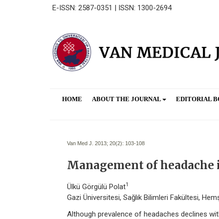
E-ISSN: 2587-0351 | ISSN: 1300-2694
HOME
ABOUT THE JOURNAL
EDITORIAL 
Van Med J. 2013; 20(2):
103-108
Management of headache in
1
Ülkü Görgülü Polat
Gazi Üniversitesi, Sağlık Bilimleri Fakültesi, He
Although prevalence of headaches declines wi