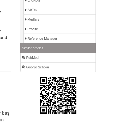
EndNote
,
BibTex
Medlars
Procite
e
 and
Reference Manager
Similar articles
PubMed
Google Scholar
r baş
ın