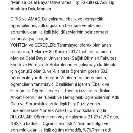
2
Manisa Celal Bayar Üniversitesi Tıp Fakültesi, Adli Tıp
Anabilim Dalı, Manisa
GİRİŞ ve AMAÇ: Bu çalışma, ebelik ve hemşirelik
öğrencilerinin, adli olgularda hemşire ve ebelerin
sorumlulukları ile ilgili bilgi düzeylerinin belirlenmesi
amacıyla yapılmıştır.
YÖNTEM ve GEREÇLER: Tanımlayıcı olarak planlanan
araştırma, 1 Ekim – 30 Kasım 2017 tarihleri arasında
Manisa Celal Bayar Üniversitesi Sağlık Bilimleri Fakültesi
Ebelik ve Hemşirelik Bölümlerinden çalışmaya katılmak
için gönüllü olan 3. ve 4. sınıfta öğrenim gören 502
öğrenci ile yürütülmüştür. Verilerin toplanmasında,
öğrencilerin tanımlayıcı özelliklerini içeren “Ebelik ve
Hemşirelik Öğrencilerine ait Tanıtıcı Özelliklere İlişkin
Anket Formu” ile “Ebelik ve Hemşirelik Öğrencilerinin Adli
Olgu ve Sorumlulukları ile İlgili Bilgi Düzeylerinin
İncelenmesine Yönelik Anket Formu” kullanılmıştır.
BULGULAR: Öğrencilerin yaş ortalaması 21,27±1,57 olup,
%82,3’ü kadındır. Öğrencilerin %82,1’inin adli olgu ve
sorumlulukları ile ilgili eğitim almadığı, %76,7’sinin adli