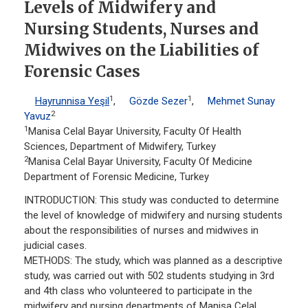
Levels of Midwifery and
Nursing Students, Nurses and
Midwives on the Liabilities of
Forensic Cases
1
1
Hayrunnisa Yeşil
,
Gözde Sezer
,
Mehmet Sunay
2
Yavuz
1
Manisa Celal Bayar University, Faculty Of Health
Sciences, Department of Midwifery, Turkey
2
Manisa Celal Bayar University, Faculty Of Medicine
Department of Forensic Medicine, Turkey
INTRODUCTION: This study was conducted to determine
the level of knowledge of midwifery and nursing students
about the responsibilities of nurses and midwives in
judicial cases.
METHODS: The study, which was planned as a descriptive
study, was carried out with 502 students studying in 3rd
and 4th class who volunteered to participate in the
midwifery and nursing departments of Manisa Celal