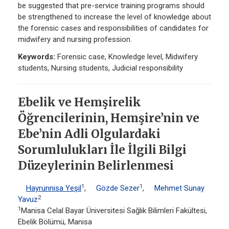
be suggested that pre-service training programs should
be strengthened to increase the level of knowledge about
the forensic cases and responsibilities of candidates for
midwifery and nursing profession.
Keywords:
Forensic case, Knowledge level, Midwifery
students, Nursing students, Judicial responsibility
Ebelik ve Hemşirelik
Öğrencilerinin, Hemşire’nin ve
Ebe’nin Adli Olgulardaki
Sorumlulukları İle İlgili Bilgi
Düzeylerinin Belirlenmesi
1
1
Hayrunnisa Yeşil
,
Gözde Sezer
,
Mehmet Sunay
2
Yavuz
1
Manisa Celal Bayar Üniversitesi Sağlık Bilimleri Fakültesi,
Ebelik Bölümü, Manisa