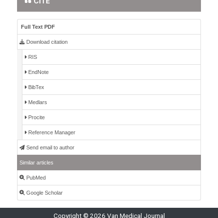
CITE
Full Text PDF
Download citation
RIS
EndNote
BibTex
Medlars
Procite
Reference Manager
Send email to author
Similar articles
PubMed
Google Scholar
Copyright © 2026 Van Medical Journal