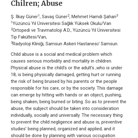
Chilren; Abuse
1
2
3
Ş. İlkay Güner
, Savaş Güner
, Mehmet Hamdi Şahan
1
Yüzüncü Yıl Üniversitesi Sağlık Yüksek Okulu/Van
2
Ortopedi ve Travmatoloji A.D., Yüzüncü Yıl Üniversitesi
Tıp Fakültesi/Van,
3
Radyoloji Kliniği, Samsun Askeri Hastanesi/ Samsun.
Child abuse is a social and medical problem which
causes serious morbidity and mortality in children.
Physical abuse is the child’s or the adult’s ,who is under
18, is being physically damaged, getting hurt or running
the risk of being bruised by his parents or the people
responsible for his care, or by the society. This damage
can emerge by hitting with hands or an object, pushing,
being shaken, being burned or biting. So as to prevent the
abuse, the subject should be taken into consideration
individually, socially and universally. The necessary thing
to prevent the child negligence and abuse is, preventive
studies’ being planned, organized and applied; and it
should be done by planning with various occupation