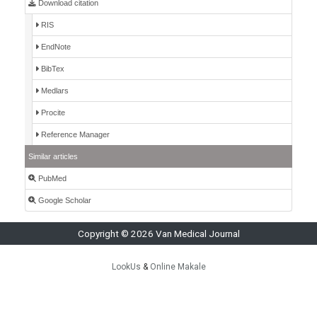
Download citation
RIS
EndNote
BibTex
Medlars
Procite
Reference Manager
Similar articles
PubMed
Google Scholar
Copyright © 2026 Van Medical Journal
LookUs
&
Online Makale