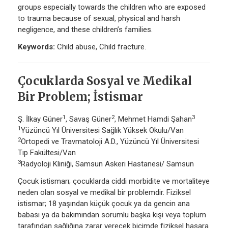
groups especially towards the children who are exposed
to trauma because of sexual, physical and harsh
negligence, and these children’s families.
Keywords:
Child abuse, Child fracture.
Çocuklarda Sosyal ve Medikal
Bir Problem; İstismar
1
2
3
Ş. İlkay Güner
, Savaş Güner
, Mehmet Hamdi Şahan
1
Yüzüncü Yıl Üniversitesi Sağlık Yüksek Okulu/Van
2
Ortopedi ve Travmatoloji A.D., Yüzüncü Yıl Üniversitesi
Tıp Fakültesi/Van
3
Radyoloji Kliniği, Samsun Askeri Hastanesi/ Samsun
Çocuk istismarı; çocuklarda ciddi morbidite ve mortaliteye
neden olan sosyal ve medikal bir problemdir. Fiziksel
istismar; 18 yaşından küçük çocuk ya da gencin ana
babası ya da bakımından sorumlu başka kişi veya toplum
tarafından sağlığına zarar verecek biçimde fiziksel hasara