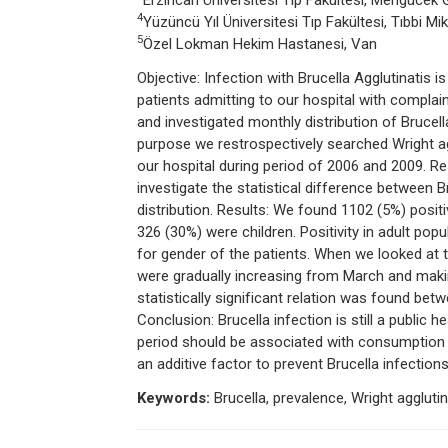
Erzincan Üniversitesi Tıp Fakültesi, Mengücek 
4
Yüzüncü Yıl Üniversitesi Tıp Fakültesi, Tıbbi Mik
5
Özel Lokman Hekim Hastanesi, Van
Objective: Infection with Brucella Agglutinatis 
patients admitting to our hospital with complai
and investigated monthly distribution of Brucella
purpose we restrospectively searched Wright aggl
our hospital during period of 2006 and 2009. R
investigate the statistical difference between 
distribution. Results: We found 1102 (5%) posit
326 (30%) were children. Positivity in adult pop
for gender of the patients. When we looked at the
were gradually increasing from March and maki
statistically significant relation was found b
Conclusion: Brucella infection is still a public 
period should be associated with consumption 
an additive factor to prevent Brucella infections
Keywords:
Brucella, prevalence, Wright agglutin