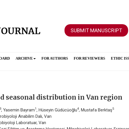
SUBMIT MANUSCRIPT
BOARD
ARCHIVE
FOR AUTHORS
FOR REVIEWERS
ETHIC IS
nd seasonal distribution in Van region
3
1
4
5
, Yasemin Bayram
, Hüseyin Güdücüoğlu
, Mustafa Berktaş
robiyoloji Anabilim Dalı, Van
obiyoloji Laboratuar, Van