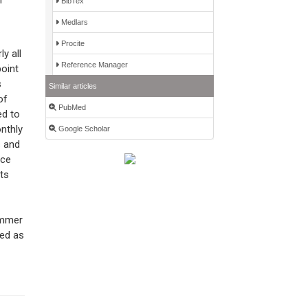
n
BibTex
Medlars
Procite
y all
Reference Manager
point
s
Similar articles
of
PubMed
ed to
onthly
Google Scholar
s and
nce
lts
summer
sed as