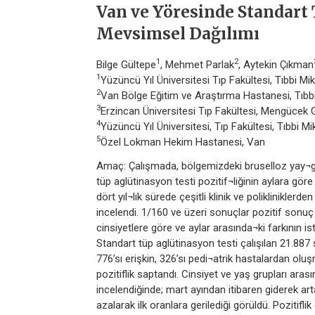
Van ve Yöresinde Standart 
Mevsimsel Dağılımı
1
2
Bilge Gültepe
, Mehmet Parlak
, Aytekin Çıkman
1
Yüzüncü Yıl Üniversitesi Tıp Fakültesi, Tıbbi Mik
2
Van Bölge Eğitim ve Araştırma Hastanesi, Tıbbi 
3
Erzincan Üniversitesi Tıp Fakültesi, Mengücek 
4
Yüzüncü Yıl Üniversitesi, Tıp Fakültesi, Tıbbi Mi
5
Özel Lokman Hekim Hastanesi, Van
Amaç: Çalışmada, bölgemizdeki bruselloz yay¬gı
tüp aglütinasyon testi pozitif¬liğinin aylara gö
dört yıl¬lık sürede çeşitli klinik ve poliklinikler
incelendi. 1/160 ve üzeri sonuçlar pozitif sonuç 
cinsiyetlere göre ve aylar arasında¬ki farkının ista
Standart tüp aglütinasyon testi çalışılan 21.887 
776’sı erişkin, 326’sı pedi¬atrik hastalardan ol
pozitiflik saptandı. Cinsiyet ve yaş grupları aras
incelendiğinde; mart ayından itibaren giderek arta
azalarak ilk oranlara gerilediği görüldü. Pozitifl