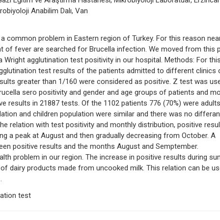
Gazi Eğitim ve Araştırma Hastanesi, Mikrobiyoloji Laboratuar, Erzinca
robiyoloji Anabilim Dalı, Van
is a common problem in Eastern region of Turkey. For this reason nearl
nt of fever are searched for Brucella infection. We moved from this 
 Wright agglutination test positivity in our hospital. Methods: For thi
utination test results of the patients admitted to different clinics 
esults greater than 1/160 were considered as positive. Z test was us
Brucella sero positivity and gender and age groups of patients and m
ive results in 21887 tests. Of the 1102 patients 776 (70%) were adult
ulation and children population were similar and there was no differa
 relation with test positivity and monthly distribution, positive resu
ng a peak at August and then gradually decreasing from October. A
etween positive results and the months August and Semptember.
health problem in our region. The increase in positive results during 
of dairy products made from uncooked milk. This relation can be u
.
ation test