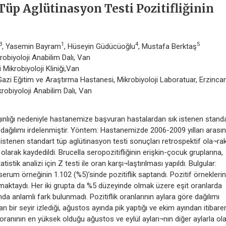
Tüp Aglütinasyon Testi Pozitifliğinin
3
1
4
5
, Yasemin Bayram
, Hüseyin Güdücüoğlu
, Mustafa Berktaş
robiyoloji Anabilim Dalı, Van
Mikrobiyoloji Kliniği,Van
Gazi Eğitim ve Araştırma Hastanesi, Mikrobiyoloji Laboratuar, Erzinca
krobiyoloji Anabilim Dalı, Van
nlığı nedeniyle hastanemize başvuran hastalardan sık istenen stand
re dağılımı irdelenmiştir. Yöntem: Hastanemizde 2006-2009 yılları arası
den istenen standart tüp aglütinasyon testi sonuçları retrospektif ola¬ra
olarak kaydedildi. Brucella seropozitifliğinin erişkin-çocuk gruplarına,
tistik analizi için Z testi ile oran karşı¬laştırılması yapıldı. Bulgular:
serum örneğinin 1.102 (%5)’sinde pozitiflik saptandı. Pozitif örneklerin
uşmaktaydı. Her iki grupta da %5 düzeyinde olmak üzere eşit oranlarda
ında anlamlı fark bulunmadı. Pozitiflik oranlarının aylara göre dağılımı
n bir seyir izlediği, ağustos ayında pik yaptığı ve ekim ayından itibare
ik oranının en yüksek olduğu ağustos ve eylül ayları¬nın diğer aylarla ol