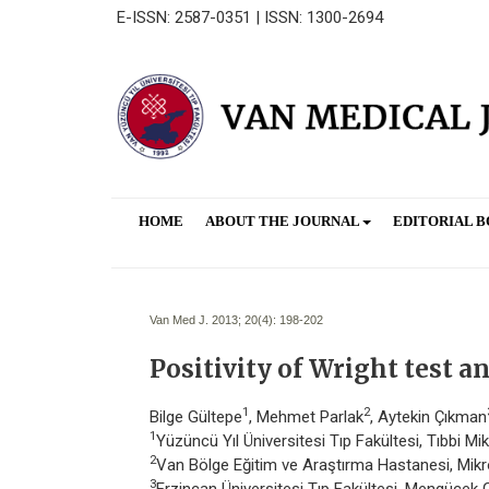
E-ISSN: 2587-0351 | ISSN: 1300-2694
HOME
ABOUT THE JOURNAL
EDITORIAL 
Van Med J. 2013; 20(4):
198-202
Positivity of Wright test a
1
2
Bilge Gültepe
, Mehmet Parlak
, Aytekin Çıkman
1
Yüzüncü Yıl Üniversitesi Tıp Fakültesi, Tıbbi Mik
2
Van Bölge Eğitim ve Araştırma Hastanesi, Mikr
3