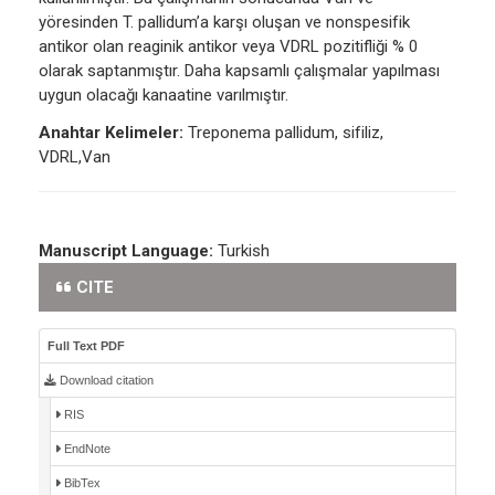
yöresinden T. pallidum’a karşı oluşan ve nonspesifik
antikor olan reaginik antikor veya VDRL pozitifliği % 0
olarak saptanmıştır. Daha kapsamlı çalışmalar yapılması
uygun olacağı kanaatine varılmıştır.
Anahtar Kelimeler:
Treponema pallidum, sifiliz,
VDRL,Van
Manuscript Language:
Turkish
CITE
Full Text PDF
Download citation
RIS
EndNote
BibTex