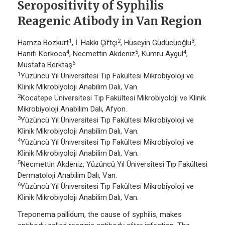
Seropositivity of Syphilis
Reagenic Atibody in Van Region
1
2
3
Hamza Bozkurt
, İ. Hakkı Çiftçi
, Hüseyin Güdücüoğlu
,
4
5
4
Hanifi Körkoca
, Necmettin Akdeniz
, Kumru Aygül
,
6
Mustafa Berktaş
1
Yüzüncü Yıl Üniversitesi Tıp Fakültesi Mikrobiyoloji ve
Klinik Mikrobiyoloji Anabilim Dalı, Van.
2
Kocatepe Üniversitesi Tıp Fakültesi Mikrobiyoloji ve Klinik
Mikrobiyoloji Anabilim Dalı, Afyon.
3
Yüzüncü Yıl Üniversitesi Tıp Fakültesi Mikrobiyoloji ve
Klinik Mikrobiyoloji Anabilim Dalı, Van.
4
Yüzüncü Yıl Üniversitesi Tıp Fakültesi Mikrobiyoloji ve
Klinik Mikrobiyoloji Anabilim Dalı, Van.
5
Necmettin Akdeniz, Yüzüncü Yıl Üniversitesi Tıp Fakültesi
Dermatoloji Anabilim Dalı, Van.
6
Yüzüncü Yıl Üniversitesi Tıp Fakültesi Mikrobiyoloji ve
Klinik Mikrobiyoloji Anabilim Dalı, Van.
Treponema pallidum, the cause of syphilis, makes