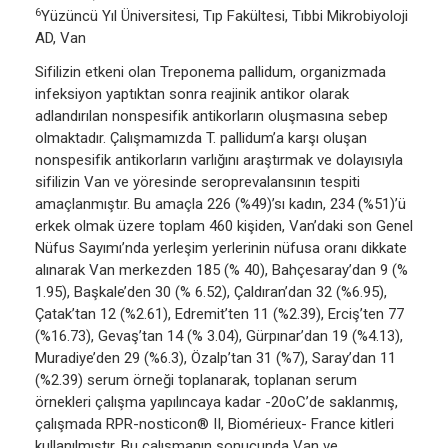
6
Yüzüncü Yıl Üniversitesi, Tıp Fakültesi, Tıbbi Mikrobiyoloji
AD, Van
Sifilizin etkeni olan Treponema pallidum, organizmada
infeksiyon yaptıktan sonra reajinik antikor olarak
adlandırılan nonspesifik antikorların oluşmasına sebep
olmaktadır. Çalışmamızda T. pallidum’a karşı oluşan
nonspesifik antikorların varlığını araştırmak ve dolayısıyla
sifilizin Van ve yöresinde seroprevalansının tespiti
amaçlanmıştır. Bu amaçla 226 (%49)’sı kadın, 234 (%51)’ü
erkek olmak üzere toplam 460 kişiden, Van’daki son Genel
Nüfus Sayımı’nda yerleşim yerlerinin nüfusa oranı dikkate
alınarak Van merkezden 185 (% 40), Bahçesaray’dan 9 (%
1.95), Başkale’den 30 (% 6.52), Çaldıran’dan 32 (%6.95),
Çatak’tan 12 (%2.61), Edremit’ten 11 (%2.39), Erciş’ten 77
(%16.73), Gevaş’tan 14 (% 3.04), Gürpınar’dan 19 (%4.13),
Muradiye’den 29 (%6.3), Özalp’tan 31 (%7), Saray’dan 11
(%2.39) serum örneği toplanarak, toplanan serum
örnekleri çalışma yapılıncaya kadar -20oC’de saklanmış,
çalışmada RPR-nosticon® II, Biomérieux- France kitleri
kullanılmıştır. Bu çalışmanın sonucunda Van ve