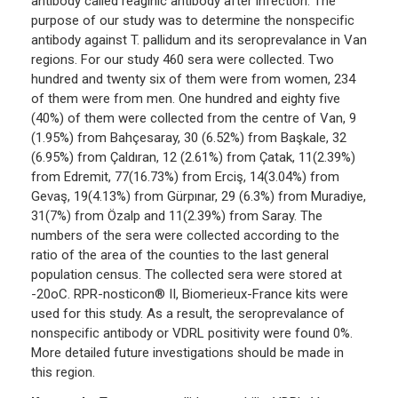
antibody called reaginic antibody after infection. The
purpose of our study was to determine the nonspecific
antibody against T. pallidum and its seroprevalance in Van
regions. For our study 460 sera were collected. Two
hundred and twenty six of them were from women, 234
of them were from men. One hundred and eighty five
(40%) of them were collected from the centre of Van, 9
(1.95%) from Bahçesaray, 30 (6.52%) from Başkale, 32
(6.95%) from Çaldıran, 12 (2.61%) from Çatak, 11(2.39%)
from Edremit, 77(16.73%) from Erciş, 14(3.04%) from
Gevaş, 19(4.13%) from Gürpınar, 29 (6.3%) from Muradiye,
31(7%) from Özalp and 11(2.39%) from Saray. The
numbers of the sera were collected according to the
ratio of the area of the counties to the last general
population census. The collected sera were stored at
-20oC. RPR-nosticon® II, Biomerieux-France kits were
used for this study. As a result, the seroprevalance of
nonspecific antibody or VDRL positivity were found 0%.
More detailed future investigations should be made in
this region.