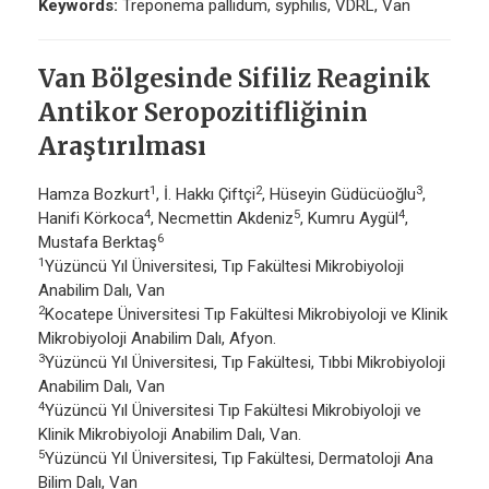
Keywords:
Treponema pallidum, syphilis, VDRL, Van
Van Bölgesinde Sifiliz Reaginik
Antikor Seropozitifliğinin
Araştırılması
1
2
3
Hamza Bozkurt
, İ. Hakkı Çiftçi
, Hüseyin Güdücüoğlu
,
4
5
4
Hanifi Körkoca
, Necmettin Akdeniz
, Kumru Aygül
,
6
Mustafa Berktaş
1
Yüzüncü Yıl Üniversitesi, Tıp Fakültesi Mikrobiyoloji
Anabilim Dalı, Van
2
Kocatepe Üniversitesi Tıp Fakültesi Mikrobiyoloji ve Klinik
Mikrobiyoloji Anabilim Dalı, Afyon.
3
Yüzüncü Yıl Üniversitesi, Tıp Fakültesi, Tıbbi Mikrobiyoloji
Anabilim Dalı, Van
4
Yüzüncü Yıl Üniversitesi Tıp Fakültesi Mikrobiyoloji ve
Klinik Mikrobiyoloji Anabilim Dalı, Van.
5
Yüzüncü Yıl Üniversitesi, Tıp Fakültesi, Dermatoloji Ana
Bilim Dalı, Van