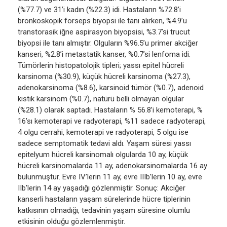
(%77.7) ve 31’i kadın (%22.3) idi. Hastaların %72.8’i
bronkoskopik forseps biyopsi ile tanı alırken, %4.9’u
transtorasik iğne aspirasyon biyopsisi, %3.7’si trucut
biyopsi ile tanı almıştır. Olguların %96.5’u primer akciğer
kanseri, %2.8’i metastatik kanser, %0.7’si lenfoma idi.
Tümörlerin histopatolojik tipleri; yassı epitel hücreli
karsinoma (%30.9), küçük hücreli karsinoma (%27.3),
adenokarsinoma (%8.6), karsinoid tümör (%0.7), adenoid
kistik karsinom (%0.7), natürü belli olmayan olgular
(%28.1) olarak saptadı. Hastaların % 56.8’i kemoterapi, %
16’sı kemoterapi ve radyoterapi, %11 sadece radyoterapi,
4 olgu cerrahi, kemoterapi ve radyoterapi, 5 olgu ise
sadece semptomatik tedavi aldı. Yaşam süresi yassı
epitelyum hücreli karsinomalı olgularda 10 ay, küçük
hücreli karsinomalarda 11 ay, adenokarsinomalarda 16 ay
bulunmuştur. Evre IV’lerin 11 ay, evre IIIb’lerin 10 ay, evre
IIb’lerin 14 ay yaşadığı gözlenmiştir. Sonuç: Akciğer
kanserli hastaların yaşam sürelerinde hücre tiplerinin
katkısının olmadığı, tedavinin yaşam süresine olumlu
etkisinin olduğu gözlemlenmiştir.