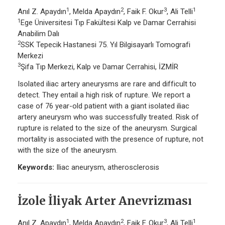
1
2
3
1
Anıl Z. Apaydın
, Melda Apaydın
, Faik F. Okur
, Ali Telli
1
Ege Üniversitesi Tıp Fakültesi Kalp ve Damar Cerrahisi
Anabilim Dalı
2
SSK Tepecik Hastanesi 75. Yıl Bilgisayarlı Tomografi
Merkezi
3
Şifa Tıp Merkezi, Kalp ve Damar Cerrahisi, İZMİR
Isolated iliac artery aneurysms are rare and difficult to
detect. They entail a high risk of rupture. We report a
case of 76 year-old patient with a giant isolated iliac
artery aneurysm who was successfully treated. Risk of
rupture is related to the size of the aneurysm. Surgical
mortality is associated with the presence of rupture, not
with the size of the aneurysm.
Keywords:
Iliac aneurysm, atherosclerosis
İzole İliyak Arter Anevrizması
1
2
3
1
Anıl Z. Apaydın
, Melda Apaydın
, Faik F. Okur
, Ali Telli