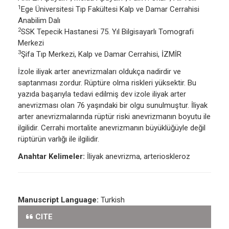
1
Ege Üniversitesi Tıp Fakültesi Kalp ve Damar Cerrahisi
Anabilim Dalı
2
SSK Tepecik Hastanesi 75. Yıl Bilgisayarlı Tomografi
Merkezi
3
Şifa Tıp Merkezi, Kalp ve Damar Cerrahisi, İZMİR
İzole iliyak arter anevrizmaları oldukça nadirdir ve
saptanması zordur. Rüptüre olma riskleri yüksektir. Bu
yazıda başarıyla tedavi edilmiş dev izole iliyak arter
anevrizması olan 76 yaşındaki bir olgu sunulmuştur. İliyak
arter anevrizmalarında rüptür riski anevrizmanın boyutu ile
ilgilidir. Cerrahi mortalite anevrizmanın büyüklüğüyle değil
rüptürün varlığı ile ilgilidir.
Anahtar Kelimeler:
İliyak anevrizma, arterioskleroz
Manuscript Language:
Turkish
CITE