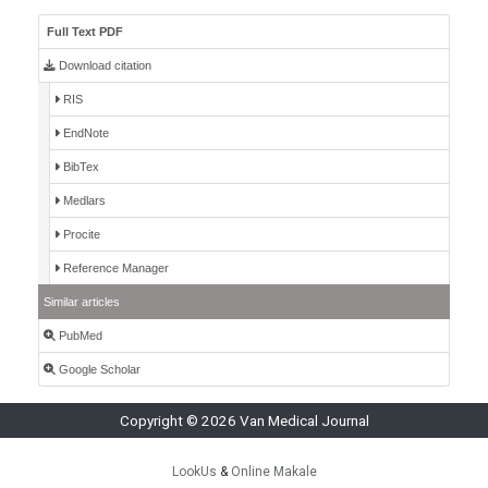
Full Text PDF
Download citation
RIS
EndNote
BibTex
Medlars
Procite
Reference Manager
Similar articles
PubMed
Google Scholar
Copyright © 2026 Van Medical Journal
LookUs
&
Online Makale