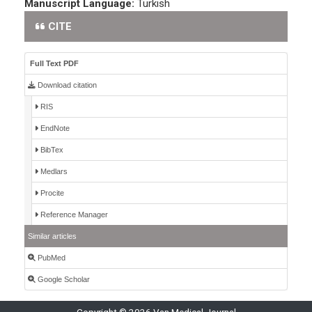
Manuscript Language:
Turkish
CITE
Full Text PDF
Download citation
RIS
EndNote
BibTex
Medlars
Procite
Reference Manager
Similar articles
PubMed
Google Scholar