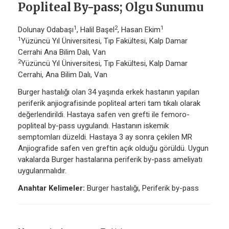
Popliteal By-pass; Olgu Sunumu
1
2
1
Dolunay Odabaşı
, Halil Başel
, Hasan Ekim
1
Yüzüncü Yıl Üniversitesi, Tıp Fakültesi, Kalp Damar
Cerrahi Ana Bilim Dalı, Van
2
Yüzüncü Yıl Üniversitesi, Tıp Fakültesi, Kalp Damar
Cerrahi, Ana Bilim Dalı, Van
Burger hastalığı olan 34 yaşında erkek hastanın yapılan
periferik anjiografisinde popliteal arteri tam tıkalı olarak
değerlendirildi. Hastaya safen ven grefti ile femoro-
popliteal by-pass uygulandı. Hastanın iskemik
semptomları düzeldi. Hastaya 3 ay sonra çekilen MR
Anjiografide safen ven greftin açık olduğu görüldü. Uygun
vakalarda Burger hastalarına periferik by-pass ameliyatı
uygulanmalıdır.
Anahtar Kelimeler:
Burger hastalığı, Periferik by-pass