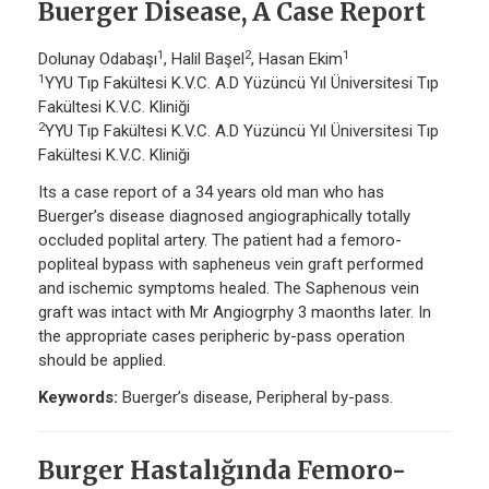
Buerger Disease, A Case Report
1
2
1
Dolunay Odabaşı
, Halil Başel
, Hasan Ekim
1
YYU Tıp Fakültesi K.V.C. A.D Yüzüncü Yıl Üniversitesi Tıp
Fakültesi K.V.C. Kliniği
2
YYU Tıp Fakültesi K.V.C. A.D Yüzüncü Yıl Üniversitesi Tıp
Fakültesi K.V.C. Kliniği
Its a case report of a 34 years old man who has
Buerger’s disease diagnosed angiographically totally
occluded poplital artery. The patient had a femoro-
popliteal bypass with sapheneus vein graft performed
and ischemic symptoms healed. The Saphenous vein
graft was intact with Mr Angiogrphy 3 maonths later. In
the appropriate cases peripheric by-pass operation
should be applied.
Keywords:
Buerger’s disease, Peripheral by-pass.
Burger Hastalığında Femoro-