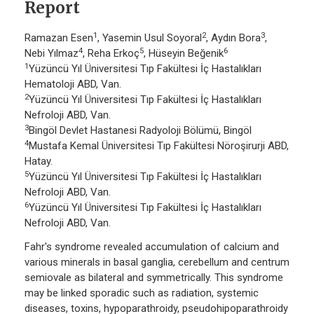
Report
1
2
3
Ramazan Esen
, Yasemin Usul Soyoral
, Aydın Bora
,
4
5
6
Nebi Yılmaz
, Reha Erkoç
, Hüseyin Beğenik
1
Yüzüncü Yıl Üniversitesi Tıp Fakültesi İç Hastalıkları
Hematoloji ABD, Van.
2
Yüzüncü Yıl Üniversitesi Tıp Fakültesi İç Hastalıkları
Nefroloji ABD, Van.
3
Bingöl Devlet Hastanesi Radyoloji Bölümü, Bingöl
4
Mustafa Kemal Üniversitesi Tıp Fakültesi Nöroşirurji ABD,
Hatay.
5
Yüzüncü Yıl Üniversitesi Tıp Fakültesi İç Hastalıkları
Nefroloji ABD, Van.
6
Yüzüncü Yıl Üniversitesi Tıp Fakültesi İç Hastalıkları
Nefroloji ABD, Van.
Fahr's syndrome revealed accumulation of calcium and
various minerals in basal ganglia, cerebellum and centrum
semiovale as bilateral and symmetrically. This syndrome
may be linked sporadic such as radiation, systemic
diseases, toxins, hypoparathroidy, pseudohipoparathroidy