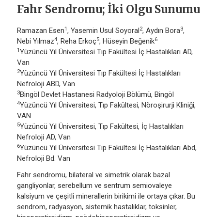
Fahr Sendromu; İki Olgu Sunumu
1
2
3
Ramazan Esen
, Yasemin Usul Soyoral
, Aydın Bora
,
4
5
6
Nebi Yılmaz
, Reha Erkoç
, Hüseyin Beğenik
1
Yüzüncü Yıl Üniversitesi Tıp Fakültesi İç Hastalıkları AD,
Van
2
Yüzüncü Yıl Üniversitesi Tıp Fakültesi İç Hastalıkları
Nefroloji ABD, Van
3
Bingöl Devlet Hastanesi Radyoloji Bölümü, Bingöl
4
Yüzüncü Yıl Üniversitesi, Tıp Fakültesi, Nöroşirurji Kliniği,
VAN
5
Yüzüncü Yıl Üniversitesi, Tıp Fakültesi, İç Hastalıkları
Nefroloji AD, Van
6
Yüzüncü Yıl Üniversitesi Tıp Fakültesi İç Hastalıkları Abd,
Nefroloji Bd. Van
Fahr sendromu, bilateral ve simetrik olarak bazal
gangliyonlar, serebellum ve sentrum semiovaleye
kalsiyum ve çeşitli minerallerin birikimi ile ortaya çıkar. Bu
sendrom, radyasyon, sistemik hastalıklar, toksinler,