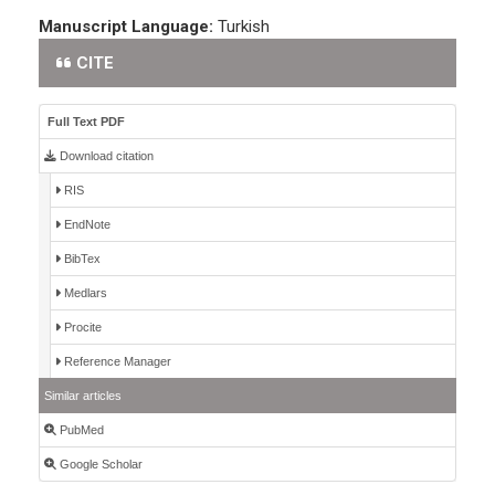
Manuscript Language:
Turkish
CITE
Full Text PDF
Download citation
RIS
EndNote
BibTex
Medlars
Procite
Reference Manager
Similar articles
PubMed
Google Scholar