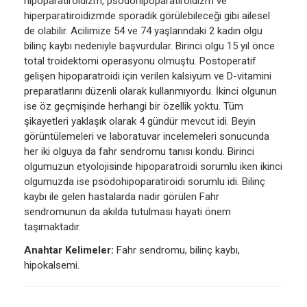
hipoparatiroidizm, psödohipoparatiroidizm ve
hiperparatiroidizmde sporadik görülebileceği gibi ailesel
de olabilir. Acilimize 54 ve 74 yaşlarındaki 2 kadın olgu
bilinç kaybı nedeniyle başvurdular. Birinci olgu 15 yıl önce
total troidektomi operasyonu olmuştu. Postoperatif
gelişen hipoparatroidi için verilen kalsiyum ve D-vitamini
preparatlarını düzenli olarak kullanmıyordu. İkinci olgunun
ise öz geçmişinde herhangi bir özellik yoktu. Tüm
şikayetleri yaklaşık olarak 4 gündür mevcut idi. Beyin
görüntülemeleri ve laboratuvar incelemeleri sonucunda
her iki olguya da fahr sendromu tanısı kondu. Birinci
olgumuzun etyolojisinde hipoparatroidi sorumlu iken ikinci
olgumuzda ise psödohipoparatiroidi sorumlu idi. Bilinç
kaybı ile gelen hastalarda nadir görülen Fahr
sendromunun da akılda tutulması hayati önem
taşımaktadır.
Anahtar Kelimeler:
Fahr sendromu, bilinç kaybı,
hipokalsemi.