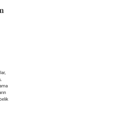
um
lar,
,
alama
arın
belik