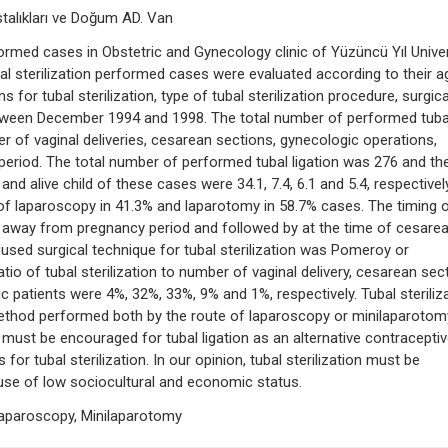
stalıkları ve Doğum AD. Van
ormed cases in Obstetric and Gynecology clinic of Yüzüncü Yıl Univer
ubal sterilization performed cases were evaluated according to their a
ns for tubal sterilization, type of tubal sterilization procedure, surgica
tween December 1994 and 1998. The total number of performed tuba
r of vaginal deliveries, cesarean sections, gynecologic operations,
e period. The total number of performed tubal ligation was 276 and th
d alive child of these cases were 34.1, 7.4, 6.1 and 5.4, respectively
 of laparoscopy in 41.3% and laparotomy in 58.7% cases. The timing 
r away from pregnancy period and followed by at the time of cesare
used surgical technique for tubal sterilization was Pomeroy or
tio of tubal sterilization to number of vaginal delivery, cesarean sect
ic patients were 4%, 32%, 33%, 9% and 1%, respectively. Tubal steriliz
 method performed both by the route of laparoscopy or minilaparotom
as must be encouraged for tubal ligation as an alternative contracepti
or tubal sterilization. In our opinion, tubal sterilization must be
use of low sociocultural and economic status.
 Laparoscopy, Minilaparotomy