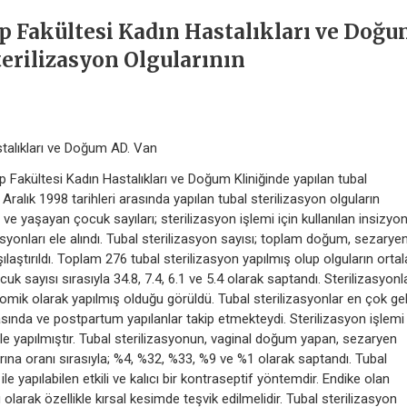
ıp Fakültesi Kadın Hastalıkları ve Doğ
terilizasyon Olgularının
stalıkları ve Doğum AD. Van
 Fakültesi Kadın Hastalıkları ve Doğum Kliniğinde yapılan tubal
 Aralık 1998 tarihleri arasında yapılan tubal sterilizasyon olguların
ve yaşayan çocuk sayıları; sterilizasyon işlemi için kullanılan insizyon
syonları ele alındı. Tubal sterilizasyon sayısı; toplam doğum, sezaryen
rşılaştırıldı. Toplam 276 tubal sterilizasyon yapılmış olup olguların ort
k sayısı sırasıyla 34.8, 7.4, 6.1 ve 5.4 olarak saptandı. Sterilizasyonl
omik olarak yapılmış olduğu görüldü. Tubal sterilizasyonlar en çok ge
ında ve postpartum yapılanlar takip etmekteydi. Sterilizasyon işlemi
e yapılmıştır. Tubal sterilizasyonun, vaginal doğum yapan, sezaryen
larına oranı sırasıyla; %4, %32, %33, %9 ve %1 olarak saptandı. Tubal
e yapılabilen etkili ve kalıcı bir kontraseptif yöntemdir. Endike olan
larak özellikle kırsal kesimde teşvik edilmelidir. Tubal sterilizasyon