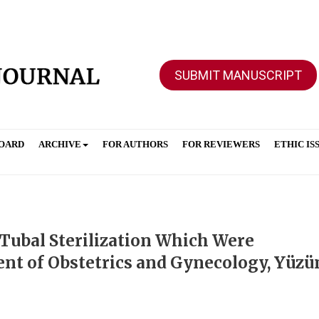
SUBMIT MANUSCRIPT
BOARD
ARCHIVE
FOR AUTHORS
FOR REVIEWERS
ETHIC IS
 Tubal Sterilization Which Were
nt of Obstetrics and Gynecology, Yüzü