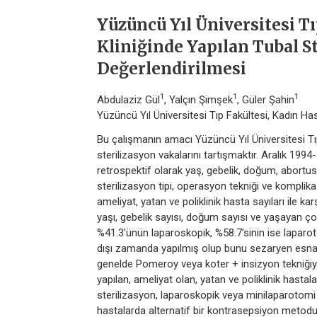
Yüzüncü Yıl Üniversitesi T
Kliniğinde Yapılan Tubal S
Değerlendirilmesi
1
1
1
Abdulaziz Gül
, Yalçın Şimşek
, Güler Şahin
Yüzüncü Yıl Üniversitesi Tıp Fakültesi, Kadın Ha
Bu çalışmanın amacı Yüzüncü Yıl Üniversitesi Tıp
sterilizasyon vakalarını tartışmaktır. Aralık 1994-
retrospektif olarak yaş, gebelik, doğum, abortus 
sterilizasyon tipi, operasyon tekniği ve komplika
ameliyat, yatan ve poliklinik hasta sayıları ile ka
yaşı, gebelik sayısı, doğum sayısı ve yaşayan çocu
%41.3’ünün laparoskopik, %58.7’sinin ise laparot
dışı zamanda yapılmış olup bunu sezaryen esnas
genelde Pomeroy veya koter + insizyon tekniğiyl
yapılan, ameliyat olan, yatan ve poliklinik hasta
sterilizasyon, laparoskopik veya minilaparotomi il
hastalarda alternatif bir kontrasepsiyon metodu o