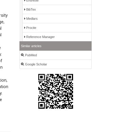
EndNote
BibTex
sity
Medlars
ge,
l
Procite
l
Reference Manager
Similar articles
e
.
PubMed
of
Google Scholar
an
ion,
ation
y.
ve