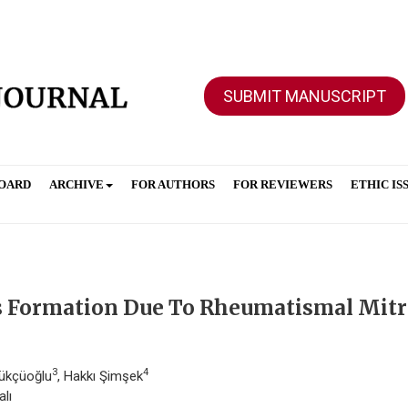
SUBMIT MANUSCRIPT
BOARD
ARCHIVE
FOR AUTHORS
FOR REVIEWERS
ETHIC IS
s Formation Due To Rheumatismal Mitr
3
4
rükçüoğlu
, Hakkı Şimşek
alı