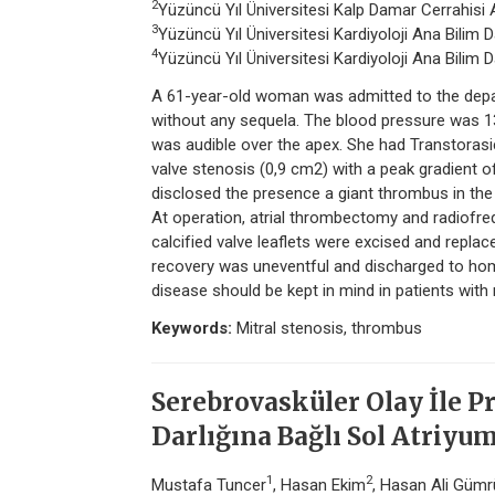
2
Yüzüncü Yıl Üniversitesi Kalp Damar Cerrahisi A
3
Yüzüncü Yıl Üniversitesi Kardiyoloji Ana Bilim D
4
Yüzüncü Yıl Üniversitesi Kardiyoloji Ana Bilim D
A 61-year-old woman was admitted to the depart
without any sequela. The blood pressure was 13
was audible over the apex. She had Transtorasi
valve stenosis (0,9 cm2) with a peak gradient
disclosed the presence a giant thrombus in the 
At operation, atrial thrombectomy and radiofr
calcified valve leaflets were excised and repla
recovery was uneventful and discharged to home
disease should be kept in mind in patients with ne
Keywords:
Mitral stenosis, thrombus
Serebrovasküler Olay İle 
Darlığına Bağlı Sol Atriy
1
2
Mustafa Tuncer
, Hasan Ekim
, Hasan Ali Güm