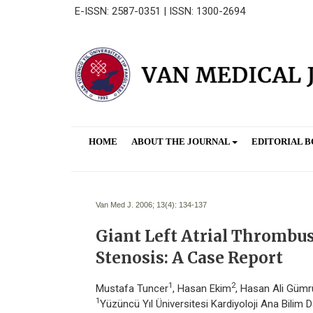
E-ISSN: 2587-0351 | ISSN: 1300-2694
HOME
ABOUT THE JOURNAL
EDITORIAL 
Van Med J. 2006; 13(4):
134-137
Giant Left Atrial Thrombu
Stenosis: A Case Report
1
2
Mustafa Tuncer
, Hasan Ekim
, Hasan Ali Güm
1
Yüzüncü Yıl Üniversitesi Kardiyoloji Ana Bilim D