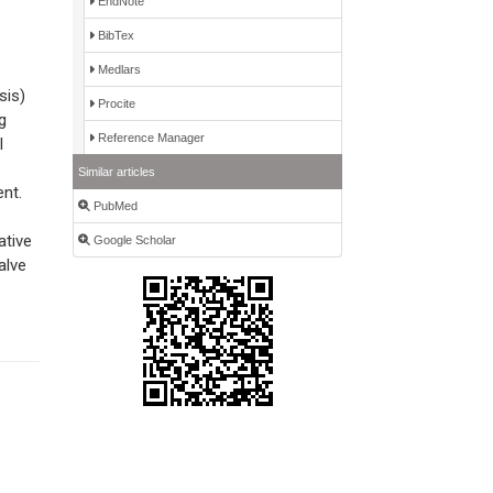
EndNote
BibTex
Medlars
sis)
Procite
g
Reference Manager
l
Similar articles
ent.
PubMed
ative
Google Scholar
alve