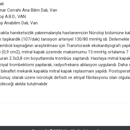
alı
amar Cerrahi Ana Bilim Dalı, Van
oji A.B.D., VAN
ji Anabilim Dalı, Van
acakta hareketsizlik yakınmalarıyla hastanemizin Nöroloji bölümüne ka
k taşikardik (107/dak) tansiyon arteriyel 130/80 mmHg idi. Dinlemekle
boli kaynağının araştırılması için Transtorasik ekokardiyografi yapıl
lığı (0,9 cm2), mitral kapak üzerinde maksimumu 15 mmHg ortalama 7
duran 2.3x3,8 cm boyutlarında trombüs saptandı. Hastaya mitral kapa
triyal trombektomi yapılarak, radyofrekans ablasyon uygulandı. Daha
m bileaflet mekanik kapakla mitral kapak replasmanı yapıldı. Postoperat
Sonuç olarak üzere nörolojik defisiti ve atriyal fibrilasyonu olan olgul
leceği akılda tutulmalıdır.