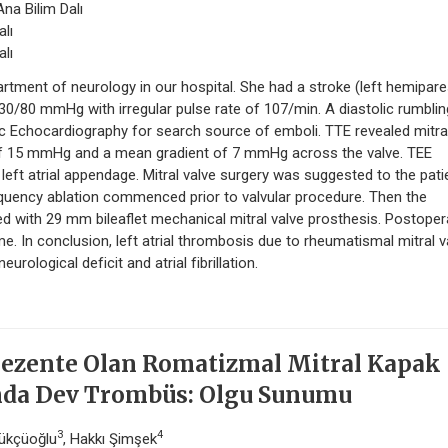
na Bilim Dalı
alı
alı
ment of neurology in our hospital. She had a stroke (left hemipare
0/80 mmHg with irregular pulse rate of 107/min. A diastolic rumblin
c Echocardiography for search source of emboli. TTE revealed mitra
 of 15 mmHg and a mean gradient of 7 mmHg across the valve. TEE
left atrial appendage. Mitral valve surgery was suggested to the pati
equency ablation commenced prior to valvular procedure. Then the
ced with 29 mm bileaflet mechanical mitral valve prosthesis. Postoper
. In conclusion, left atrial thrombosis due to rheumatismal mitral v
urological deficit and atrial fibrillation.
Prezente Olan Romatizmal Mitral Kapak
umda Dev Trombüs: Olgu Sunumu
3
4
rükçüoğlu
, Hakkı Şimşek