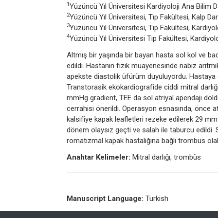
1
Yüzüncü Yıl Üniversitesi Kardiyoloji Ana Bilim D
2
Yüzüncü Yıl Üniversitesi, Tıp Fakültesi, Kalp D
3
Yüzüncü Yıl Üniversitesi, Tıp Fakültesi, Kardiyol
4
Yüzüncü Yıl Üniversitesi Tıp Fakültesi, Kardiyolo
Altmış bir yaşında bir bayan hasta sol kol ve b
edildi. Hastanın fizik muayenesinde nabız aritmi
apekste diastolik üfürüm duyuluyordu. Hastaya em
Transtorasik ekokardiografide ciddi mitral dar
mmHg gradient, TEE da sol atriyal apendajı dol
cerrahisi önerildi. Operasyon esnasında, önce a
kalsifiye kapak leafletleri rezeke edilerek 29 m
dönem olaysız geçti ve salah ile taburcu edildi. 
romatizmal kapak hastalığına bağlı trombüs olabi
Anahtar Kelimeler:
Mitral darlığı, trombüs
Manuscript Language:
Turkish