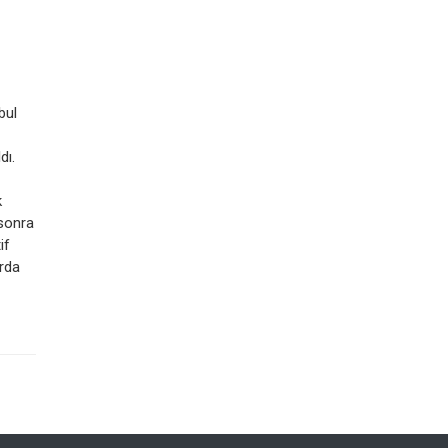
bul
dı.
k
 sonra
if
arda