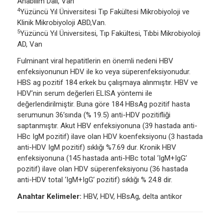
Anabilim Dalı, Van
4
Yüzüncü Yıl Üniversitesi Tıp Fakültesi Mikrobiyoloji ve
Klinik Mikrobiyoloji ABD,Van.
5
Yüzüncü Yıl Üniversitesi, Tıp Fakültesi, Tıbbi Mikrobiyoloji
AD, Van
Fulminant viral hepatitlerin en önemli nedeni HBV
enfeksiyonunun HDV ile ko veya süperenfeksiyonudur.
HBS ag pozitif 184 erkek bu çalışmaya alınmıştır. HBV ve
HDV’nin serum değerleri ELISA yöntemi ile
değerlendirilmiştir. Buna göre 184 HBsAg pozitif hasta
serumunun 36’sında (% 19.5) anti-HDV pozitifliği
saptanmıştır. Akut HBV enfeksiyonuna (39 hastada anti-
HBc IgM pozitif) ilave olan HDV koenfeksiyonu (3 hastada
anti-HDV IgM pozitif) sıklığı %7.69 dur. Kronik HBV
enfeksiyonuna (145 hastada anti-HBc total ‘IgM+IgG’
pozitif) ilave olan HDV süperenfeksiyonu (36 hastada
anti-HDV total ‘IgM+IgG’ pozitif) sıklığı % 24.8 dir.
Anahtar Kelimeler:
HBV, HDV, HBsAg, delta antikor