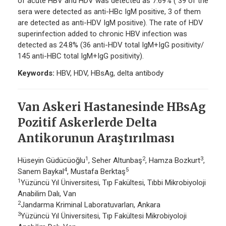
of acute HBV and HDV was detected as 7.69% ( 39 of the
sera were detected as anti-HBc IgM positive, 3 of them
are detected as anti-HDV IgM positive). The rate of HDV
superinfection added to chronic HBV infection was
detected as 24.8% (36 anti-HDV total IgM+IgG positivity/
145 anti-HBC total IgM+IgG positivity).
Keywords:
HBV, HDV, HBsAg, delta antibody
Van Askeri Hastanesinde HBsAg
Pozitif Askerlerde Delta
Antikorunun Araştırılması
1
2
3
Hüseyin Güdücüoğlu
, Seher Altunbaş
, Hamza Bozkurt
,
4
5
Sanem Baykal
, Mustafa Berktaş
1
Yüzüncü Yıl Üniversitesi, Tıp Fakültesi, Tıbbi Mikrobiyoloji
Anabilim Dalı, Van
2
Jandarma Kriminal Laboratuvarları, Ankara
3
Yüzüncü Yıl Üniversitesi, Tıp Fakültesi Mikrobiyoloji