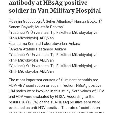
antibody at HBsAg positive
soldier in Van Military Hospital
1
2
3
Hüseyin Güdücüoğlu
, Seher Altunbaş
, Hamza Bozkurt
,
4
5
Sanem Baykal
, Mustafa Berktaş
1
Yüzüncü Yıl Üniversitesi Tıp Fakültesi Mikrobiyoloji ve
Klinik Mikrobiyoloji ABD,Van.
2
Jandarma Kriminal Laboratuvarları, Ankara
3
Ankara Atatürk Hastanesi, Ankara
4
Yüzüncü Yıl Üniversitesi Tıp Fakültesi Mikrobiyoloji ve
Klinik Mikrobiyoloji ABD,Van.
5
Yüzüncü Yıl Üniversitesi Tıp Fakültesi Mikrobiyoloji ve
Klinik Mikrobiyoloji ABD,Van.
The most important causes of fulminant hepatitis are
HDV-HBV coinfection or superinfection. HBsAg positive
184 males were involved in this study. Sera values of HBV
and HDV were evaluated by ELISA. According to the
results 36 (19.5%) of the 184 HBsAg positive sera were
evaluated as anti-HDV positive. The rate of coinfection