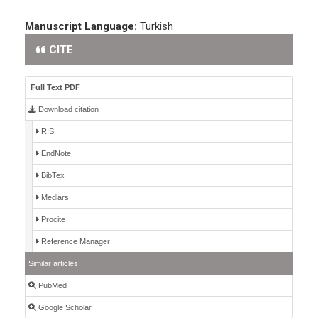
Manuscript Language:
Turkish
CITE
Full Text PDF
Download citation
RIS
EndNote
BibTex
Medlars
Procite
Reference Manager
Similar articles
PubMed
Google Scholar