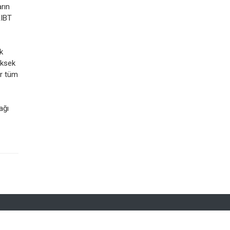
arın
KIBT
k
üksek
er tüm
ağı