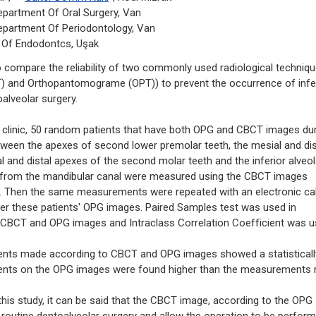
Department Of Oral Surgery, Van
 Department Of Periodontology, Van
s Of Endodontcs, Uşak
 compare the reliability of two commonly used radiological techniq
nd Orthopantomograme (OPT)) to prevent the occurrence of infe
oalveolar surgery.
clinic, 50 random patients that have both OPG and CBCT images du
tween the apexes of second lower premolar teeth, the mesial and dis
l and distal apexes of the second molar teeth and the inferior alveol
th from the mandibular canal were measured using the CBCT images
. Then the same measurements were repeated with an electronic cal
er these patients' OPG images. Paired Samples test was used in
CBCT and OPG images and Intraclass Correlation Coefficient was 
ments made according to CBCT and OPG images showed a statisticall
ements on the OPG images were found higher than the measurements
is study, it can be said that the CBCT image, according to the OPG