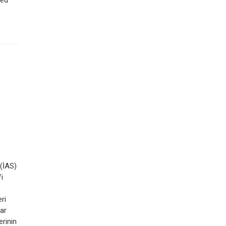
med
 (İAS)
i
ri
lar
erinin