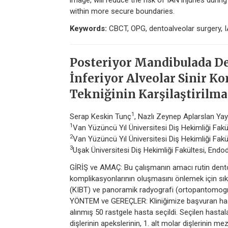
image, will reduce the risk of IAN injuries duri
within more secure boundaries.
Keywords:
CBCT, OPG, dentoalveolar surgery, 
Posteriyor Mandibulada De
İnferiyor Alveolar Sinir K
Tekniğinin Karşilaştirilma
1
Serap Keskin Tunç
, Nazlı Zeynep Aplarslan Yayl
1
Van Yüzüncü Yıl Üniversitesi Diş Hekimliği Fakül
2
Van Yüzüncü Yıl Üniversitesi Diş Hekimliği Fakül
3
Uşak Üniversitesi Diş Hekimliği Fakültesi, Endod
GİRİŞ ve AMAÇ: Bu çalışmanın amacı rutin dentoalv
komplikasyonlarının oluşmasını önlemek için sık kul
(KIBT) ve panoramik radyografi (ortopantomogram 
YÖNTEM ve GEREÇLER: Kliniğimize başvuran hast
alınmış 50 rastgele hasta seçildi. Seçilen hasta
dişlerinin apekslerinin, 1. alt molar dişlerinin mez