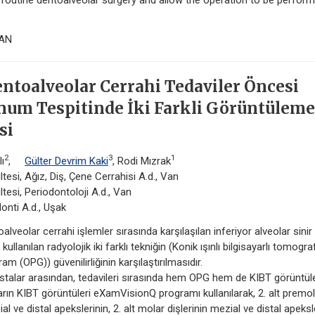
ng routine dentoalveolar surgery and allow the operation to be perfor
IAN
ntoalveolar Cerrahi Tedaviler Öncesi
onum Tespitinde İki Farkli Görüntüleme
si
2
3
1
ı
,
Gülter Devrim Kaki
, Rodi Mızrak
tesi, Ağız, Diş, Çene Cerrahisi A.d., Van
tesi, Periodontoloji A.d., Van
onti A.d., Uşak
eolar cerrahi işlemler sırasında karşılaşılan inferiyor alveolar sinir
lanılan radyolojik iki farklı tekniğin (Konik ışınlı bilgisayarlı tomograf
(OPG)) güvenilirliğinin karşılaştırılmasıdır.
alar arasından, tedavileri sırasında hem OPG hem de KIBT görüntüle
ların KIBT görüntüleri eXamVisionQ programı kullanılarak, 2. alt premo
ial ve distal apekslerinin, 2. alt molar dişlerinin mezial ve distal apeksl