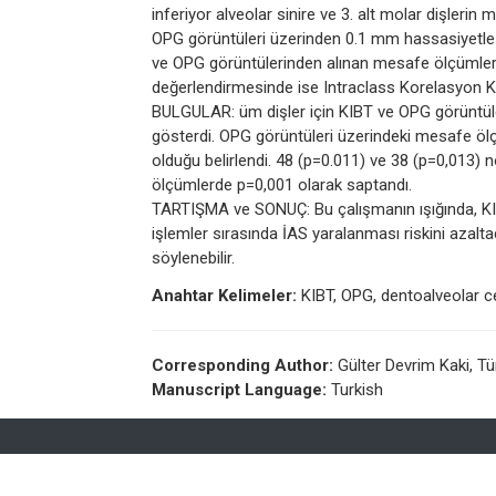
inferiyor alveolar sinire ve 3. alt molar dişleri
OPG görüntüleri üzerinden 0.1 mm hassasiyetle ö
ve OPG görüntülerinden alınan mesafe ölçümleri
değerlendirmesinde ise Intraclass Korelasyon Kat
BULGULAR: üm dişler için KIBT ve OPG görüntüleri
gösterdi. OPG görüntüleri üzerindeki mesafe öl
olduğu belirlendi. 48 (p=0.011) ve 38 (p=0,013) 
ölçümlerde p=0,001 olarak saptandı.
TARTIŞMA ve SONUÇ: Bu çalışmanın ışığında, KI
işlemler sırasında İAS yaralanması riskini azalt
söylenebilir.
Anahtar Kelimeler:
KIBT, OPG, dentoalveolar ce
Corresponding Author:
Gülter Devrim Kaki, Tü
Manuscript Language:
Turkish