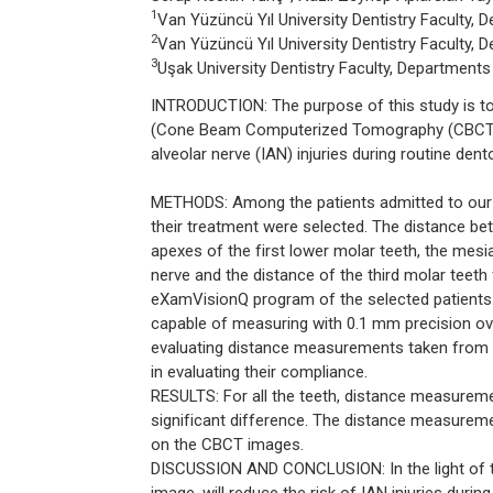
1
Van Yüzüncü Yıl University Dentistry Faculty, 
2
Van Yüzüncü Yıl University Dentistry Faculty,
3
Uşak University Dentistry Faculty, Department
INTRODUCTION: The purpose of this study is to
(Cone Beam Computerized Tomography (CBCT) a
alveolar nerve (IAN) injuries during routine dent
METHODS: Among the patients admitted to our 
their treatment were selected. The distance be
apexes of the first lower molar teeth, the mesia
nerve and the distance of the third molar tee
eXamVisionQ program of the selected patients
capable of measuring with 0.1 mm precision ov
evaluating distance measurements taken from 
in evaluating their compliance.
RESULTS: For all the teeth, distance measure
significant difference. The distance measur
on the CBCT images.
DISCUSSION AND CONCLUSION: In the light of th