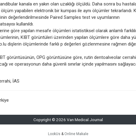
n mandibular kanala en yakın olan uzaklığı ölçüldü. Daha sonra bu hastal
lçüm yapabilen elektronik bir kumpas ile aynı ölçümler tekrarlandı. 
nin değerlendirilmesinde Paired Samples test ve uyumlarının
sayısı kullanıldı.
ne göre yapılan mesafe ölçümleri istatistiksel olarak anlamlı farklılı
çümlerinin, KIBT görüntüleri üzerinden yapılan ölçümlere göre daha y
no.lu dişlerin ölçümlerinde farklı p değerleri gözlenmesine rağmen diğ
BT görüntüsünün, OPG görüntüsüne göre, rutin dentoalveolar cerrahi
acağı ve operasyonun daha güvenli sınırlar içinde yapılmasını sağlayac
rrahi, İAS
rkiye
Copyright © 2026 Van Medical Journal
LookUs
&
Online Makale