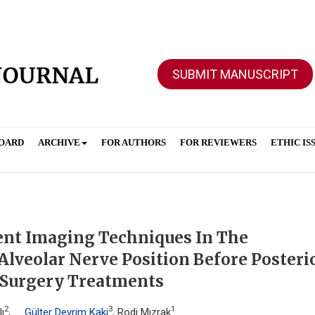
SUBMIT MANUSCRIPT
BOARD
ARCHIVE
FOR AUTHORS
FOR REVIEWERS
ETHIC IS
ent Imaging Techniques In The
Alveolar Nerve Position Before Posteri
 Surgery Treatments
2
3
1
ı
,
Gülter Devrim Kaki
, Rodi Mızrak