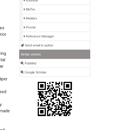
EndNote
BibTex
Medlars
ues
Procite
rior
Reference Manager
Send email to author
ring
Similar articles
tal
PubMed
ar
Google Scholar
iper
used
y
 made