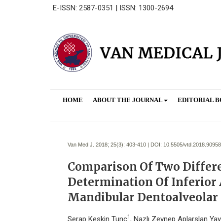
E-ISSN: 2587-0351 | ISSN: 1300-2694
HOME
ABOUT THE JOURNAL
EDITORIAL 
Van Med J. 2018; 25(3):
403-410 | DOI:
10.5505/vtd.2018.90958
Comparison Of Two Differ
Determination Of Inferior 
Mandibular Dentoalveolar
1
Serap Keskin Tunç
, Nazlı Zeynep Aplarslan Yayl