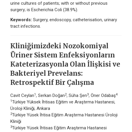
urine cultures of patients; with or without previous
surgery; is Escherichia Coli (38.9%).
Keywords:
Surgery, endoscopy, catheterisation, urinary
tract infections.
Kliniğimizdeki Nozokomiyal
Üriner Sistem Enfeksiyonların
Kateterizasyonla Olan İlişkisi ve
Bakteriyel Prevelans:
Retrospektif Bir Çalışma
1
2
3
4
Cavit Ceylan
, Serkan Doğan
, Süha Şen
, Öner Odabaş
1
Türkiye Yüksek İhtisas Eğitim ve Araştırma Hastanesi,
Üroloji Kliniği, Ankara
2
Türkiye Yüsek İhtisa Eğitim Araştırma Hastanesi Üroloji
Kliniği
3
Türkiye Yüsek İhtisas Eğitim Araştırma Hastanesi