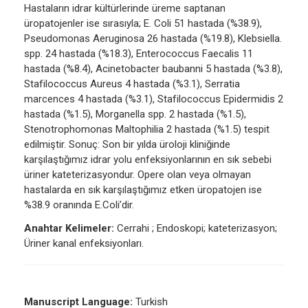
Hastaların idrar kültürlerinde üreme saptanan
üropatojenler ise sırasıyla; E. Coli 51 hastada (%38.9),
Pseudomonas Aeruginosa 26 hastada (%19.8), Klebsiella.
spp. 24 hastada (%18.3), Enterococcus Faecalis 11
hastada (%8.4), Acinetobacter baubanni 5 hastada (%3.8),
Stafilococcus Aureus 4 hastada (%3.1), Serratia
marcences 4 hastada (%3.1), Stafilococcus Epidermidis 2
hastada (%1.5), Morganella spp. 2 hastada (%1.5),
Stenotrophomonas Maltophilia 2 hastada (%1.5) tespit
edilmiştir. Sonuç: Son bir yılda üroloji kliniğinde
karşılaştığımız idrar yolu enfeksiyonlarının en sık sebebi
üriner kateterizasyondur. Opere olan veya olmayan
hastalarda en sık karşılaştığımız etken üropatojen ise
%38.9 oranında E.Coli’dir.
Anahtar Kelimeler:
Cerrahi ; Endoskopi; kateterizasyon;
Üriner kanal enfeksiyonları.
Manuscript Language:
Turkish