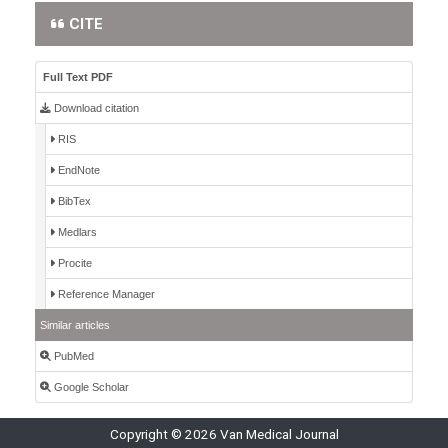
CITE
Full Text PDF
Download citation
RIS
EndNote
BibTex
Medlars
Procite
Reference Manager
Similar articles
PubMed
Google Scholar
Copyright © 2026 Van Medical Journal