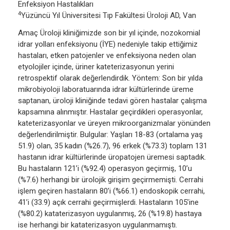
Enfeksiyon Hastalıkları
4
Yüzüncü Yıl Üniversitesi Tıp Fakültesi Üroloji AD, Van
Amaç Üroloji kliniğimizde son bir yıl içinde, nozokomial
idrar yolları enfeksiyonu (İYE) nedeniyle takip ettiğimiz
hastaları, etken patojenler ve enfeksiyona neden olan
etyolojiler içinde, üriner kateterizasyonun yerini
retrospektif olarak değerlendirdik. Yöntem: Son bir yılda
mikrobiyoloji laboratuarında idrar kültürlerinde üreme
saptanan, üroloji kliniğinde tedavi gören hastalar çalışma
kapsamına alınmıştır. Hastalar geçirdikleri operasyonlar,
kateterizasyonlar ve üreyen mikroorganizmalar yönünden
değerlendirilmiştir. Bulgular: Yaşları 18-83 (ortalama yaş
51.9) olan, 35 kadın (%26.7), 96 erkek (%73.3) toplam 131
hastanın idrar kültürlerinde üropatojen üremesi saptadık.
Bu hastaların 121’i (%92.4) operasyon geçirmiş, 10’u
(%7.6) herhangi bir ürolojik girişim geçirmemişti. Cerrahi
işlem geçiren hastaların 80’i (%66.1) endoskopik cerrahi,
41’i (33.9) açık cerrahi geçirmişlerdi. Hastaların 105’ine
(%80.2) kataterizasyon uygulanmış, 26 (%19.8) hastaya
ise herhangi bir kataterizasyon uygulanmamıştı.