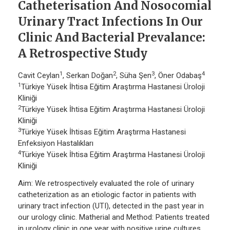
Catheterisation And Nosocomial
Urinary Tract Infections In Our
Clinic And Bacterial Prevalance:
A Retrospective Study
1
2
3
4
Cavit Ceylan
, Serkan Doğan
, Süha Şen
, Öner Odabaş
1
Türkiye Yüsek İhtisa Eğitim Araştırma Hastanesi Üroloji
Kliniği
2
Türkiye Yüsek İhtisa Eğitim Araştırma Hastanesi Üroloji
Kliniği
3
Türkiye Yüsek İhtisas Eğitim Araştırma Hastanesi
Enfeksiyon Hastalıkları
4
Türkiye Yüsek İhtisa Eğitim Araştırma Hastanesi Üroloji
Kliniği
Aim: We retrospectively evaluated the role of urinary
catheterization as an etiologic factor in patients with
urinary tract infection (UTI), detected in the past year in
our urology clinic. Matherial and Method: Patients treated
in urology clinic in one year with positive urine cultures,