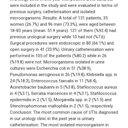
were included in the study and were evaluated in terms of
previous surgery, catheterisation and isolated
microorganisms. Results: A total of 131 patients, 35
women (26.7%) and 96 men (73.3%), were aged between
18-83 years (mean: 51.9 years). 121 of them (%92.4) had
previous urological surgery while 10 had not (%7.6).
Surgical procedures were endoscopic in 80 (66.1%) and
open surgery in 41 (33.9%). Urinary catheterisation were
performed in 105 of the patients (%80.2) while in 26
(%19.8) were not. Microorganisms isolated in urine
cultures were Escherichia coli in 51 (%38.9),
Pseudomonas aeroginosa in 26 (%19.8), Klebsiella spp. in
24 (%18.3), Enterococcus faecalis in 11 (%8.4),
Acinetobacter baubanni in 5 (%3.8), Stafilococcus aureus
in 4 (%3.1), Serratia marcences in 4 (%3.1), Stafilococcus
epidermidis in 2 (%1.5), Morganella spp. in 2 (%1.5) and
Stenotrophomonas maltophilia in 2 (%1.5), respectively.
Conclusion: The most common cause of UTIs diagnosed
in our urology clinic in the past year is urinary
catheterisation. The most isolated microorganism in