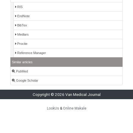
RIS
EndNote
BibTex
Medlars
Procite
Reference Manager
Similar articles
PubMed
Google Scholar
Copyright © 2026 Van Medical Journal
LookUs
&
Online Makale