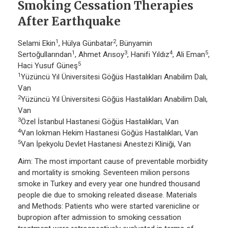
Smoking Cessation Therapies
After Earthquake
1
2
Selami Ekin
, Hülya Günbatar
, Bünyamin
1
3
4
5
Sertoğullarından
, Ahmet Arısoy
, Hanifi Yıldız
, Ali Eman
,
5
Haci Yusuf Güneş
1
Yüzüncü Yıl Üniversitesi Göğüs Hastalıkları Anabilim Dalı,
Van
2
Yüzüncü Yıl Üniversitesi Göğüs Hastalıkları Anabilim Dalı,
Van
3
Özel İstanbul Hastanesi Göğüs Hastalıkları, Van
4
Van lokman Hekim Hastanesi Göğüs Hastalıkları, Van
5
Van İpekyolu Devlet Hastanesi Anestezi Kliniği, Van
Aim: The most important cause of preventable morbidity
and mortality is smoking. Seventeen milion persons
smoke in Turkey and every year one hundred thousand
people die due to smoking releated disease. Materials
and Methods: Patients who were started varenicline or
bupropion after admission to smoking cessation