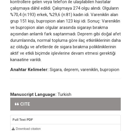
kontrollere gelen veya telefon ile ulaşılabilen hastalar
çalışmaya dâhil edildi. Çalışmaya 274 olgu alındı. Olguların
%70,4 (n:193) erkek, %29,6 (n:81) kadın idi. Vareniklin alan
grup 151 kişi, bupropion alan 123 kişi idi. Sonuç: Vareniklin
ve bupropion alan olgular arasında sigarayı bırakma
açısından anlamlı fark saptanmadı. Deprem gibi doğal afet
durumlarında, normal topluma göre ilaç etkinliklerinin daha
az olduğu ve afetlerde de sigara bırakma polikliniklerinin
aktif ve etkili biçimde işlevlerine devam etmesi gerektiği
kanaatine varıldı.
Anahtar Kelimeler:
Sigara, deprem, vareniklin, bupropion
Manuscript Language:
Turkish
CITE
Full Text PDF
Download citation