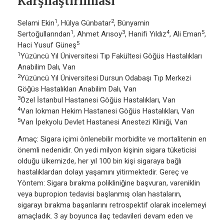
Karşılaştırılması
1
2
Selami Ekin
, Hülya Günbatar
, Bünyamin
1
3
4
5
Sertoğullarından
, Ahmet Arısoy
, Hanifi Yıldız
, Ali Eman
,
5
Haci Yusuf Güneş
1
Yüzüncü Yıl Üniversitesi Tıp Fakültesi Göğüs Hastalıkları
Anabilim Dalı, Van
2
Yüzüncü Yıl Üniversitesi Dursun Odabaşı Tıp Merkezi
Göğüs Hastalıkları Anabilim Dalı, Van
3
Özel İstanbul Hastanesi Göğüs Hastalıkları, Van
4
Van lokman Hekim Hastanesi Göğüs Hastalıkları, Van
5
Van İpekyolu Devlet Hastanesi Anestezi Kliniği, Van
Amaç: Sigara içimi önlenebilir morbidite ve mortalitenin en
önemli nedenidir. On yedi milyon kişinin sigara tüketicisi
olduğu ülkemizde, her yıl 100 bin kişi sigaraya bağlı
hastalıklardan dolayı yaşamını yitirmektedir. Gereç ve
Yöntem: Sigara bırakma polikliniğine başvuran, vareniklin
veya bupropion tedavisi başlanmış olan hastaların,
sigarayı bırakma başarılarını retrospektif olarak incelemeyi
amaçladık. 3 ay boyunca ilaç tedavileri devam eden ve