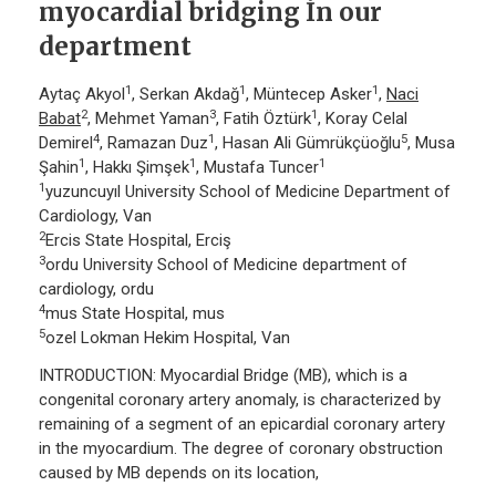
myocardial bridging İn our
department
1
1
1
Aytaç Akyol
, Serkan Akdağ
, Müntecep Asker
,
Naci
2
3
1
Babat
, Mehmet Yaman
, Fatih Öztürk
, Koray Celal
4
1
5
Demirel
, Ramazan Duz
, Hasan Ali Gümrükçüoğlu
, Musa
1
1
1
Şahin
, Hakkı Şimşek
, Mustafa Tuncer
1
yuzuncuyıl University School of Medicine Department of
Cardiology, Van
2
Ercis State Hospital, Erciş
3
ordu University School of Medicine department of
cardiology, ordu
4
mus State Hospital, mus
5
ozel Lokman Hekim Hospital, Van
INTRODUCTION: Myocardial Bridge (MB), which is a
congenital coronary artery anomaly, is characterized by
remaining of a segment of an epicardial coronary artery
in the myocardium. The degree of coronary obstruction
caused by MB depends on its location,