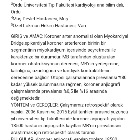
3
Ordu Üniversitesi Tıp Fakültesi kardiyoloji ana bilim dalı,
Ordu
4
Muş Devlet Hastanesi, Muş
5
Özel Lokman Hekim Hastanesi, Van
GİRİŞ ve AMAÇ: Koroner arter anomalisi olan Myokardiyal
Bridge,epikardiyal koroner arterlerden birinin bir
segmentinin miyokardiyum içerisinde seyretmesi ile
karakterize bir durumdur. MB tarafından oluşturulan
koroner obstrüksiyonun derecesi, MB’nin yerleşimine,
kalınlığına, uzunluğuna ve kardiyak kontraktilitenin
derecesine bağlıdır. Otopsi çalışmalarında prevalansı %80
kadar yüksek bulunmasına rağmen, koroner anjiografi
çalışmalarında prevalansı %0,5 ile %16 arasında
değişmektedir.
YÖNTEM ve GEREÇLER: Çalışmamız retrospektif olarak
yapıldı. 2006 Kasım ve 2015 Eylül tarihleri arasınd yüzüncü
yıl üniversitesi tıp fakültesinde koroner anjiografi yapılan
18500 hastanın anjiografik kayıtları MB’nin prevalansını
araştırmak için retrospektif olarak tarandı.
BULGULAR: Koroner anjiografi yapılan toplam 18500