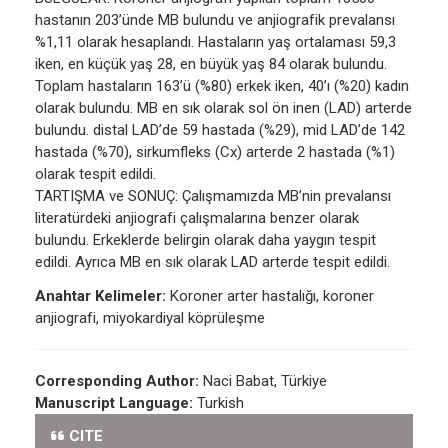
hastanın 203’ünde MB bulundu ve anjiografik prevalansı
%1,11 olarak hesaplandı. Hastaların yaş ortalaması 59,3
iken, en küçük yaş 28, en büyük yaş 84 olarak bulundu.
Toplam hastaların 163’ü (%80) erkek iken, 40’ı (%20) kadın
olarak bulundu. MB en sık olarak sol ön inen (LAD) arterde
bulundu. distal LAD’de 59 hastada (%29), mid LAD’de 142
hastada (%70), sirkumfleks (Cx) arterde 2 hastada (%1)
olarak tespit edildi.
TARTIŞMA ve SONUÇ: Çalışmamızda MB’nin prevalansı
literatürdeki anjiografi çalışmalarına benzer olarak
bulundu. Erkeklerde belirgin olarak daha yaygın tespit
edildi. Ayrıca MB en sık olarak LAD arterde tespit edildi.
Anahtar Kelimeler:
Koroner arter hastalığı, koroner
anjiografi, miyokardiyal köprüleşme
Corresponding Author:
Naci Babat, Türkiye
Manuscript Language:
Turkish
CITE