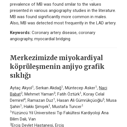
prevalence of MB was found smilar to the values
presented in various angiography studies in the literature.
MB was found significantly more common in males.
Also, MB was detected most frequently in the LAD artery.
Keywords:
Coronary artery disease, coronary
angiography, myocardial bridging
Merkezimizde miyokardiyal
köprüleşmenin anjiyo grafik
sıklığı
1
1
1
Aytaç Akyol
, Serkan Akdağ
, Müntecep Asker
,
Naci
2
3
1
Babat
, Mehmet Yaman
, Fatih Öztürk
, Koray Celal
4
1
5
Demirel
, Ramazan Duz
, Hasan Ali Gümrükçüoğlu
, Musa
1
1
1
Şahin
, Hakkı Şimşek
, Mustafa Tuncer
1
Yüzüncü Yıl Üniversitesi Tıp Fakültesi Kardiyoloji Ana
Bilim Dalı, Van
2
Erciş Devlet Hastanesi, Erciş