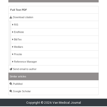
Full Text PDF
Download citation
RIS
EndNote
BibTex
Medlars
Procite
Reference Manager
Send email to author
Similar articles
PubMed
Google Scholar
Copyright © 2026 Van Medical Journal