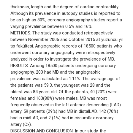
thickness, length and the degree of cardiac contractility.
Although its prevalence in autopsy studies is reported to
be as high as 80%, coronary angiography studies report a
varying prevalence between 0.5% and 16%.
METHODS: The study was conducted retrospectively
between November 2006 and October 2015 at yüzüncü yıl
tıp fakültesi. Angiographic records of 18500 patients who
underwent coronary angiography were retrospectively
analyzed in order to investigate the prevalence of MB.
RESULTS: Among 18500 patients undergoing coronary
angiography, 203 had MB and the angiographic
prevalence was calculated as 1.11%. The average age of
the patients was 59.3, the youngest was 28 and the
oldest was 84 years old. Of the patients, 40 (20%) were
females and 163(80%) were males. MB was most
frequently observed in the left anterior descending (LAD)
artery. 59 patients (29%) had MB in distalLAD, 142 (70%)
had in midLAD, and 2 (1%) had in circumflex coronary
artery (Cx).
DISCUSSION AND CONCLUSION: In our study, the