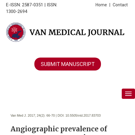
E-ISSN: 2587-0351 | ISSN:
Home
|
Contact
1300-2694
SUBMIT MANUSCRIPT
Tog
Van Med J. 2017; 24(2):
66-70 | DOI:
10.5505/vtd.2017.83703
Angiographic prevalence of