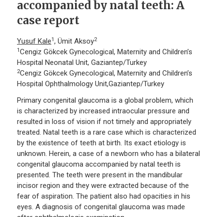
accompanied by natal teeth: A
case report
1
2
Yusuf Kale
, Ümit Aksoy
1
Cengiz Gökcek Gynecological, Maternity and Children’s
Hospital Neonatal Unit, Gaziantep/Turkey
2
Cengiz Gökcek Gynecological, Maternity and Children’s
Hospital Ophthalmology Unit,Gaziantep/Turkey
Primary congenital glaucoma is a global problem, which
is characterized by increased intraocular pressure and
resulted in loss of vision if not timely and appropriately
treated. Natal teeth is a rare case which is characterized
by the existence of teeth at birth. Its exact etiology is
unknown. Herein, a case of a newborn who has a bilateral
congenital glaucoma accompanied by natal teeth is
presented. The teeth were present in the mandibular
incisor region and they were extracted because of the
fear of aspiration. The patient also had opacities in his
eyes. A diagnosis of congenital glaucoma was made