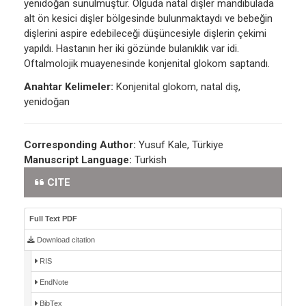
yenidoğan sunulmuştur. Olguda natal dişler mandibulada
alt ön kesici dişler bölgesinde bulunmaktaydı ve bebeğin
dişlerini aspire edebileceği düşüncesiyle dişlerin çekimi
yapıldı. Hastanın her iki gözünde bulanıklık var idi.
Oftalmolojik muayenesinde konjenital glokom saptandı.
Anahtar Kelimeler:
Konjenital glokom, natal diş,
yenidoğan
Corresponding Author:
Yusuf Kale, Türkiye
Manuscript Language:
Turkish
CITE
Full Text PDF
Download citation
RIS
EndNote
BibTex