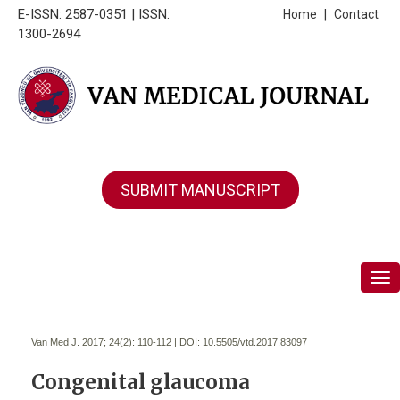
E-ISSN: 2587-0351 | ISSN:
Home
|
Contact
1300-2694
SUBMIT MANUSCRIPT
Tog
Van Med J. 2017; 24(2):
110-112 | DOI:
10.5505/vtd.2017.83097
Congenital glaucoma