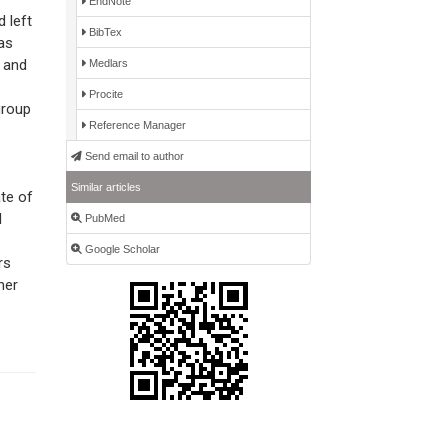
EndNote
 left
BibTex
has
s and
Medlars
Procite
group
Reference Manager
Send email to author
Similar articles
ate of
l
PubMed
Google Scholar
rs
her