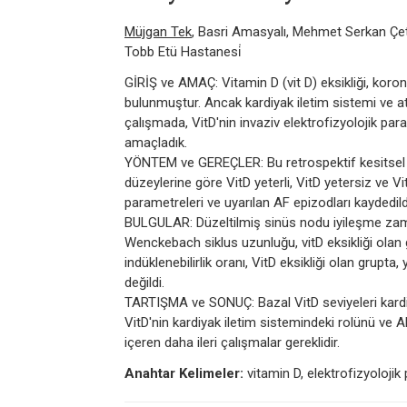
Müjgan Tek
, Basri Amasyalı, Mehmet Serkan Çet
Tobb Etü Hastanesi̇
GİRİŞ ve AMAÇ: Vitamin D (vit D) eksikliği, koroner 
bulunmuştur. Ancak kardiyak iletim sistemi ve atri
çalışmada, VitD'nin invaziv elektrofizyolojik para
amaçladık.
YÖNTEM ve GEREÇLER: Bu retrospektif kesitsel 
düzeylerine göre VitD yeterli, VitD yetersiz ve Vi
parametreleri ve uyarılan AF epizodları kaydedild
BULGULAR: Düzeltilmiş sinüs nodu iyileşme zamanı
Wenckebach siklus uzunluğu, vitD eksikliği olan 
indüklenebilirlik oranı, VitD eksikliği olan grupta,
değildi.
TARTIŞMA ve SONUÇ: Bazal VitD seviyeleri kardiyak 
VitD'nin kardiyak iletim sistemindeki rolünü ve A
içeren daha ileri çalışmalar gereklidir.
Anahtar Kelimeler:
vitamin D, elektrofizyolojik 