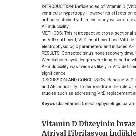
INTRODUCTION: Deficiencies of Vitamin D (VitD)
ventricular hypertropy. However its effects on c
not been studied yet. In this study we aim to e
AF inducibility.
METHODS: This retrospective cross-sectional st
as VitD sufficient, VitD insufficient and VitD def
electrophysiologic parameters and induced AF
RESULTS: Corrected sinus node recovery time, bas
Wenckebach cycle length were lengthened in vitD 
AF inducibility was twice as likely in VitD defici
significance.
DISCUSSION AND CONCLUSION: Baseline VitD lev
and AF inducibility. To demonstrate the role of 
studies such as addressing VitD replacement a
Keywords:
vitamin D, electrophysiologic parameter
Vitamin D Düzeyinin İnvazi
Atriyal Fibrilasyon İndükle