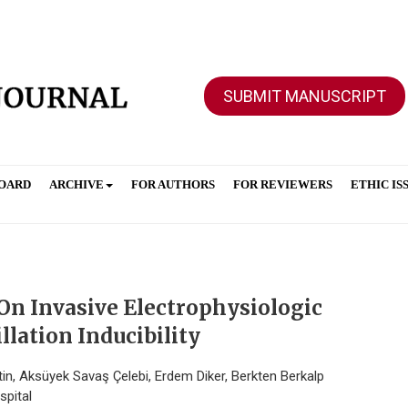
SUBMIT MANUSCRIPT
BOARD
ARCHIVE
FOR AUTHORS
FOR REVIEWERS
ETHIC IS
 On Invasive Electrophysiologic
llation Inducibility
in, Aksüyek Savaş Çelebi, Erdem Diker, Berkten Berkalp
pital