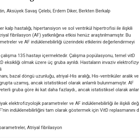
in, Aksüyek Savaş Çelebi, Erdem Diker, Berkten Berkalp
kalp hastalığı, hipertansiyon ve sol ventrikül hipertrofisi ile ilişkili
yal fibrilasyon (AF) yatkınlığına etkisi henüz araştırılmamıştır. Bu
metreler ve AF indüklenebilirliği üzerindeki etkilerini değerlendirmeyi
çalışma 135 hastayı içermektedir. Çalışma popülasyonu, temel vitD
tD eksikliği olmak üzere üç gruba ayrıldı. Hastaların invaziv elektrofizy
i
, bazal döngü uzunluğu, atriyal-His aralığı, His-ventriküler aralık ve
grupta uzamış, ancak istatistiksel olarak anlamlı bulunmamıştır. AF
 yeterli gruba göre iki kat daha fazlaydı., ancak istatistiksel olarak anla
elektrofizyolojik parametreler ve AF indüklenebilirliği ile ilişkili deği
F'nin indüklenebilirliğini tam olarak göstermek için VitD replasmanını 
parametreler, Atriyal fibrilasyon