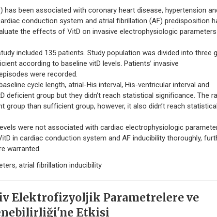
 has been associated with coronary heart disease, hypertension and
ardiac conduction system and atrial fibrillation (AF) predisposition 
valuate the effects of VitD on invasive electrophysiologic parameter
udy included 135 patients. Study population was divided into three 
icient according to baseline vitD levels. Patients’ invasive
 episodes were recorded.
eline cycle length, atrial-His interval, His-ventricular interval and
deficient group but they didn’t reach statistical significance. The r
ent group than sufficient group, however, it also didn’t reach statistica
els were not associated with cardiac electrophysiologic paramete
VitD in cardiac conduction system and AF inducibility thoroughly, furt
re warranted.
s, atrial fibrillation inducibility
v Elektrofizyoljik Parametrelere ve
nebilirliği'ne Etkisi