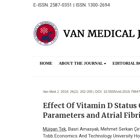
E-ISSN: 2587-0351 | ISSN: 1300-2694
HOME
ABOUT THE JOURNAL
EDITORIAL 
Van Med J. 2019; 26(2):
202-205 | DOI:
10.5505/vtd.2019.79847
Effect Of Vitamin D Status
Parameters and Atrial Fibri
Müjgan Tek
, Basri Amasyalı, Mehmet Serkan Çet
Tobb Economics And Technology University Hos