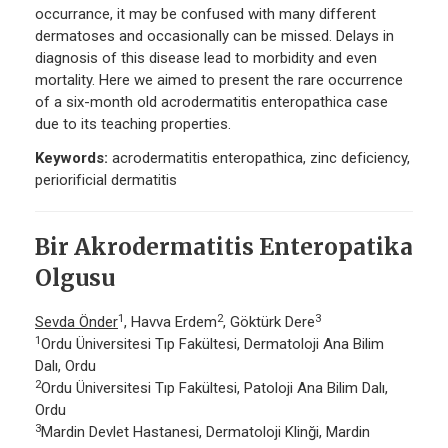
occurrance, it may be confused with many different
dermatoses and occasionally can be missed. Delays in
diagnosis of this disease lead to morbidity and even
mortality. Here we aimed to present the rare occurrence
of a six-month old acrodermatitis enteropathica case
due to its teaching properties.
Keywords:
acrodermatitis enteropathica, zinc deficiency,
periorificial dermatitis
Bir Akrodermatitis Enteropatika
Olgusu
1
2
3
Sevda Önder
, Havva Erdem
, Göktürk Dere
1
Ordu Üniversitesi Tıp Fakültesi, Dermatoloji Ana Bilim
Dalı, Ordu
2
Ordu Üniversitesi Tıp Fakültesi, Patoloji Ana Bilim Dalı,
Ordu
3
Mardin Devlet Hastanesi, Dermatoloji Klinği, Mardin