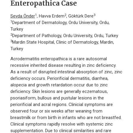
Enteropathica Case
1
2
3
Sevda Önder
, Havva Erdem
, Göktürk Dere
1
Department of Dermatology, Ordu University, Ordu,
Turkey
2
Department of Pathology, Ordu University, Ordu, Turkey
3
Mardin State Hospital, Clinic of Dermatology, Mardin,
Turkey
Acrodermatitis enteropathica is a rare autosomal
recessive inherited disease resulting in zinc deficiency.
As a result of disrupted intestinal absorption of zinc, zinc
deficiency occurs. Periorificial dermatitis, diarrhea,
alopecia and growth retardation occur due to zinc
deficiency. Skin lesions are generally eczematous,
psoriasiform, bullous and pustular lesions in the
periorificial and acral regions. Clinicial symptoms are
observed four or six weeks after weaning from
breastmilk or from birth in infants who are not breastfed.
Clinical symptoms rapidly resolve with systemic zinc
supplementation. Due to clinical similarities and rare