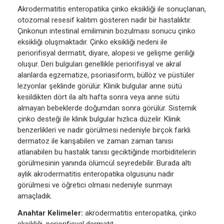
Akrodermatitis enteropatika çinko eksikliği ile sonuçlanan,
otozomal resesif kalıtım gösteren nadir bir hastalıktır.
Çinkonun intestinal emiliminin bozulması sonucu çinko
eksikliği oluşmaktadır. Çinko eksikliği nedeni ile
periorifisyal dermatit, diyare, alopesi ve gelişme geriliği
oluşur. Deri bulguları genellikle periorifisyal ve akral
alanlarda egzematize, psoriasiform, büllöz ve püstüler
lezyonlar şeklinde görülür. Klinik bulgular anne sütü
kesildikten dört ila altı hafta sonra veya anne sütü
almayan bebeklerde doğumdan sonra görülür. Sistemik
çinko desteği ile klinik bulgular hızlıca düzelir. Klinik
benzerlikleri ve nadir görülmesi nedeniyle birçok farklı
dermatoz ile karışabilen ve zaman zaman tanısı
atlanabilen bu hastalık tanısı geciktiğinde morbiditelerin
görülmesinin yanında ölümcül seyredebilir. Burada altı
aylık akrodermatitis enteropatika olgusunu nadir
görülmesi ve öğretici olması nedeniyle sunmayı
amaçladık.
Anahtar Kelimeler:
akrodermatitis enteropatika, çinko