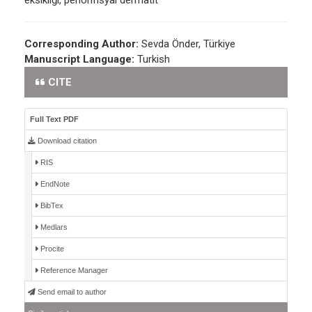
eksikliği, periorifisyal dermatit
Corresponding Author:
Sevda Önder, Türkiye
Manuscript Language:
Turkish
CITE
Full Text PDF
Download citation
RIS
EndNote
BibTex
Medlars
Procite
Reference Manager
Send email to author