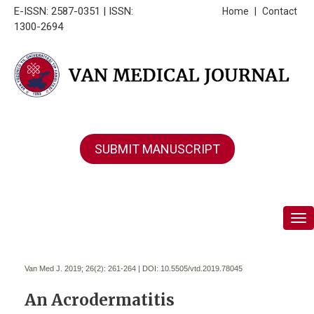
E-ISSN: 2587-0351 | ISSN:
Home
|
Contact
1300-2694
SUBMIT MANUSCRIPT
Tog
Van Med J. 2019; 26(2):
261-264 | DOI:
10.5505/vtd.2019.78045
An Acrodermatitis