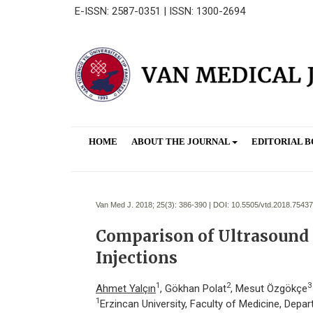
E-ISSN: 2587-0351 | ISSN: 1300-2694
HOME
ABOUT THE JOURNAL
EDITORIAL 
Van Med J. 2018; 25(3):
386-390 | DOI:
10.5505/vtd.2018.75437
Comparison of Ultrasound 
Injections
1
2
3
Ahmet Yalçın
, Gökhan Polat
, Mesut Özgökçe
1
Erzincan University, Faculty of Medicine, Depa