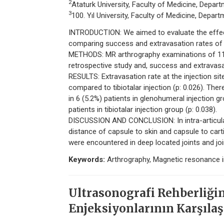
2
Ataturk University, Faculty of Medicine, Depar
3
100. Yıl University, Faculty of Medicine, Depar
INTRODUCTION: We aimed to evaluate the effecti
comparing success and extravasation rates of th
METHODS: MR arthrography examinations of 114 
retrospective study and, success and extravasa
RESULTS: Extravasation rate at the injection sit
compared to tibiotalar injection (p: 0.026). The
in 6 (5.2%) patients in glenohumeral injection g
patients in tibiotalar injection group (p: 0.038).
DISCUSSION AND CONCLUSION: In intra-articular i
distance of capsule to skin and capsule to cart
were encountered in deep located joints and joi
Keywords:
Arthrography, Magnetic resonance ima
Ultrasonografi Rehberliği
Enjeksiyonlarının Karşılaş