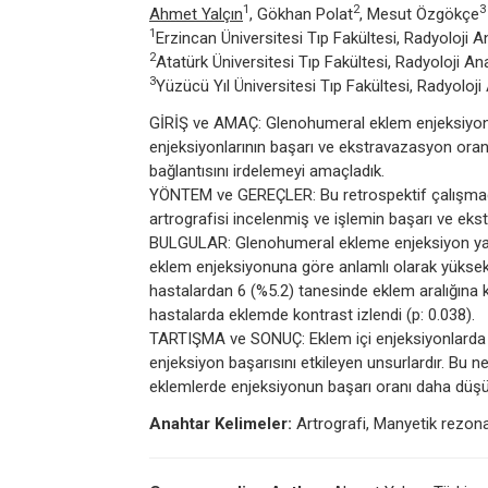
1
2
3
Ahmet Yalçın
, Gökhan Polat
, Mesut Özgökçe
1
Erzincan Üniversitesi Tıp Fakültesi, Radyoloji A
2
Atatürk Üniversitesi Tıp Fakültesi, Radyoloji An
3
Yüzücü Yıl Üniversitesi Tıp Fakültesi, Radyoloji
GİRİŞ ve AMAÇ: Glenohumeral eklem enjeksiyonu 
enjeksiyonlarının başarı ve ekstravazasyon oranla
bağlantısını irdelemeyi amaçladık.
YÖNTEM ve GEREÇLER: Bu retrospektif çalışmada
artrografisi incelenmiş ve işlemin başarı ve ekstr
BULGULAR: Glenohumeral ekleme enjeksiyon yapı
eklem enjeksiyonuna göre anlamlı olarak yükse
hastalardan 6 (%5.2) tanesinde eklem aralığına
hastalarda eklemde kontrast izlendi (p: 0.038).
TARTIŞMA ve SONUÇ: Eklem içi enjeksiyonlarda ka
enjeksiyon başarısını etkileyen unsurlardır. Bu 
eklemlerde enjeksiyonun başarı oranı daha düşü
Anahtar Kelimeler:
Artrografi, Manyetik rezon