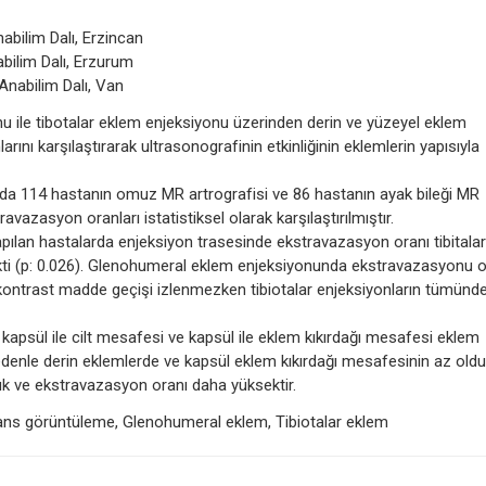
nabilim Dalı, Erzincan
abilim Dalı, Erzurum
 Anabilim Dalı, Van
ile tibotalar eklem enjeksiyonu üzerinden derin ve yüzeyel eklem
rını karşılaştırarak ultrasonografinin etkinliğinin eklemlerin yapısıyla
 114 hastanın omuz MR artrografisi ve 86 hastanın ayak bileği MR
avazasyon oranları istatistiksel olarak karşılaştırılmıştır.
lan hastalarda enjeksiyon trasesinde ekstravazasyon oranı tibitalar
kti (p: 0.026). Glenohumeral eklem enjeksiyonunda ekstravazasyonu o
 kontrast madde geçişi izlenmezken tibiotalar enjeksiyonların tümünd
psül ile cilt mesafesi ve kapsül ile eklem kıkırdağı mesafesi eklem
nedenle derin eklemlerde ve kapsül eklem kıkırdağı mesafesinin az old
k ve ekstravazasyon oranı daha yüksektir.
ans görüntüleme, Glenohumeral eklem, Tibiotalar eklem