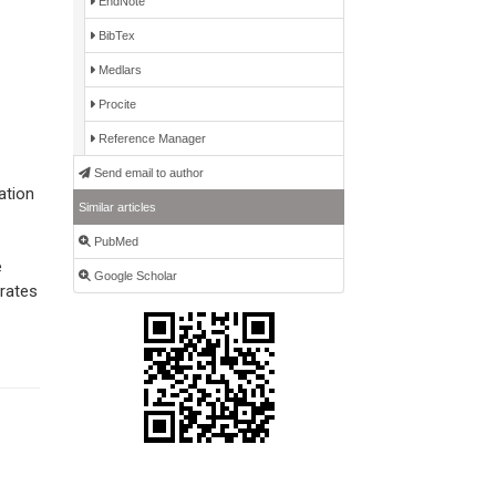
EndNote
BibTex
Medlars
Procite
Reference Manager
Send email to author
ation
Similar articles
PubMed
e
Google Scholar
 rates