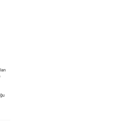
lan
e
uğu