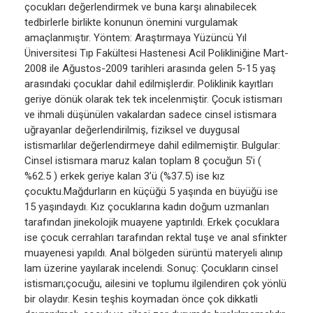
çocukları değerlendirmek ve buna karşı alınabilecek
tedbirlerle birlikte konunun önemini vurgulamak
amaçlanmıştır. Yöntem: Araştırmaya Yüzüncü Yıl
Üniversitesi Tıp Fakültesi Hastenesi Acil Polikliniğine Mart-
2008 ile Ağustos-2009 tarihleri arasında gelen 5-15 yaş
arasındaki çocuklar dahil edilmişlerdir. Poliklinik kayıtları
geriye dönük olarak tek tek incelenmiştir. Çocuk istismarı
ve ihmali düşünülen vakalardan sadece cinsel istismara
uğrayanlar değerlendirilmiş, fiziksel ve duygusal
istismarlılar değerlendirmeye dahil edilmemiştir. Bulgular:
Cinsel istismara maruz kalan toplam 8 çocuğun 5’i (
%62.5 ) erkek geriye kalan 3’ü (%37.5) ise kız
çocuktu.Mağdurların en küçüğü 5 yaşında en büyüğü ise
15 yaşındaydı. Kız çocuklarına kadın doğum uzmanları
tarafından jinekolojik muayene yaptırıldı. Erkek çocuklara
ise çocuk cerrahları tarafından rektal tuşe ve anal sfinkter
muayenesi yapıldı. Anal bölgeden sürüntü materyeli alınıp
lam üzerine yayılarak incelendi. Sonuç: Çocukların cinsel
istismarı;çocuğu, ailesini ve toplumu ilgilendiren çok yönlü
bir olaydır. Kesin teşhis koymadan önce çok dikkatli