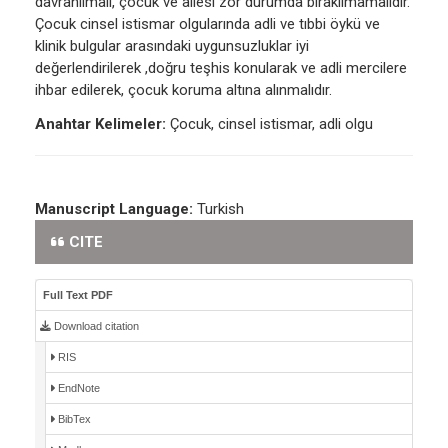
davranılmalı, çocuk ve ailesi zor durumda bırakılmamalıdır.
Çocuk cinsel istismar olgularında adli ve tıbbi öykü ve
klinik bulgular arasındaki uygunsuzluklar iyi
değerlendirilerek ,doğru teşhis konularak ve adli mercilere
ihbar edilerek, çocuk koruma altına alınmalıdır.
Anahtar Kelimeler:
Çocuk, cinsel istismar, adli olgu
Manuscript Language:
Turkish
CITE
Full Text PDF
Download citation
RIS
EndNote
BibTex