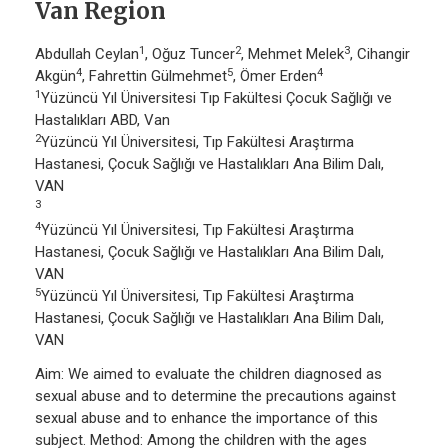
Van Region
1
2
3
Abdullah Ceylan
, Oğuz Tuncer
, Mehmet Melek
, Cihangir
4
5
4
Akgün
, Fahrettin Gülmehmet
, Ömer Erden
1
Yüzüncü Yıl Üniversitesi Tıp Fakültesi Çocuk Sağlığı ve
Hastalıkları ABD, Van
2
Yüzüncü Yıl Üniversitesi, Tıp Fakültesi Araştırma
Hastanesi, Çocuk Sağlığı ve Hastalıkları Ana Bilim Dalı,
VAN
3
4
Yüzüncü Yıl Üniversitesi, Tıp Fakültesi Araştırma
Hastanesi, Çocuk Sağlığı ve Hastalıkları Ana Bilim Dalı,
VAN
5
Yüzüncü Yıl Üniversitesi, Tıp Fakültesi Araştırma
Hastanesi, Çocuk Sağlığı ve Hastalıkları Ana Bilim Dalı,
VAN
Aim: We aimed to evaluate the children diagnosed as
sexual abuse and to determine the precautions against
sexual abuse and to enhance the importance of this
subject. Method: Among the children with the ages