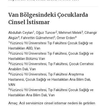
Van Bölgesindeki Çocuklarda
Cinsel İstismar
1
2
3
Abdullah Ceylan
, Oğuz Tuncer
, Mehmet Melek
, Cihangir
4
5
4
Akgün
, Fahrettin Gülmehmet
, Ömer Erden
1
Yüzüncü Yıl Üniversitesi Tıp Fakültesi Çocuk Sağlığı ve
Hastalıkları ABD, Van
2
Yüzüncü Yıl Üniversitesi Tıp Fakültesi, Çocuk Sağlığı ve
Hastalıkları Bölümü Van
3
Yüzüncü Yıl Üniversitesi, Tıp Fakültesi, Çocuk Cerrahisi
Anabilim Dalı, Van
4
Yüzüncü Yıl Üniversitesi, Tıp Fakültesi Araştırma
Hastanesi, Çocuk Sağlığı ve Hastalıkları Ana Bilim Dalı,
VAN
5
Yüzüncü Yıl Üniversitesi, Tıp Fakültesi Çocuk Sağlığı ve
Hastalıkları Ana Bilim Dalı, Van
Amaç: Acil servisimize cinsel istismar nedeni ile getirilen