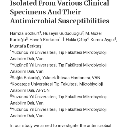
Isolated From Various Clinical
Specimens And Their
Antimicrobial Susceptibilities
1
2
Hamza Bozkurt
, Hüseyin Güdücüoğlu
, M. Güzel
3
1
4
5
Kurtoğlu
, Hanefi Körkoca
, İ. Hakkı Çiftçi
, Kumru Aygül
,
6
Mustafa Berktaş
1
Yüzüncü Yıl Üniversitesi, Tıp Fakültesi Mikrobiyoloji
Anabilim Dalı, Van.
2
Yüzüncü Yıl Üniversitesi, Tıp Fakültesi Mikrobiyoloji
Anabilim Dalı, Van.
3
Sağlık Bakanlığı, Yüksek İhtisas Hastanesi, VAN
4
Kocatepe Üniversitesi Tıp Fakültesi, Mikrobiyoloji
Anabilim Dalı, AFYON
5
Yüzüncü Yıl Üniversitesi, Tıp Fakültesi Mikrobiyoloji
Anabilim Dalı, Van.
6
Yüzüncü Yıl Üniversitesi, Tıp Fakültesi Mikrobiyoloji
Anabilim Dalı, Van.
In our study we aimed to investigate the antimicrobial