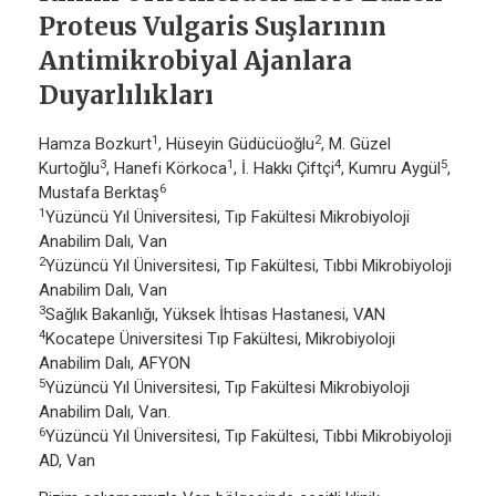
Proteus Vulgaris Suşlarının
Antimikrobiyal Ajanlara
Duyarlılıkları
1
2
Hamza Bozkurt
, Hüseyin Güdücüoğlu
, M. Güzel
3
1
4
5
Kurtoğlu
, Hanefi Körkoca
, İ. Hakkı Çiftçi
, Kumru Aygül
,
6
Mustafa Berktaş
1
Yüzüncü Yıl Üniversitesi, Tıp Fakültesi Mikrobiyoloji
Anabilim Dalı, Van
2
Yüzüncü Yıl Üniversitesi, Tıp Fakültesi, Tıbbi Mikrobiyoloji
Anabilim Dalı, Van
3
Sağlık Bakanlığı, Yüksek İhtisas Hastanesi, VAN
4
Kocatepe Üniversitesi Tıp Fakültesi, Mikrobiyoloji
Anabilim Dalı, AFYON
5
Yüzüncü Yıl Üniversitesi, Tıp Fakültesi Mikrobiyoloji
Anabilim Dalı, Van.
6
Yüzüncü Yıl Üniversitesi, Tıp Fakültesi, Tıbbi Mikrobiyoloji
AD, Van