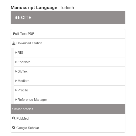
Manuscript Language:
Turkish
CITE
Full Text PDF
Download citation
RIS
EndNote
BibTex
Medlars
Procite
Reference Manager
Similar articles
PubMed
Google Scholar