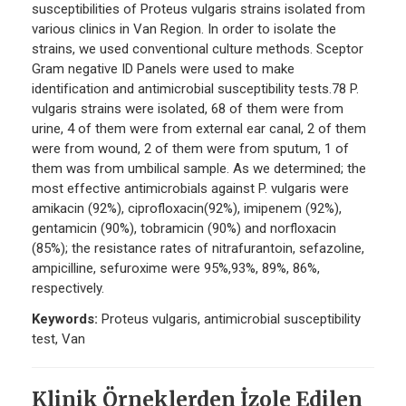
susceptibilities of Proteus vulgaris strains isolated from
various clinics in Van Region. In order to isolate the
strains, we used conventional culture methods. Sceptor
Gram negative ID Panels were used to make
identification and antimicrobial susceptibility tests.78 P.
vulgaris strains were isolated, 68 of them were from
urine, 4 of them were from external ear canal, 2 of them
were from wound, 2 of them were from sputum, 1 of
them was from umbilical sample. As we determined; the
most effective antimicrobials against P. vulgaris were
amikacin (92%), ciprofloxacin(92%), imipenem (92%),
gentamicin (90%), tobramicin (90%) and norfloxacin
(85%); the resistance rates of nitrafurantoin, sefazoline,
ampicilline, sefuroxime were 95%,93%, 89%, 86%,
respectively.
Keywords:
Proteus vulgaris, antimicrobial susceptibility
test, Van
Klinik Örneklerden İzole Edilen