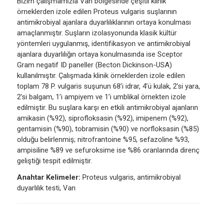
Bizim çalışmamızla Van bölgesinde çeşitli klinik
örneklerden izole edilen Proteus vulgaris suşlarının
antimikrobiyal ajanlara duyarlılıklarının ortaya konulması
amaçlanmıştır. Suşların izolasyonunda klasik kültür
yöntemleri uygulanmış, identifikasyon ve antimikrobiyal
ajanlara duyarlılığın ortaya konulmasında ise Sceptor
Gram negatif ID paneller (Becton Dickinson-USA)
kullanılmıştır. Çalışmada klinik örneklerden izole edilen
toplam 78 P. vulgaris suşunun 68’i idrar, 4’ü kulak, 2’si yara,
2’si balgam, 1’i ampiyem ve 1’i umblikal örnekten izole
edilmiştir. Bu suşlara karşı en etkili antimikrobiyal ajanların
amikasin (%92), siprofloksasin (%92), imipenem (%92),
gentamisin (%90), tobramisin (%90) ve norfloksasin (%85)
olduğu belirlenmiş; nitrofrantoine %95, sefazoline %93,
ampisiline %89 ve sefuroksime ise %86 oranlarında direnç
geliştiği tespit edilmiştir.
Anahtar Kelimeler:
Proteus vulgaris, antimikrobiyal
duyarlılık testi, Van