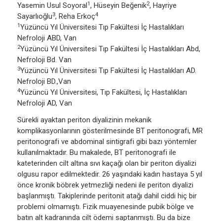
1
2
Yasemin Usul Soyoral
, Hüseyin Beğenik
, Hayriye
3
4
Sayarlıoğlu
, Reha Erkoç
1
Yüzüncü Yıl Üniversitesi Tıp Fakültesi İç Hastalıkları
Nefroloji ABD, Van
2
Yüzüncü Yıl Üniversitesi Tıp Fakültesi İç Hastalıkları Abd,
Nefroloji Bd. Van
3
Yüzüncü Yıl Üniversitesi Tıp Fakültesi İç Hastalıkları AD.
Nefroloji BD.,Van
4
Yüzüncü Yıl Üniversitesi, Tıp Fakültesi, İç Hastalıkları
Nefroloji AD, Van
Sürekli ayaktan periton diyalizinin mekanik
komplikasyonlarının gösterilmesinde BT peritonografi, MR
peritonografi ve abdominal sintigrafi gibi bazı yöntemler
kullanılmaktadır. Bu makalede, BT peritonografi ile
kateterinden cilt altına sıvı kaçağı olan bir periton diyalizi
olgusu rapor edilmektedir. 26 yaşındaki kadın hastaya 5 yıl
önce kronik böbrek yetmezliği nedeni ile periton diyalizi
başlanmıştı. Takiplerinde peritonit atağı dahil ciddi hiç bir
problemi olmamıştı. Fizik muayenesinde pubik bölge ve
batın alt kadranında cilt ödemi saptanmıştı. Bu da bize