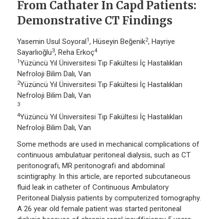
From Cathater In Capd Patients:
Demonstrative CT Findings
1
2
Yasemin Usul Soyoral
, Hüseyin Beğenik
, Hayriye
3
4
Sayarlıoğlu
, Reha Erkoç
1
Yüzüncü Yıl Üniversitesi Tıp Fakültesi İç Hastalıkları
Nefroloji Bilim Dalı, Van
2
Yüzüncü Yıl Üniversitesi Tıp Fakültesi İç Hastalıkları
Nefroloji Bilim Dalı, Van
3
4
Yüzüncü Yıl Üniversitesi Tıp Fakültesi İç Hastalıkları
Nefroloji Bilim Dalı, Van
Some methods are used in mechanical complications of
continuous ambulatuar peritoneal dialysis, such as CT
peritonografi, MR peritonografi and abdominal
scintigraphy. In this article, are reported subcutaneous
fluid leak in catheter of Continuous Ambulatory
Peritoneal Dialysis patients by computerized tomography.
A 26 year old female patient was started peritoneal