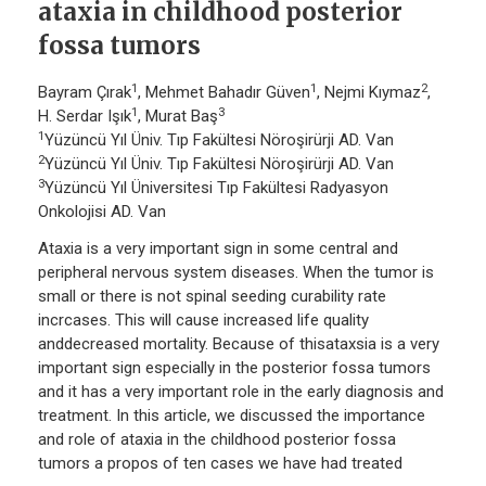
ataxia in childhood posterior
fossa tumors
1
1
2
Bayram Çırak
, Mehmet Bahadır Güven
, Nejmi Kıymaz
,
1
3
H. Serdar Işık
, Murat Baş
1
Yüzüncü Yıl Üniv. Tıp Fakültesi Nöroşirürji AD. Van
2
Yüzüncü Yıl Üniv. Tıp Fakültesi Nöroşirürji AD. Van
3
Yüzüncü Yıl Üniversitesi Tıp Fakültesi Radyasyon
Onkolojisi AD. Van
Ataxia is a very important sign in some central and
peripheral nervous system diseases. When the tumor is
small or there is not spinal seeding curability rate
incrcases. This will cause increased life quality
anddecreased mortality. Because of thisataxsia is a very
important sign especially in the posterior fossa tumors
and it has a very important role in the early diagnosis and
treatment. In this article, we discussed the importance
and role of ataxia in the childhood posterior fossa
tumors a propos of ten cases we have had treated