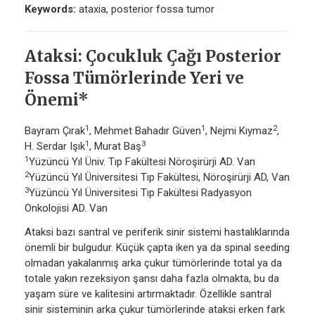
Keywords:
ataxia, posterior fossa tumor
Ataksi: Çocukluk Çağı Posterior
Fossa Tümörlerinde Yeri ve
Önemi*
1
1
2
Bayram Çırak
, Mehmet Bahadır Güven
, Nejmi Kıymaz
,
1
3
H. Serdar Işık
, Murat Baş
1
Yüzüncü Yıl Üniv. Tıp Fakültesi Nöroşirürji AD. Van
2
Yüzüncü Yıl Üniversitesi Tıp Fakültesi, Nöroşirürji AD, Van
3
Yüzüncü Yıl Üniversitesi Tıp Fakültesi Radyasyon
Onkolojisi AD. Van
Ataksi bazı santral ve periferik sinir sistemi hastalıklarında
önemli bir bulgudur. Küçük çapta iken ya da spinal seeding
olmadan yakalanmış arka çukur tümörlerinde total ya da
totale yakın rezeksiyon şansı daha fazla olmakta, bu da
yaşam süre ve kalitesini artırmaktadır. Özellikle santral
sinir sisteminin arka çukur tümörlerinde ataksi erken fark